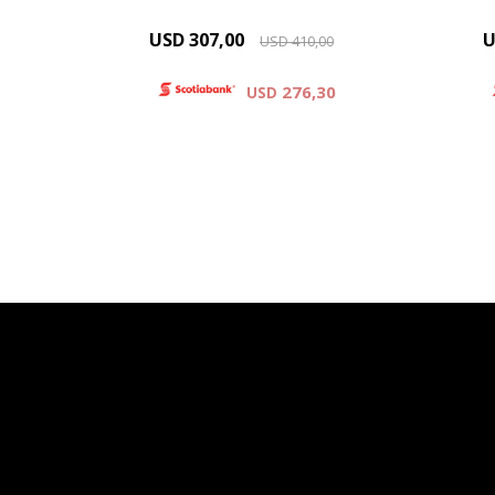
USD
307,00
U
USD
410,00
276,30
USD