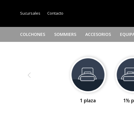
Sucursales
Contacto
COLCHONES
SOMMIERS
ACCESORIOS
EQUIP
1 plaza
1½ p