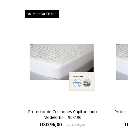
Los protectores B+ se destacan
Los 
por el uso de tejido de punto.
por
Protector de Colchones Capitoneado
Protec
Modelo B+ - 90x190
USD
96,00
U
USD
129,00