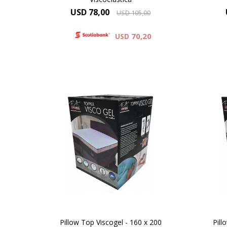
USD
78,00
USD
105,00
70,20
USD
PILLOW TOP – VISCOGEL
P
Pillow Top Viscogel - 160 x 200
Pill