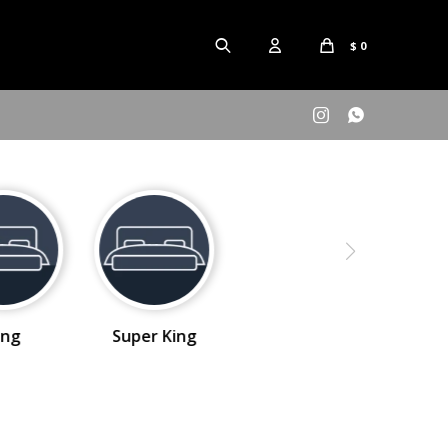
$
0


ing
Super King