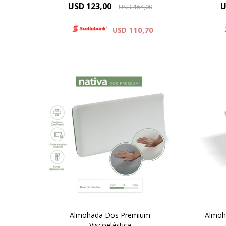
USD
123,00
U
USD
164,00
110,70
USD
¡Doble apoyo, doble comodidad!
Un producto que combina
espuma soft por un lado y una
espuma visco por el otro.
Almohada Dos Premium
Almoha
Viscoelástica