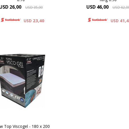
USD
26,00
USD
46,00
USD
35,00
USD
62,0
23,40
41,
USD
USD
ILLOW TOP – VISCOGEL
ow Top Viscogel - 180 x 200