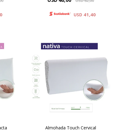
USD
46,00
00
USD
62,00
90
41,40
USD
El placer de un buen descanso!
t de
Un diseño exclusivo para una
rte en
postura correcta y una mejor
 una
sensación de descanso
inmejorable.
acta
Almohada Touch Cervical