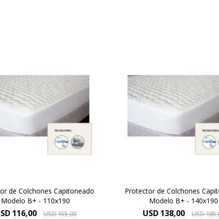
protectores B+ se destacan
Los protectores B+ se des
 el uso de tejido de punto.
por el uso de tejido de pu
tor de Colchones Capitoneado
Protector de Colchones Capi
Modelo B+ - 110x190
Modelo B+ - 140x190
SD
116,00
USD
138,00
USD
155,00
USD
185,