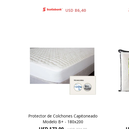
86,40
USD
Los protectores B+ se destacan
por el uso de tejido de punto.
Protector de Colchones Capitoneado
Modelo B+ - 180x200