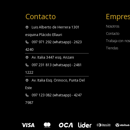
Contacto
Empre
Nosotros
Luis Alberto de Herrera 1301
Contacto
esquina Plácido Ellauri
Trabaja con nos
097 971 292 (whatsapp) - 2623
Tiendas
4240
Av. Italia 3447 esq. Anzani
097 231 813 (whatsapp) - 2481
1222
Av. Italia Esq. Orinoco, Punta Del
Este
097 123 082 (whatsapp) - 4247
7987