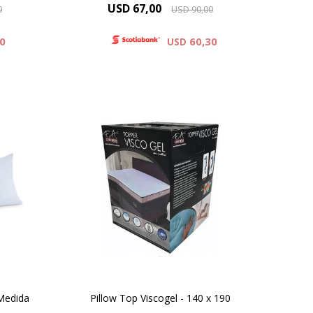
USD
67,00
0
USD
90,00
80
60,30
USD
PILLOW TOP – VISCOGEL
 Medida
Pillow Top Viscogel - 140 x 190