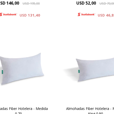
SD
146,00
USD
52,00
USD
195,00
USD
70,0
131,40
46,
USD
USD
das Fiber Hotelera - Medida
Almohadas Fiber Hotelera -
0.70
King 0.90