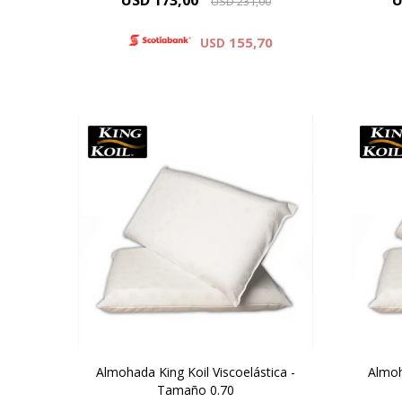
USD
173,00
U
USD
231,00
155,70
USD
La almohada Ultra Plush se
La
produce con espuma
viscoelástica, un material
v
desarrollado por NASA con gran
desa
capacidad para soportar la
ca
presión.
Almohada King Koil Viscoelástica -
Almoh
Tamaño 0.70