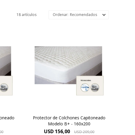
18 artículos
Recomendados
tacan
Los protectores B+ se destacan
nto.
por el uso de tejido de punto.
toneado
Protector de Colchones Capitoneado
Modelo B+ - 160x200
USD
156,00
00
USD
209,00