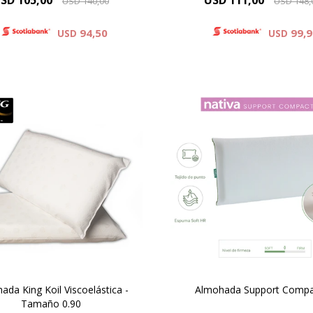
SD
105,00
USD
111,00
USD
140,00
USD
148,
94,50
99,
USD
USD
 almohada Ultra Plush se
produce con espuma
Elaborada en espumas sof
iscoelástica, un material
calidad superior, se convie
rrollado por NASA con gran
una almohada que brinda
pacidad para soportar la
perfecta adaptación
presión.
ada King Koil Viscoelástica -
Almohada Support Comp
Tamaño 0.90