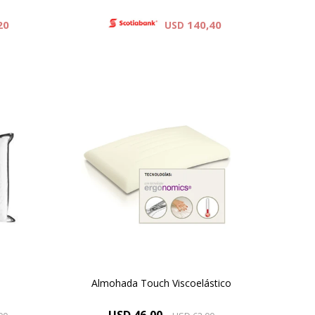
20
140,40
USD
El perfil anatómico y la
adaptación de la espuma
viscoelástica permiten una
correcta posición cervical
previniendo dolores en la zona del
cuello y la espalda.
Almohada Touch Viscoelástico