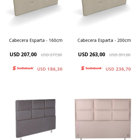
Chenille y Eco-Cuero
Chenille y Eco-Cuero
Cabecera Esparta - 160cm
Cabecera Esparta - 200cm
USD
207,00
USD
263,00
USD
277,00
USD
351,00
186,30
236,70
USD
USD
Simil Cuero : Colores Blanco y
Simil Cuero : Colores Blanco y
Negro
Negro
Microfibra : Colores Beige ,
Microfibra : Colores Beige ,
Gris . Negro
Gris . Negro