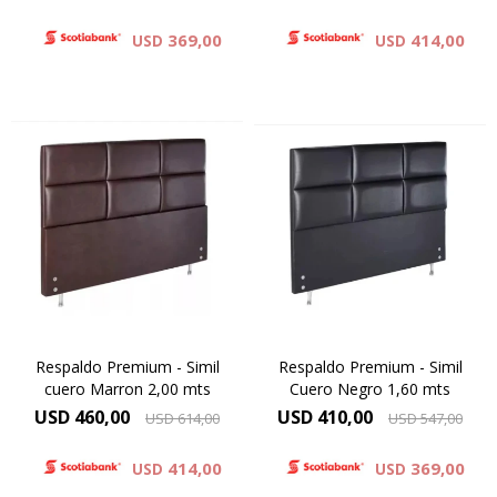
369,00
414,00
USD
USD
Simil Cuero : Colores Blanco y
Simil Cuero : Colores Blanco y
Negro
Negro
Microfibra : Colores Beige ,
Microfibra : Colores Beige ,
Gris . Negro
Gris . Negro
Respaldo Premium - Simil
Respaldo Premium - Simil
cuero Marron 2,00 mts
Cuero Negro 1,60 mts
USD
460,00
USD
410,00
USD
614,00
USD
547,00
414,00
369,00
USD
USD