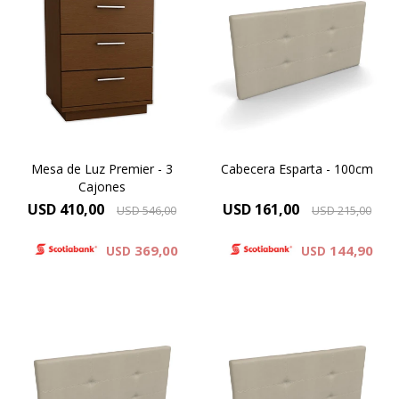
Diseños Personalizados.
Productos tapizados en
Productos laminados en
Chenille y Eco-Cuero
cedro.
Mesa de Luz Premier - 3
Cabecera Esparta - 100cm
Cajones
USD
410,00
USD
161,00
USD
546,00
USD
215,00
369,00
144,90
USD
USD
Productos tapizados en
Productos tapizados en