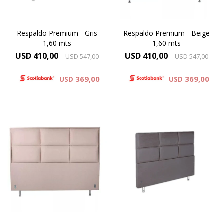
Respaldo Premium - Gris
Respaldo Premium - Beige
1,60 mts
1,60 mts
USD
410,00
USD
410,00
USD
547,00
USD
547,00
369,00
369,00
USD
USD
Simil Cuero : Colores Blanco y
Simil Cuero : Colores Blanco y
Negro
Negro
Microfibra : Colores Beige ,
Microfibra : Colores Beige ,
Gris . Negro
Gris . Negro