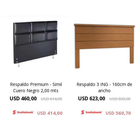
Simil Cuero : Colores Blanco y
Diseños Personalizados.
Negro
Productos laminados en
Microfibra : Colores Beige ,
cedro.
Gris . Negro
Respaldo Premium - Simil
Respaldo 3 ING - 160cm de
Cuero Negro 2,00 mts
ancho
USD
460,00
USD
623,00
USD
614,00
USD
830,00
414,00
560,70
USD
USD