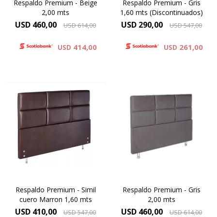
Respaldo Premium - Beige
Respaldo Premium - Gris
2,00 mts
1,60 mts (Discontinuados)
USD
460,00
USD
290,00
USD
614,00
USD
547,00
414,00
261,00
USD
USD
Simil Cuero : Colores Blanco y
Simil Cuero : Colores Blanco y
Negro
Negro
Microfibra : Colores Beige ,
Microfibra : Colores Beige ,
Gris . Negro
Gris . Negro
Respaldo Premium - Simil
Respaldo Premium - Gris
cuero Marron 1,60 mts
2,00 mts
USD
410,00
USD
460,00
USD
547,00
USD
614,00