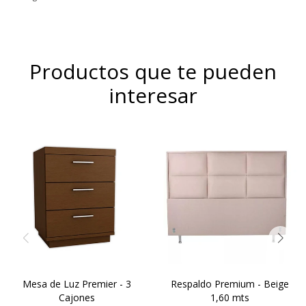
Productos que te pueden
interesar
Simil Cuero : Colores Blanco
Diseños Personalizados.
y Negro
Productos laminados en
Microfibra : Colores Beige ,
cedro.
Gris . Negro
Mesa de Luz Premier - 3
Respaldo Premium - Beige
Cajones
1,60 mts