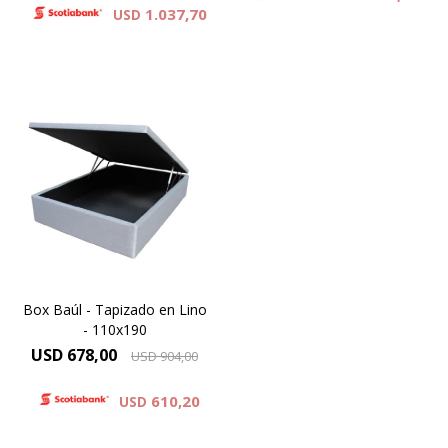
1.037,70
USD
Con gran capacidad para
almacenamiento el BOX
BAUL es una excelente
opción para quienes
necesitan economizar
espacio.
Box Baúl - Tapizado en Lino
- 110x190
USD
678,00
USD
904,00
610,20
USD