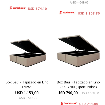
USD
1.643,00
674,10
USD
1.108,80
USD
Con gran capacidad para
Con gran capacidad para
almacenamiento el BOX
almacenamiento el BOX
BAUL es una excelente
BAUL es una excelente
opción para quienes
opción para quienes
necesitan economizar
necesitan economizar
espacio.
espacio.
Box Baúl - Tapizado en Lino
Box Baúl - Tapizado en Lino
- 160x200
- 160x200 (Oportunidad)
USD
1.153,00
USD
790,00
USD
1.568,00
USD
1.568,00
711,00
USD