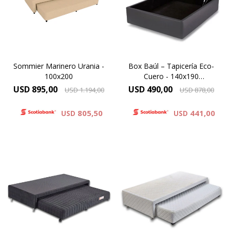
opción para quienes
Diseño.
necesitan economizar
espacio.
Sommier Marinero Urania -
Box Baúl – Tapicería Eco-
100x200
Cuero - 140x190
(oportunidad)
USD
895,00
USD
490,00
USD
1.194,00
USD
878,00
805,50
441,00
USD
USD
Opción ideal para
Opción ideal para
dormitorios de niños y de
dormitorios de niños y de
huéspedes
huéspedes