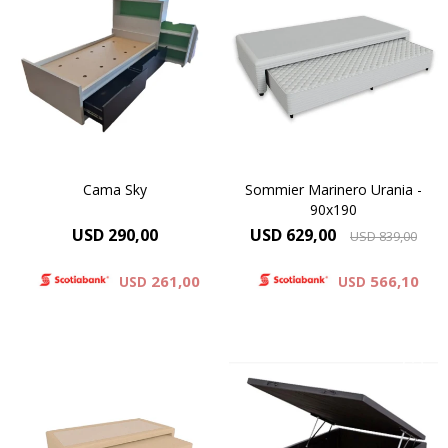
Cama Sky, laminada en
Adaptable a los Espacios,
melaminico, linea minimal,
brindando un toque de
con marinera, pieza única
Diseño.
90x190.
Cama Sky
Sommier Marinero Urania -
90x190
USD
290,00
USD
629,00
USD
839,00
261,00
566,10
USD
USD
Con gran capacidad para
almacenamiento el BOX
Adaptable a los Espacios,
BAUL es una excelente
brindando un toque de