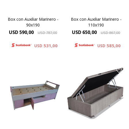
Box con Auxiliar Marinero -
Box con Auxiliar Marinero -
90x190
110x190
USD
590,00
USD
650,00
USD
787,00
USD
867,00
531,00
585,00
USD
USD
Con gran capacidad para
almacenamiento el BOX
Cama con cajones, laminada
BAUL es una excelente
en melaminico, linea minimal,
opción para quienes
pieza única 90x190.
necesitan economizar
espacio.