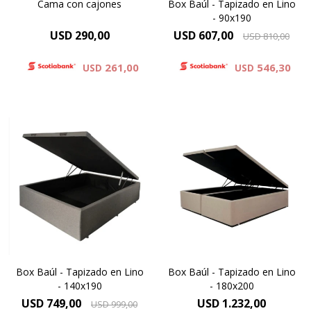
Cama con cajones
Box Baúl - Tapizado en Lino
- 90x190
USD
290,00
USD
607,00
USD
810,00
261,00
546,30
USD
USD
Con gran capacidad para
Con gran capacidad para
almacenamiento el BOX
almacenamiento el BOX
BAUL es una excelente
BAUL es una excelente
opción para quienes
opción para quienes
necesitan economizar
necesitan economizar
espacio.
espacio.
Box Baúl - Tapizado en Lino
Box Baúl - Tapizado en Lino
- 140x190
- 180x200
USD
749,00
USD
1.232,00
USD
999,00