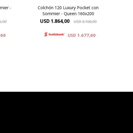
mier -
Colchón 120 Luxury Pocket con
Sommier - Queen 160x200
USD
1.864,00
5,00
USD
3.106,00
,60
1.677,60
USD