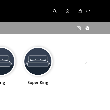
$
0


ing
Super King