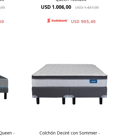
USD
1.006,00
,00
USD
1.437,00
50
905,40
USD
El Dormiflex Decire combina un
sistema de Resortes Pocket
sitas
independientes con espumas de
una
calidad premium para ofrecer un
do de
descanso confortable, estable y
irm y
con un excelente nivel de
adaptación. Su diseño está
pensado para brindar un soporte
preciso .
Queen -
Colchón Deciré con Sommier -