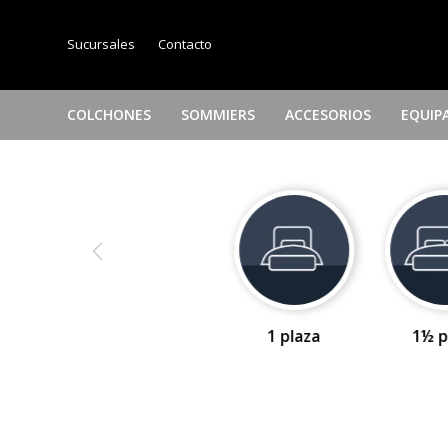
Sucursales
Contacto
COLCHONES
SOMMIERS
ACCESORIOS
EQUIP
1 plaza
1½ p