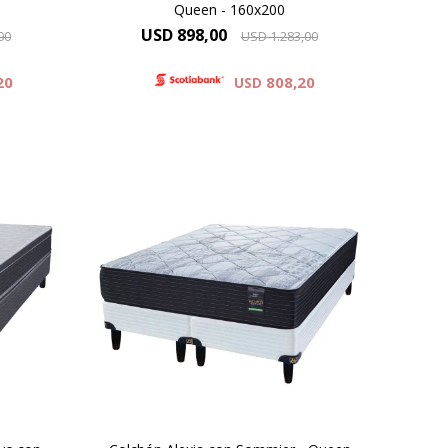
Queen - 160x200
USD
898,00
00
USD
1.283,00
20
808,20
USD
olchón
el
Compactado de espumas de alta
densidad – Capa de espuma cinco
sonas
zonas de activación – Comfort
ca
Grid – Manta de fieltro – Resortes
LFK – Hard Foam®. Altura de
érica
colchón 24 cm y 61 cm la suma
del colchón y el sommier.