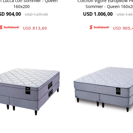
n Lucca con Sommier - Queen
Colchón Vigore Europillow P
160x200
Sommier - Queen 160x2
Altura 26 cms.
SD
904,00
USD
1.006,00
USD
1.291,00
USD
1.43
Garantía 5 años
813,60
905,
USD
USD
Resortes individuales Pock
uropillow compuesto por
combinan con espumas de 
mas premium y cubierto por
densidad y una capa de e
ido de punto matelaseado.
sustentable Eco Zoned. H
ra de colchón 29 cm y 64 cm
Foam®. Comfort Grid.Altu
ma del colchón y el sommier.
colchón 25 cm y 62 cm la
del colchón y el sommie