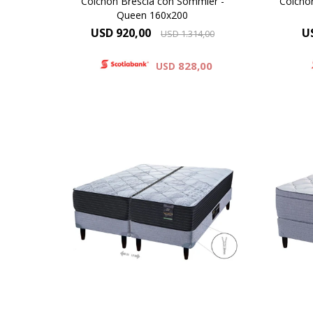
Colchón Brescia con Sommier -
Colchó
Queen 160x200
USD
920,00
U
USD
1.314,00
828,00
USD
E
espu
Modelo Alexia con cierre para
tej
separar en 2 camas.
Altu
la su