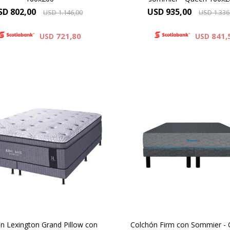
SD
802,00
USD
935,00
USD
1.146,00
USD
1.336
721,80
841,
USD
USD
 colchón Lexington Grand
ow, redefine el descanso. Su
Para vos Dreamer que nece
do de punto proporciona una
un descanso después de 
uavidad inigualable, y su
jornada de haber dado to
ador pillow top, conformado
vos, descubrí el colchón F
spuma viscoelástica, ofrece
mejora tu descanso.
n experiencia superior de
onfort. 37 cm de altura.
n Lexington Grand Pillow con
Colchón Firm con Sommier - 