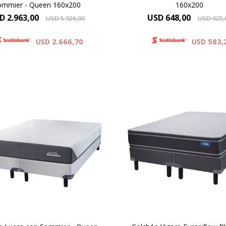
ommier - Queen 160x200
160x200
D
2.963,00
USD
648,00
USD
5.926,00
USD
925,
2.666,70
583,
USD
USD
Europillow Plus, Altura de c
26 cm y 61 cm la suma d
colchón y el sommier.
uma Premium - ONE SIDE,
Modelo diseñado para per
ra de colchón 25 cm y 60cm
de gran contextura físi
ma del colchón y el sommier.
Alta Densidad 30 Kg
Máxima Densidad Copolim
Resistencia y Confort
60 kg.
Alta densidad 33 Kg.
ORTOPÉDICO