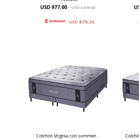
USD
977,00
U
USD
1.396,00
879,30
USD
El colchón Virginia es el modelo
El
de mayor altura y , redefine el
Pill
descanso. Su tejido de punto
teji
proporciona una suavidad
s
inigualable, y su innovador pillow
innov
top, conformado por espuma
por e
viscoelástica , ofrece un
u
experiencia superior de confort.
c
40 cm de altura
Colchon Virginia con sommier -
Colchó