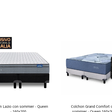
ptimo soporte y mayor
Su diseño combina espumas
ión, altura de colchón 24 cm
y firm en una arquitectura i
cm la suma del colchón y el
pensada para lograr lo que
sommier.
colchones consiguen:
vado confort gracias a las
una superficie envolvente
as adicionales de espuma
abraza el cuerpo, y un nú
ontenida por un sistema
firme que sostiene correct
Europillow
la columna.
n Lazio con sommier - Queen
Colchon Grand Comfort 
- 160x200
sommier - Queen 160x2