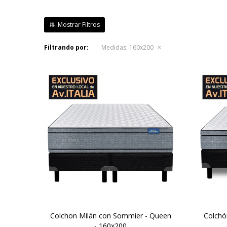
Filtrando por:
Medidas:
160x200
Una combinación de espumas
Ó
firmes y sostenibles, altura de
durac
colchón 29 cm y 64 cm la suma
y 59
del colchón y el sommier.
Doble confort gracias a las capas
Ele
de espuma
cap
Extrafirm contenidas por un
c
sistema de doble Europillow.
Colchon Milán con Sommier - Queen
Colchó
- 160x200