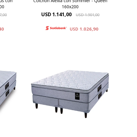
lus con
Colchón Alexia con Sommier - Queen
00
160x200
USD
1.141,00
7,00
USD
1.901,00
40
1.026,90
USD
et se
Resortes individuales Pocket se
alta
combinan con la espuma
spuma
sustentable Eco Zoned. Comfort
ard
Grid. Hard Foam®. Altura de
ra de
colchón 28 cm y 63 cm la suma
 suma
del colchón y el sommier.
r.