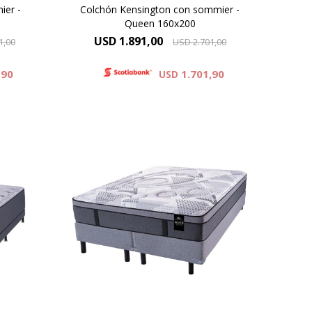
ier -
Colchón Kensington con sommier -
Queen 160x200
USD
1.891,00
1,00
USD
2.701,00
,90
1.701,90
USD
ejido
Europillow cubierto por tejido de
punto que incorpora Seaqual
 de
Yarn, un hilo de poliester de alta
s
calidad elaborado a partir de
y
materiales plásicos reciclados,
oft.
recuperados del oceano. Altura de
74 cm
colchón 31 cm y 68 cm la suma
mmier.
del colchón y el sommier.