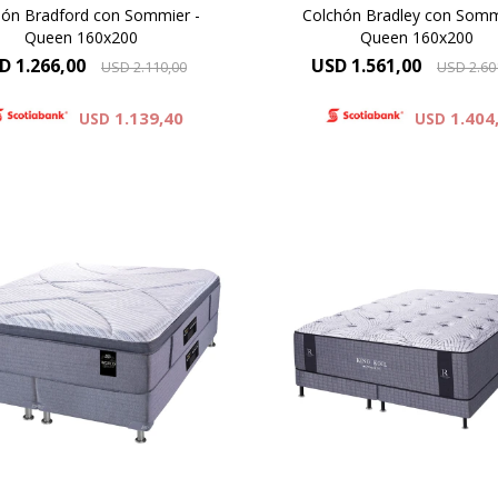
hón Bradford con Sommier -
Colchón Bradley con Somm
Queen 160x200
Queen 160x200
D
1.266,00
USD
1.561,00
USD
2.110,00
USD
2.60
1.139,40
1.404
USD
USD
Europillow compuesto por t
de punto totalmente
ow top cubierto por tejido de
matelaseado con capas
 de alto gramaje, con capas
espumas viscoelástica
espuma premium. Altura de
Reaction® Technolog
hón 35 cm y 72 cm la suma
combinado con espumas s
el colchón y el sommier.
Altura de colchón 37 cm y 
la suma del colchón y el so