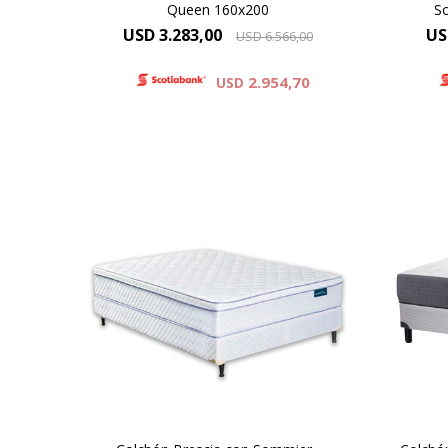
Queen 160x200
S
USD
3.283,00
US
USD
6.566,00
2.954,70
USD
Esp
EUROPILLOW - ONE SIDE, Altura
Altu
de colchón 24 cm y 59 cm la
la su
suma del colchón y el sommier.
Alta Densidad 30 Kg