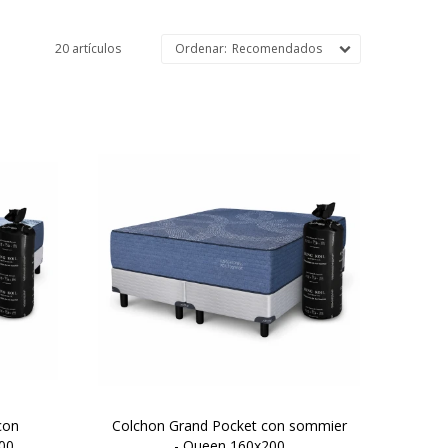
20 artículos
Recomendados
 soft
Un colchón de resortes Pocket
nterna
premium que llega compactado
 pocos
en bolsa y entra donde otros no
entran.Lo movés sin esfuerzo. Lo
 que
abrís. Se expande. Y aparece un
cleo
verdadero King Koil de 30 cm de
amente
altura.
con
Colchon Grand Pocket con sommier
00
- Queen 160x200