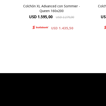
Colchón XL Advanced con Sommier -
Colc
Queen 160x200
USD
1.595,00
US
USD
2.279,00
1.435,50
USD