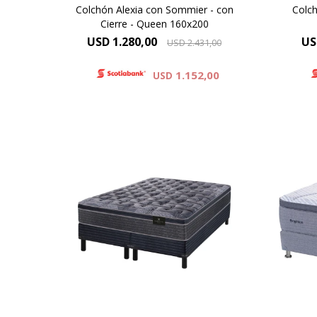
Colchón Alexia con Sommier - con
Colc
Cierre - Queen 160x200
USD
1.280,00
US
USD
2.431,00
1.152,00
USD
Europillow cubierto por tejido de
Pill
punto matelaseado. Resortes LFK
punto
combinados con espuma
de 
viscoelástica. Altura de colchón 29
colc
cm y 66 cm la suma del colchón y
d
el sommier.