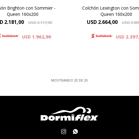
hón Brighton con Sommier -
Colchón Lexington con Som
Queen 160x200
Queen 160x200
D
2.181,00
USD
2.664,00
USD
3.117,00
USD
3.80
1.962,90
2.397
USD
USD
MOSTRANDO
20
DE
20

