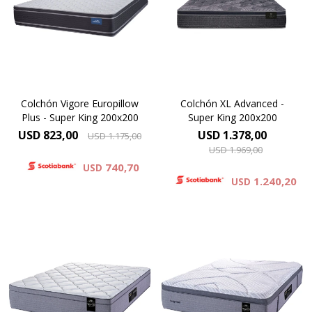
física
Resortes LFK combinados
con espuma
Máxima Densidad
viscoelástica.Altura de
Copolimérica 60 kg.
colchón 29 cm.
Alta densidad 33 Kg.
ORTOPÉDICO
Altura 26 cms.
Colchón Vigore Europillow
Colchón XL Advanced -
Plus - Super King 200x200
Garantía 5 años
Super King 200x200
USD
823,00
USD
1.378,00
USD
1.175,00
USD
1.969,00
740,70
USD
1.240,20
USD
Europillow compuesto por
Pillow top cubierto por tejido
espumas premium y cubierto
de punto de alto gramaje,
por tejido de punto
con capas de espuma
matelaseado.Altura de
premium.Altura de colchón