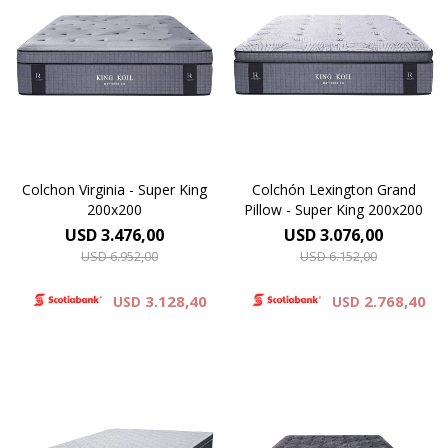
El colchón Lexington Grand
El modelo Virginia el
Pillow, redefine el descanso.
producto de mayor altura de
Su tejido de punto
la línea Reserve Luxury de
proporciona una suavidad
King Koil. Desde el primer
inigualable, y su innovador
contacto su excepcional
pillow top, conformado por
tejido de punto ofrece un
espuma viscoelástica, ofrece
elevado toque de suavidad.
un experiencia superior de
confort. 37 cm de altura.
Colchon Virginia - Super King
Colchón Lexington Grand
200x200
Pillow - Super King 200x200
USD
3.476,00
USD
3.076,00
USD
6.952,00
USD
6.152,00
3.128,40
2.768,40
USD
USD
Europillow Plus
Modelo diseñado para
Europillow cubierto por
personas de gran contextura
tejido de punto matelaseado.