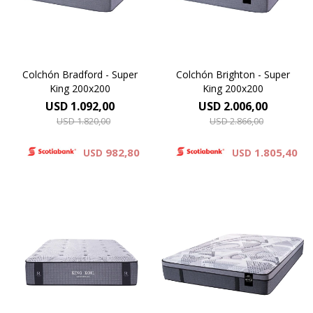
colchón 29 cm.
35 cm.
Colchón Bradford - Super
Colchón Brighton - Super
King 200x200
King 200x200
USD
1.092,00
USD
2.006,00
USD
1.820,00
USD
2.866,00
982,80
1.805,40
USD
USD
Europillow cubierto por
tejido de punto que
Compuesto por tejido de
incorpora Seaqual Yarn, un
punto totalmente
hilo de poliester de alta
matelaseado con capas de
calidad elaborado a partir de
espumas viscoelásticas
materiales plásticos
Technology combinado con
reciclados, recuperados del
espumas soft. Altura 35 cm.
océano.Altura de colchón 32
cm.