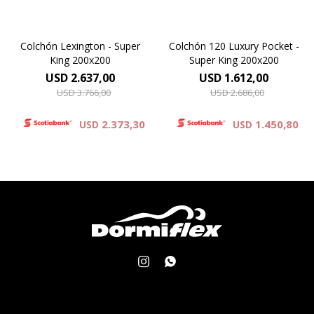
Colchón Lexington - Super
Colchón 120 Luxury Pocket -
King 200x200
Super King 200x200
USD
2.637,00
USD
1.612,00
USD
3.766,00
USD
2.686,00
2.373,30
1.450,80
USD
USD

