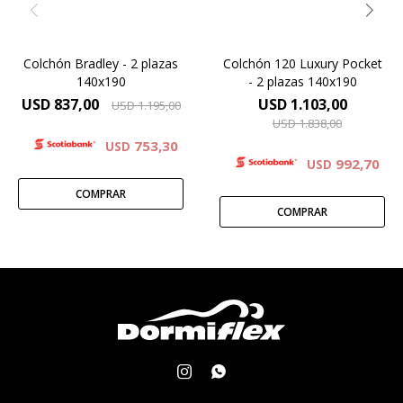
cm.
Colchón Bradley - 2 plazas
Colchón 120 Luxury Pocket
140x190
- 2 plazas 140x190
USD
837,00
USD
1.103,00
USD
1.195,00
USD
1.838,00
753,30
USD
992,70
USD

