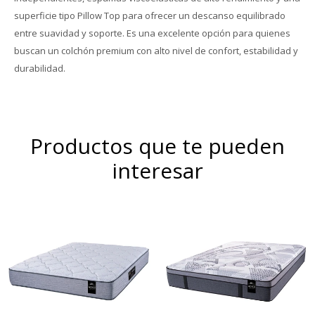
superficie tipo Pillow Top para ofrecer un descanso equilibrado
entre suavidad y soporte. Es una excelente opción para quienes
buscan un colchón premium con alto nivel de confort, estabilidad y
durabilidad.
Productos que te pueden
interesar
Europillow cubierto por
Resortes individuales Pocket
tejido de punto que
se combinan con espumas
incorpora Seaqual Yarn, un
de alta densidad y una capa
hilo de poliester de alta
de espuma sustentable Eco
calidad elaborado a partir
Zoned. Hard Foam®.
de materiales plásticos
Comfort Grid.Altura de
reciclados, recuperados del
colchón 25 cm.
océano.Altura de colchón 32