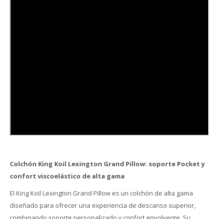
Colchón King Koil Lexington Grand Pillow: soporte Pocket y
confort viscoelástico de alta gama
El King Koil Lexington Grand Pillow es un colchón de alta gama
diseñado para ofrecer una experiencia de descanso superior,
combinando soporte personalizado y confort envolvente. Su