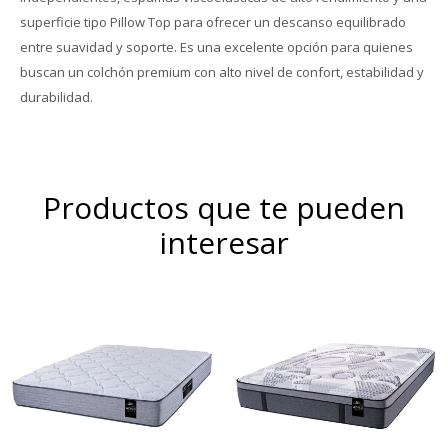
superficie tipo Pillow Top para ofrecer un descanso equilibrado
entre suavidad y soporte. Es una excelente opción para quienes
buscan un colchón premium con alto nivel de confort, estabilidad y
durabilidad.
Productos que te pueden
interesar
Europillow cubierto por
Resortes individuales Pocket
tejido de punto que
se combinan con espumas
incorpora Seaqual Yarn, un
de alta densidad y una capa
hilo de poliester de alta
de espuma sustentable Eco
calidad elaborado a partir
Zoned. Hard Foam®.
de materiales plásticos
Comfort Grid.Altura de
reciclados, recuperados del
colchón 25 cm.
océano.Altura de colchón 32