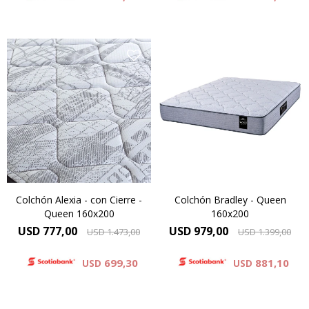
Resortes individuales Pocket
se combinan con espumas
de alta densidad y una capa
Modelo Alexia con cierre
de espuma sustentable Eco
para separar en 2 camas.
Zoned. Hard Foam®.
Comfort Grid.Altura de
colchón 25 cm.
Colchón Alexia - con Cierre -
Colchón Bradley - Queen
Queen 160x200
160x200
USD
777,00
USD
979,00
USD
1.473,00
USD
1.399,00
699,30
881,10
USD
USD