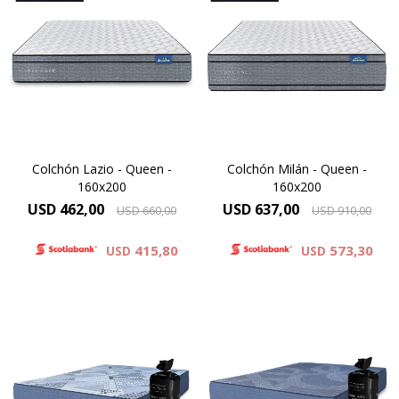
Una combinación de
Óptimo soporte y mayor
espumas firmes y
duración, Altura de colchón
sostenibles, Altura de
24cm.
colchón 29cm.
Elevado confort gracias a las
Doble confort gracias a las
capas adicionales de espuma
capas de espuma.
contenida por un sistema
Extrafirm contenidas por un
Europillow
sistema de doble Europillow.
Colchón Lazio - Queen -
Colchón Milán - Queen -
160x200
160x200
USD
462,00
USD
637,00
USD
660,00
USD
910,00
415,80
573,30
USD
USD
Su diseño combina espumas
Un colchón de resortes
soft y firm en una
Pocket premium que llega
arquitectura interna pensada
compactado en bolsa y entra
para lograr lo que pocos
donde otros no entran.Lo
colchones consiguen: