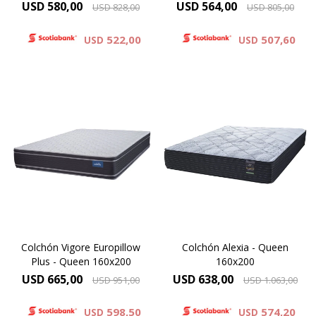
USD
580,00
USD
564,00
USD
828,00
USD
805,00
522,00
507,60
USD
USD
Europillow Plus
Modelo diseñado para
Compactado de espumas de
personas de gran contextura
alta densidad – Capa de
física
espuma cinco zonas de
activación – Comfort Grid –
Máxima Densidad
Manta de fieltro – Resortes
Copolimérica 60 kg.
LFK – Hard Foam®.Altura de
colchón 24 cm
Alta densidad 33 Kg.
ORTOPÉDICO
Altura 26 cms.
Colchón Vigore Europillow
Colchón Alexia - Queen
Plus - Queen 160x200
Garantía 5 años
160x200
USD
665,00
USD
638,00
USD
951,00
USD
1.063,00
598,50
574,20
USD
USD