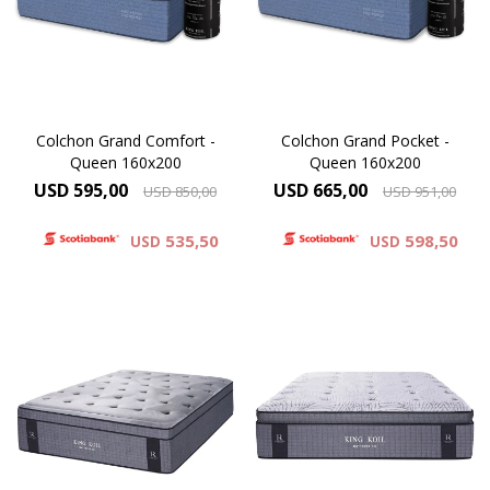
movés sin esfuerzo. Lo abrís.
una superficie envolvente
Se expande. Y aparece un
que abraza el cuerpo, y un
verdadero King Koil de 30 cm
núcleo firme que sostiene
de altura.
correctamente la columna.
Colchon Grand Comfort -
Colchon Grand Pocket -
Queen 160x200
Queen 160x200
USD
595,00
USD
665,00
USD
850,00
USD
951,00
535,50
598,50
USD
USD
El colchón Lexington Grand
El modelo Virginia el
Pillow, redefine el descanso.
producto de mayor altura de
Su tejido de punto
la línea Reserve Luxury de
proporciona una suavidad
King Koil. Desde el primer
inigualable, y su innovador
contacto su excepcional
pillow top, conformado por
tejido de punto ofrece un
espuma viscoelástica, ofrece
elevado toque de suavidad.
un experiencia superior de
confort. 37 cm de altura.