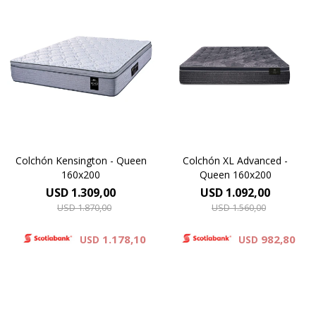
Resortes individuales Pocket
Europillow cubierto por
se combinan con la espuma
tejido de punto matelaseado.
sustentable Eco Zoned.
Resortes LFK combinados
Comfort Grid. Hard
con espuma
Foam®.Altura de colchón 28
viscoelástica.Altura de
cm.
colchón 29 cm.
Colchón Kensington - Queen
Colchón XL Advanced -
160x200
Queen 160x200
USD
1.309,00
USD
1.092,00
USD
1.870,00
USD
1.560,00
1.178,10
982,80
USD
USD