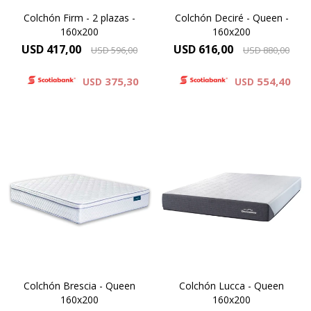
Colchón Firm - 2 plazas -
Colchón Deciré - Queen -
160x200
160x200
USD
417,00
USD
616,00
USD
596,00
USD
880,00
375,30
554,40
USD
USD
Espuma Premium - ONE SIDE
EUROPILLOW - ONE SIDE
Alta Densidad 30 Kg
Alta Densidad 30 Kg
Resistencia y Confort, Altura
Altura 24 cm
de colchón 25cm.
Colchón Brescia - Queen
Colchón Lucca - Queen
160x200
160x200