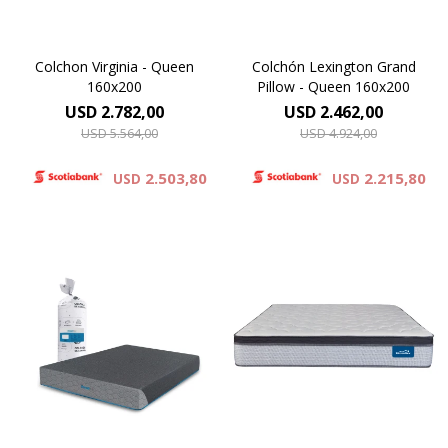
Colchon Virginia - Queen
Colchón Lexington Grand
160x200
Pillow - Queen 160x200
USD
2.782,00
USD
2.462,00
USD
5.564,00
USD
4.924,00
2.503,80
2.215,80
USD
USD
El Dormiflex Decire combina
un sistema de Resortes
Para vos Dreamer que
Pocket independientes con
necesitas un descanso
espumas de calidad
después de una jornada de
premium para ofrecer un
haber dado todo de vos,
descanso confortable,
descubrí el colchón Firm y
estable y con un excelente
mejora tu descanso.
nivel de adaptación. Su
diseño está pensado para
brindar un soporte preciso .