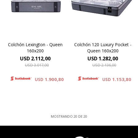
hilo de poliester de alta
matelaseado con capas de
calidad elaborado a partir de
espumas viscoelásticas
materiales plásticos
Technology combinado con
reciclados, recuperados del
espumas soft. Altura 35 cm.
océano.Altura de colchón 32
cm.
Colchón Lexington - Queen
Colchón 120 Luxury Pocket -
160x200
Queen 160x200
USD
2.112,00
USD
1.282,00
USD
3.017,00
USD
2.136,00
1.900,80
1.153,80
USD
USD
MOSTRANDO
20
DE
20