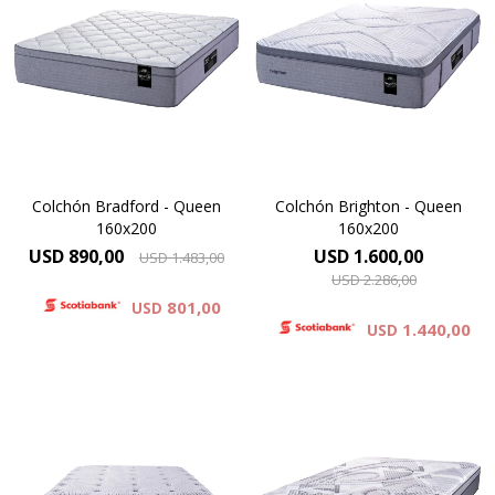
Europillow compuesto por
Pillow top cubierto por tejido
espumas premium y cubierto
de punto de alto gramaje,
por tejido de punto
con capas de espuma
matelaseado.Altura de
premium.Altura de colchón
colchón 29 cm.
35 cm.
Colchón Bradford - Queen
Colchón Brighton - Queen
160x200
160x200
USD
890,00
USD
1.600,00
USD
1.483,00
USD
2.286,00
801,00
USD
1.440,00
USD
Europillow cubierto por
tejido de punto que
Compuesto por tejido de
incorpora Seaqual Yarn, un
punto totalmente