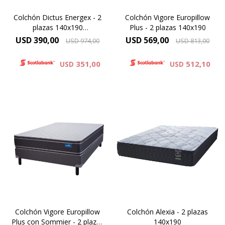
Altura 26 cms.
Colchón Dictus Energex - 2
Colchón Vigore Europillow
plazas 140x190
Plus - 2 plazas 140x190
Garantía 5 años
(Oportunidad)
USD
390,00
USD
569,00
USD
974,00
USD
813,00
351,00
512,10
USD
USD
Europillow Plus, Altura de
colchón 26 cm y 61 cm la
suma del colchón y el
Compactado de espumas de
sommier.
alta densidad – Capa de
espuma cinco zonas de
Modelo diseñado para
activación – Comfort Grid –
personas de gran contextura
Manta de fieltro – Resortes
física
LFK – Hard Foam®.Altura de
colchón 24 cm
Máxima Densidad
Copolimérica 60 kg.
Alta densidad 33 Kg.
Colchón Vigore Europillow
Colchón Alexia - 2 plazas
ORTOPÉDICO
Plus con Sommier - 2 plazas
140x190