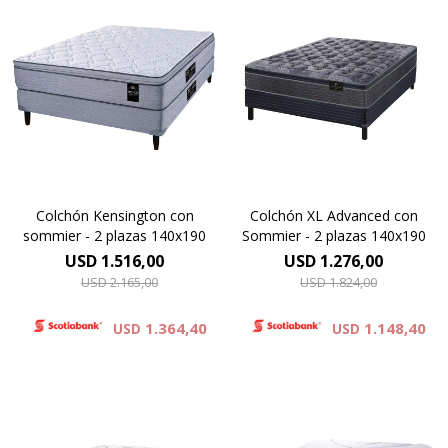
Resortes individuales Pocket
Europillow cubierto por
se combinan con la espuma
tejido de punto matelaseado.
sustentable Eco Zoned.
Resortes LFK combinados
Comfort Grid. Hard Foam®.
con espuma viscoelástica.
Altura de colchón 28 cm y 63
Altura de colchón 29 cm y 66
cm la suma del colchón y el
cm la suma del colchón y el
sommier.
sommier.
Colchón Kensington con
Colchón XL Advanced con
sommier - 2 plazas 140x190
Sommier - 2 plazas 140x190
USD
1.516,00
USD
1.276,00
USD
2.165,00
USD
1.824,00
1.364,40
1.148,40
USD
USD