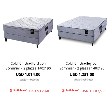
Resortes individuales Pocket
Europillow compuesto por
se combinan con espumas
espumas premium y cubierto
de alta densidad y una capa
por tejido de punto
de espuma sustentable Eco
matelaseado. Altura de
Zoned. Hard Foam®.
colchón 29 cm y 64 cm la
Comfort Grid.Altura de
suma del colchón y el
colchón 25 cm y 62 cm la
sommier.
suma del colchón y el
sommier.
Colchón Bradford con
Colchón Bradley con
Sommier - 2 plazas 140x190
Sommier - 2 plazas 140x190
USD
1.014,00
USD
1.231,00
USD
1.690,00
USD
2.050,00
912,60
1.107,90
USD
USD