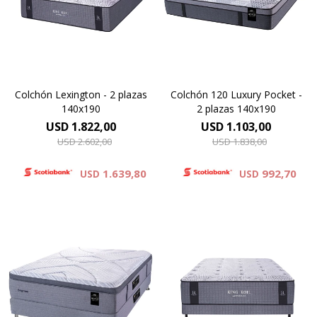
calidad elaborado a partir de
espumas viscoelásticas
materiales plásticos
Technology combinado con
reciclados, recuperados del
espumas soft. Altura 35 cm.
océano.Altura de colchón 32
cm.
Colchón Lexington - 2 plazas
Colchón 120 Luxury Pocket -
140x190
2 plazas 140x190
USD
1.822,00
USD
1.103,00
USD
2.602,00
USD
1.838,00
1.639,80
992,70
USD
USD
Europillow compuesto por
tejido de punto totalmente
Pillow top cubierto por tejido
matelaseado con capas de
de punto de alto gramaje,
espumas viscoelásticas
con capas de espuma
Reaction® Technology
premium. Altura de colchón
combinado con espumas
35 cm y 72 cm la suma del
soft. Altura de colchón 37 cm