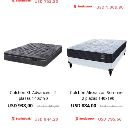
753,30
USD
1.009,80
USD
Compactado de espumas de
alta densidad – Capa de
Europillow cubierto por
espuma cinco zonas de
tejido de punto matelaseado.
activación – Comfort Grid –
Resortes LFK combinados
Manta de fieltro – Resortes
con espuma
LFK – Hard Foam®. Altura de
viscoelástica.Altura de
colchón 24 cm y 61 cm la
colchón 29 cm.
suma del colchón y el
sommier.
Colchón XL Advanced - 2
Colchón Alexia con Sommier
plazas 140x190
- 2 plazas 140x190
USD
938,00
USD
884,00
USD
1.341,00
USD
1.473,00
844,20
795,60
USD
USD