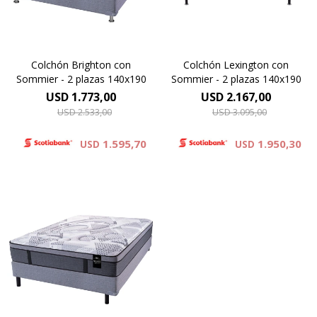
colchón y el sommier.
y 74 cm la suma del colchón y
el sommier.
Colchón Brighton con
Colchón Lexington con
Sommier - 2 plazas 140x190
Sommier - 2 plazas 140x190
USD
1.773,00
USD
2.167,00
USD
2.533,00
USD
3.095,00
1.595,70
1.950,30
USD
USD
Europillow cubierto por
tejido de punto que
incorpora Seaqual Yarn, un
hilo de poliester de alta
calidad elaborado a partir de
materiales plásicos
reciclados, recuperados del
oceano. Altura de colchón 31
cm y 68 cm la suma del
colchón y el sommier.