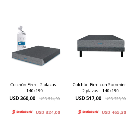
Para vos Dreamer que
Para vos Dreamer que
necesitas un descanso
necesitas un descanso
después de una jornada de
después de una jornada de
haber dado todo de vos,
haber dado todo de vos,
descubrí el colchón Firm y
descubrí el colchón Firm y
mejora tu descanso.
mejora tu descanso.
Colchón Firm - 2 plazas -
Colchón Firm con Sommier -
140x190
2 plazas - 140x190
USD
360,00
USD
517,00
USD
514,00
USD
738,00
324,00
465,30
USD
USD