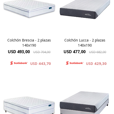
Espuma Premium - ONE SIDE
EUROPILLOW - ONE SIDE
Alta Densidad 30 Kg
Alta Densidad 30 Kg
Resistencia y Confort, Altura
Altura 24 cm
de colchón 25cm.
Colchón Brescia - 2 plazas
Colchón Lucca - 2 plazas
140x190
140x190
USD
493,00
USD
477,00
USD
704,00
USD
682,00
443,70
429,30
USD
USD
Espuma Premium - ONE SIDE,
EUROPILLOW - ONE SIDE,
Altura de colchón 25 cm y
Altura de colchón 24 cm y 59
60cm la suma del colchón y el
cm la suma del colchón y el
sommier.
sommier.
Alta Densidad 30 Kg
Alta Densidad 30 Kg