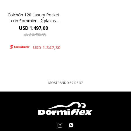
Colchón 120 Luxury Pocket
con Sommier - 2 plazas
140x190
USD
1.497,00
USD
2.495,00
1.347,30
USD
MOSTRANDO
37
DE
37

