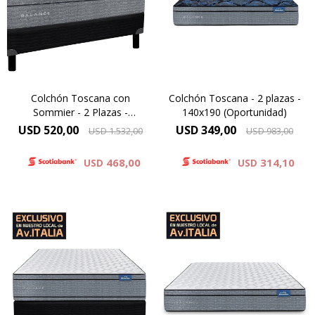
Europillow con capas extras
de relleno en la parte
de relleno en la parte
superior del colchón y tejido
superior del colchón y tejido
Jackard que aporta una
Jackard que aporta una
suavidad adicional en la
suavidad adicional en la
superficie.
superficie.
Colchón Toscana con
Colchón Toscana - 2 plazas -
Sommier - 2 Plazas -
140x190 (Oportunidad)
140x190 (Oportunidad)
USD
520,00
USD
349,00
USD
1.532,00
USD
983,00
468,00
314,10
USD
USD
Una combinación de
espumas firmes y
Óptimo soporte y mayor
sostenibles, altura de
duración, Altura de colchón
colchón 29 cm y 64 cm la
24cm.
suma del colchón y el
Elevado confort gracias a las
sommier.
capas adicionales de espuma
Doble confort gracias a las
contenida por un sistema
capas de espuma
Europillow