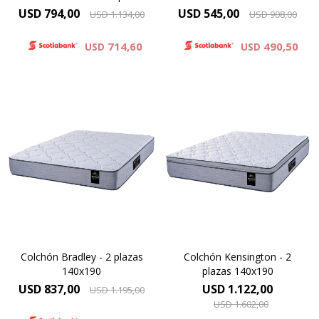
Altura 26 cms.
140x190
USD
794,00
USD
545,00
USD
1.134,00
USD
908,00
Garantía 5 años
714,60
490,50
USD
USD
Resortes individuales Pocket
Resortes individuales Pocket
se combinan con espumas
se combinan con la espuma
de alta densidad y una capa
sustentable Eco Zoned.
de espuma sustentable Eco
Comfort Grid. Hard
Zoned. Hard Foam®.
Foam®.Altura de colchón 28
Comfort Grid.Altura de
cm.
colchón 25 cm.
Colchón Bradley - 2 plazas
Colchón Kensington - 2
140x190
plazas 140x190
USD
837,00
USD
1.122,00
USD
1.195,00
USD
1.602,00