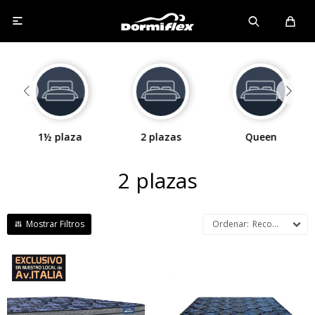

1½ plaza
2 plazas
Queen
2 plazas
Recomendados
Mayor firmeza y duración.
Altura de colchón 24 cm y
Mayor firmeza y duración.
59cm la suma del colchón y el
Altura de colchón 24cm.
sommier.
Europillow con capas extras