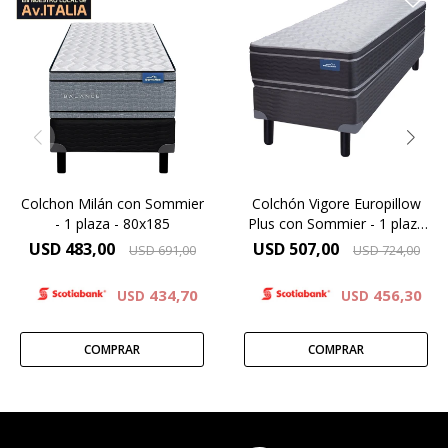
Una combinación de
Europillow Plus, Altura de
espumas firmes y
colchón 26 cm y 61 cm la
sostenibles, altura de
suma del colchón y el
colchón 29 cm y 64 cm la
sommier.
suma del colchón y el
sommier.
Modelo diseñado para
Doble confort gracias a las
personas de gran
capas de espuma
contextura física
Extrafirm contenidas por un
sistema de doble
Máxima Densidad
Europillow.
Copolimérica 60 kg.
Alta densidad 33 Kg.
Colchon Milán con Sommier
Colchón Vigore Europillow
ORTOPÉDICO
- 1 plaza - 80x185
Plus con Sommier - 1 plaza
Altura 26 cms.
80x185
USD
483,00
USD
507,00
USD
691,00
USD
724,00
Garantía 5 años
434,70
456,30
USD
USD