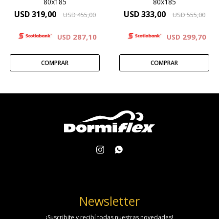
80x185
80x185
USD
319,00
USD
333,00
USD
455,00
USD
555,00
287,10
299,70
USD
USD


Newsletter
¡Suscribite y recibí todas nuestras novedades!