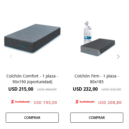
Para vos Dreamer que
El Colchón que gana
necesitas un descanso
corazones, un punto medio
después de una jornada de
que sabe a equilibrio.
haber dado todo de vos,
Descubre la Esencia del
descubrí el colchón Firm y
Colchón Comfort.
mejora tu descanso.
Colchón Comfort - 1 plaza -
Colchón Firm - 1 plaza -
90x190 (oportunidad)
80x185
USD
215,00
USD
232,00
USD
464,00
USD
332,00
193,50
208,80
USD
USD