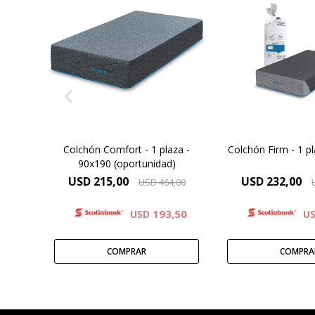
Para vos Dre
El Colchón que gana
necesitas un 
corazones, un punto medio
después de una 
que sabe a equilibrio.
haber dado tod
Descubre la Esencia del
descubrí el colc
Colchón Comfort.
mejora tu de
Colchón Comfort - 1 plaza -
Colchón Firm - 1 p
90x190 (oportunidad)
USD
215,00
USD
232,00
USD
464,00
193,50
USD
U