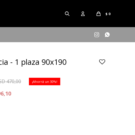
$
0


ia - 1 plaza 90x190
SD
470,00
30
96,10