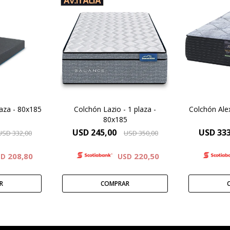
Óptimo soporte y mayor
Compact
amer que
duración, Altura de colchón
de alta d
descanso
24cm.
espuma 
jornada de
Elevado confort gracias a
activación
o de vos,
las capas adicionales de
Manta de f
hón Firm y
espuma contenida por un
LFK – Ha
scanso.
sistema Europillow
de c
laza - 80x185
Colchón Lazio - 1 plaza -
Colchón Alex
80x185
USD
245,00
USD
333
USD
332,00
USD
350,00
208,80
220,50
SD
USD