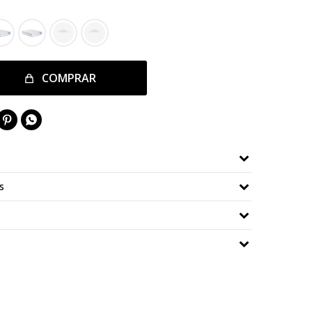
COMPRAR


s