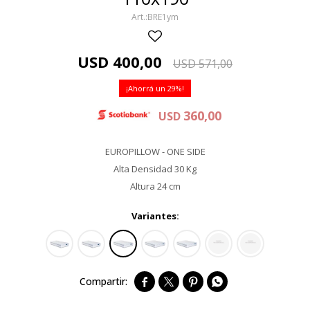
BRE1ym
USD
400,00
USD
571,00
29
360,00
USD
EUROPILLOW - ONE SIDE
Alta Densidad 30 Kg
Altura 24 cm
Variantes:



