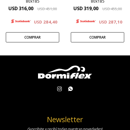
80x185
80x185
USD
316,00
USD
319,00
USD
451,00
USD
455,00
284,40
287,10
USD
USD


Newsletter
¡Suscribite y recibí todas nuestras novedades!