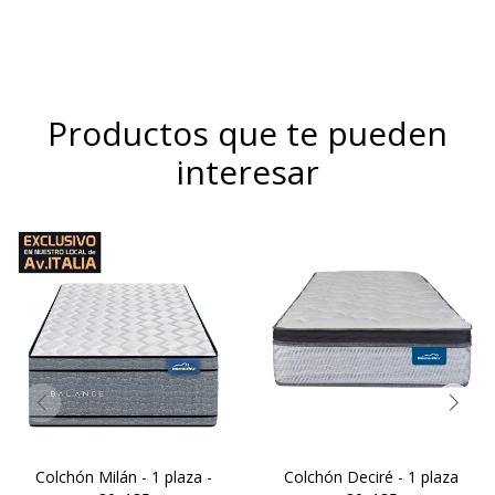
Productos que te pueden
interesar
El Dormiflex Decire combina
Una combinación de
un sistema de Resortes
espumas firmes y
Pocket independientes con
sostenibles, Altura de
espumas de calidad
colchón 29cm.
premium para ofrecer un
Doble confort gracias a las
descanso confortable,
capas de espuma.
estable y con un excelente
Extrafirm contenidas por un
nivel de adaptación. Su
sistema de doble
diseño está pensado para
Europillow.
brindar un soporte preciso .
Colchón Milán - 1 plaza -
Colchón Deciré - 1 plaza