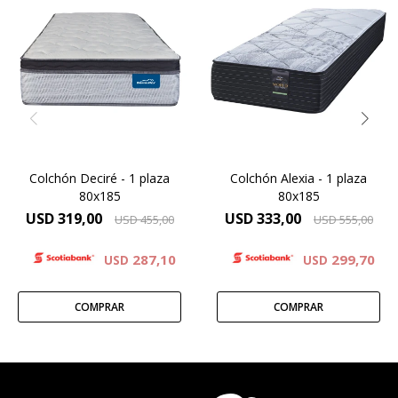
El Dormiflex Decire combina
un sistema de Resortes
Compactado de espumas
Pocket independientes con
de alta densidad – Capa de
espumas de calidad
espuma cinco zonas de
premium para ofrecer un
activación – Comfort Grid –
descanso confortable,
Manta de fieltro – Resortes
estable y con un excelente
LFK – Hard Foam®.Altura de
nivel de adaptación. Su
colchón 24 cm
diseño está pensado para
brindar un soporte preciso .
Colchón Deciré - 1 plaza
Colchón Alexia - 1 plaza
80x185
80x185
USD
319,00
USD
333,00
USD
455,00
USD
555,00
287,10
299,70
USD
USD