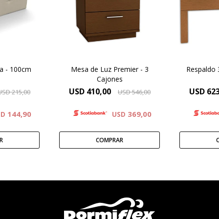
Productos laminados en
Product
o-Cuero
cedro.
a - 100cm
Mesa de Luz Premier - 3
Respaldo 
Cajones
USD
410,00
USD
623
USD
215,00
USD
546,00
144,90
369,00
SD
USD