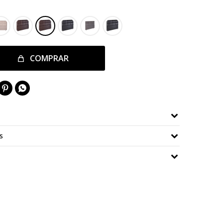
COMPRAR


s