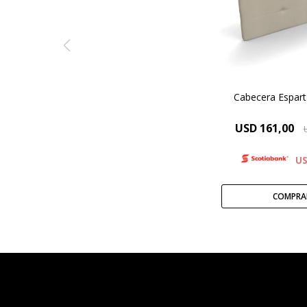
Chenille y Ec
Cabecera Espart
USD
161,00
U