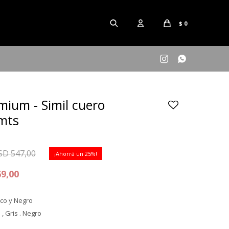
$
0


mium - Simil cuero
mts
SD
547,00
25
69,00
nco y Negro
 , Gris . Negro