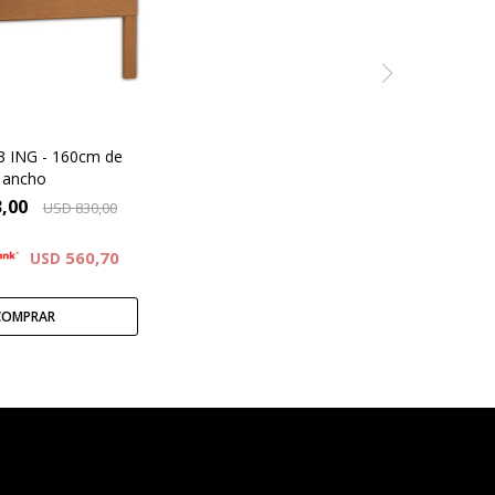
os laminados en
cedro.
3 ING - 160cm de
ancho
,00
USD
830,00
560,70
USD