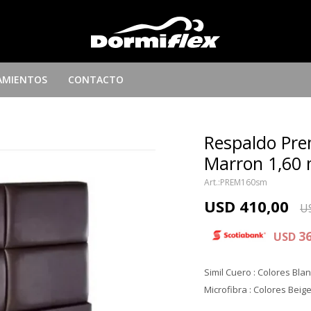
AMIENTOS
CONTACTO
Respaldo Pre
Marron 1,60 
PREM160sm
USD
410,00
U
3
USD
Simil Cuero : Colores Bla
Microfibra : Colores Beige