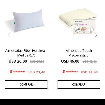
El perfil anatómico y la
adaptación de la espuma
viscoelástica permiten una
correcta posición cervical
previniendo dolores en la
zona del cuello y la espalda.
Almohadas Fiber Hotelera -
Almohada Touch
Medida 0.70
Viscoelástico
USD
26,00
USD
46,00
USD
35,00
USD
62,00
23,40
41,40
USD
USD