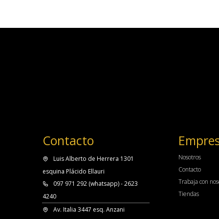
Contacto
Empre
Nosotros
Luis Alberto de Herrera 1301
Contacto
esquina Plácido Ellauri
Trabaja con nos
097 971 292 (whatsapp) - 2623
Tiendas
4240
Av. Italia 3447 esq. Anzani