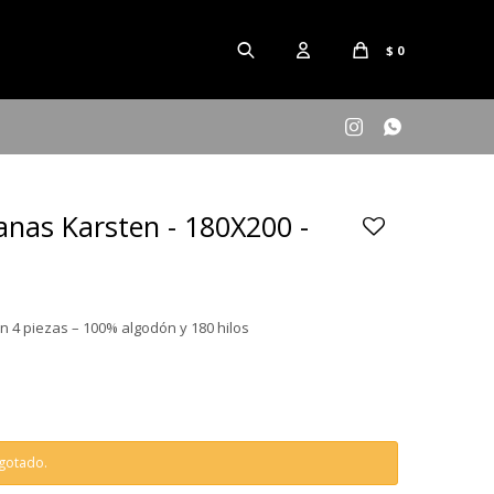
$
0


anas Karsten - 180X200 -
 4 piezas – 100% algodón y 180 hilos
agotado.