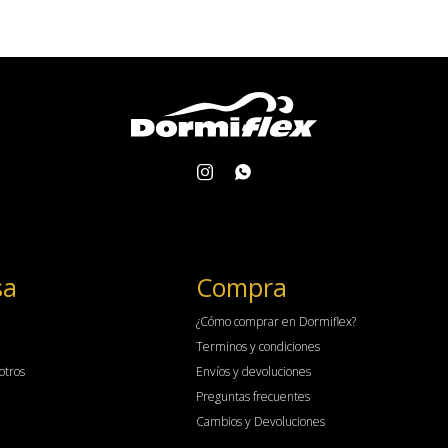


sa
Compra
¿Cómo comprar en Dormiflex?
Terminos y condiciones
otros
Envíos y devoluciones
Preguntas frecuentes
Cambios y Devoluciones