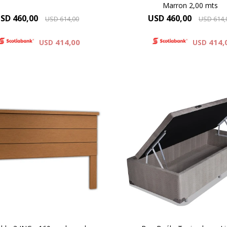
Marron 2,00 mts
SD
460,00
USD
460,00
USD
614,00
USD
614,
414,00
414,
USD
USD
Con gran capacidad pa
almacenamiento el BOX BA
iseños Personalizados.
una excelente opción pa
uctos laminados en cedro.
quienes necesitan econom
espacio.