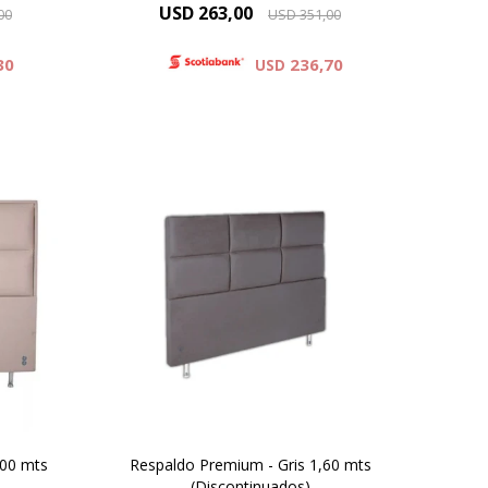
USD
263,00
00
USD
351,00
30
236,70
USD
co y
Simil Cuero : Colores Blanco y
Negro
Gris .
Microfibra : Colores Beige , Gris .
Negro
,00 mts
Respaldo Premium - Gris 1,60 mts
(Discontinuados)