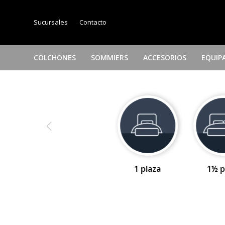
Sucursales
Contacto
COLCHONES
SOMMIERS
ACCESORIOS
EQUIP
1 plaza
1½ p