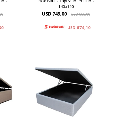
no -
Box Baúl - Tapizado en Lino -
140x190
USD
749,00
00
USD
999,00
30
674,10
USD
ra
Con gran capacidad para
UL es
almacenamiento el BOX BAUL es
ra
una excelente opción para
izar
quienes necesitan economizar
espacio.