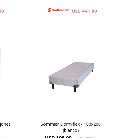
50
441,00
USD
.
edro.
ajones
Sommier Dormiflex - 100x200
(blanco)