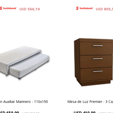
566,10
805,
USD
USD
n ideal para dormitorios de
Diseños Personalizados
niños y de huéspedes
Productos laminados en c
n Auxiliar Marinero - 110x190
Mesa de Luz Premier - 3 C