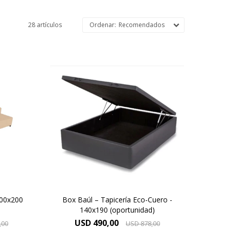
28 artículos
Recomendados
Con gran capacidad para
almacenamiento el BOX BAUL es
s,
una excelente opción para
eño.
quienes necesitan economizar
espacio.
100x200
Box Baúl – Tapicería Eco-Cuero -
140x190 (oportunidad)
USD
490,00
,00
USD
878,00