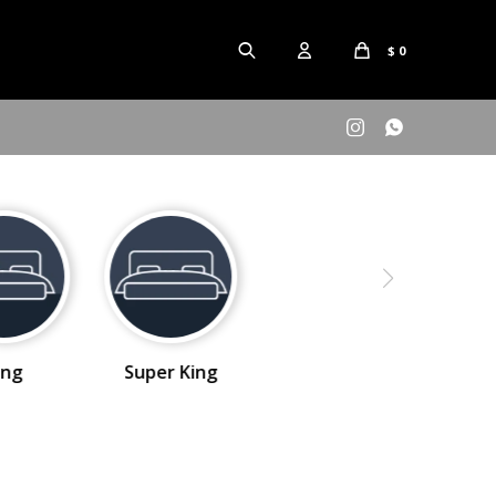
$
0


ing
Super King