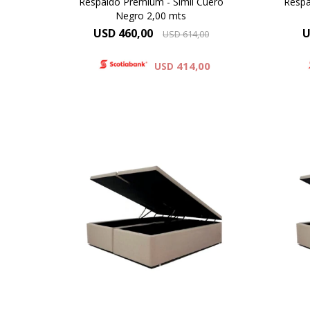
Respaldo Premium - Simil Cuero
Respa
Negro 2,00 mts
USD
460,00
U
USD
614,00
414,00
USD
Con gran capacidad para
C
almacenamiento el BOX BAUL es
alma
una excelente opción para
u
quienes necesitan economizar
qui
espacio.