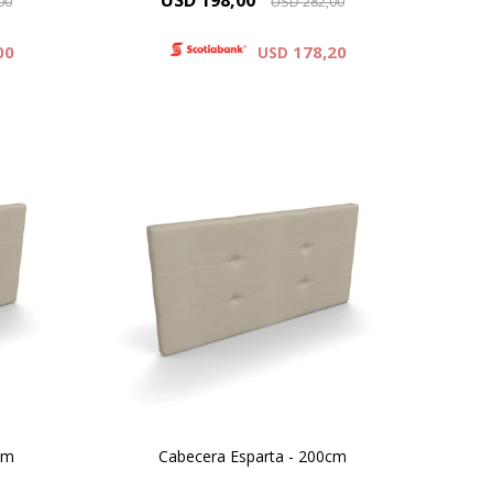
USD
198,00
00
USD
282,00
00
178,20
USD
ille y
Productos tapizados en Chenille y
Eco-Cuero
cm
Cabecera Esparta - 200cm