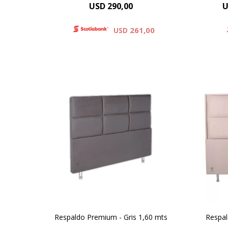
USD
290,00
U
261,00
USD
Simil Cuero : Colores Blanco y
Sim
Negro
Microfibra : Colores Beige , Gris .
Micro
Negro
Respaldo Premium - Gris 1,60 mts
Respal