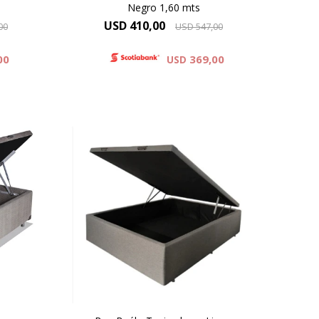
Negro 1,60 mts
USD
410,00
00
USD
547,00
00
369,00
USD
ra
Con gran capacidad para
UL es
almacenamiento el BOX BAUL es
ra
una excelente opción para
izar
quienes necesitan economizar
espacio.