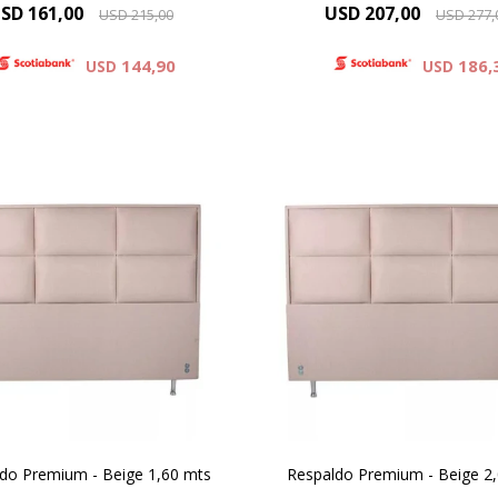
SD
161,00
USD
207,00
USD
215,00
USD
277,
144,90
186,
USD
USD
il Cuero : Colores Blanco y
Simil Cuero : Colores Blan
Negro
Negro
fibra : Colores Beige , Gris .
Microfibra : Colores Beige , 
Negro
Negro
do Premium - Beige 1,60 mts
Respaldo Premium - Beige 2