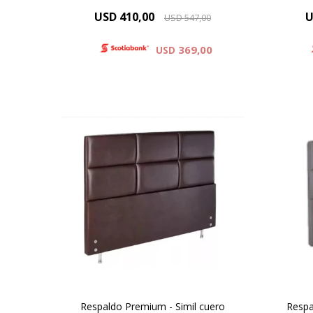
USD
410,00
U
USD
547,00
369,00
USD
Simil Cuero : Colores Blanco y
Sim
Negro
Microfibra : Colores Beige , Gris .
Micro
Negro
Respaldo Premium - Simil cuero
Respa