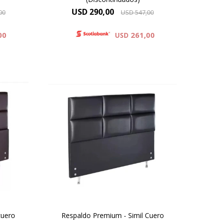
USD
290,00
00
USD
547,00
00
261,00
USD
co y
Simil Cuero : Colores Blanco y
Negro
Gris .
Microfibra : Colores Beige , Gris .
Negro
cuero
Respaldo Premium - Simil Cuero