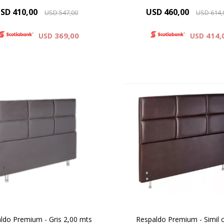
SD
410,00
USD
460,00
USD
547,00
USD
614,
369,00
414,
USD
USD
il Cuero : Colores Blanco y
Simil Cuero : Colores Blan
Negro
Negro
fibra : Colores Beige , Gris .
Microfibra : Colores Beige , 
Negro
Negro
ldo Premium - Gris 2,00 mts
Respaldo Premium - Simil 