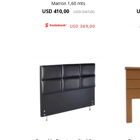
Marron 1,60 mts
USD
410,00
U
USD
547,00
369,00
USD
Simil Cuero : Colores Blanco y
Negro
D
Microfibra : Colores Beige , Gris .
Prod
Negro