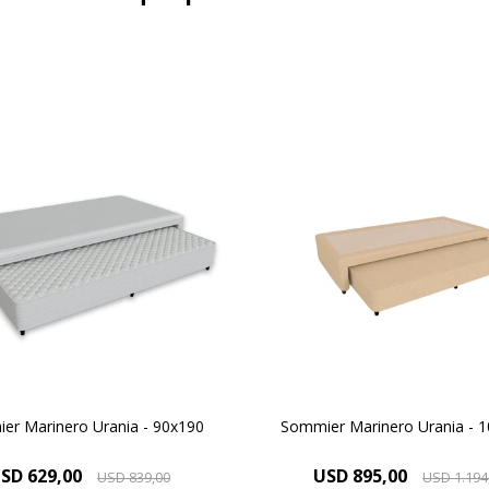
daptable a los Espacios,
Adaptable a los Espacio
ndando un toque de Diseño.
brindando un toque de Dis
er Marinero Urania - 90x190
Sommier Marinero Urania - 
SD
629,00
USD
895,00
USD
839,00
USD
1.194