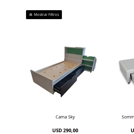
Cama Sky, laminada en
A
melaminico, linea minimal, con
bri
marinera, pieza única 90x190.
Cama Sky
Sommi
USD
290,00
U