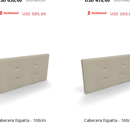
SD
650,00
USD
410,00
USD
867,00
USD
546,
585,00
369,
USD
USD
ctos tapizados en Chenille y
Productos tapizados en Chen
Eco-Cuero
Eco-Cuero
abecera Esparta - 100cm
Cabecera Esparta - 160