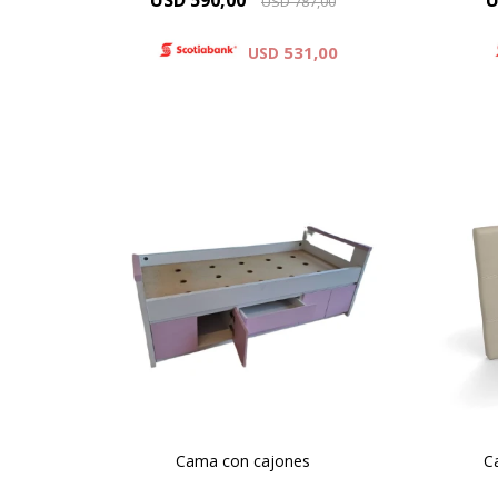
USD
590,00
U
USD
787,00
531,00
USD
Cama con cajones, laminada en
Produ
melaminico, linea minimal, pieza
única 90x190.
Cama con cajones
C