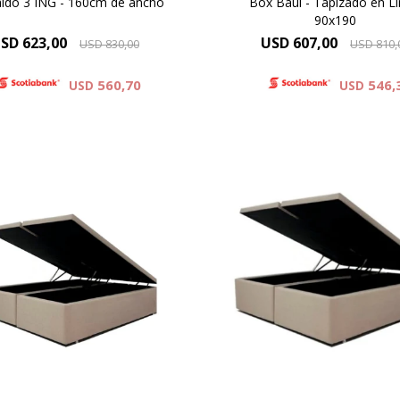
ldo 3 ING - 160cm de ancho
Box Baúl - Tapizado en Li
90x190
SD
623,00
USD
607,00
USD
830,00
USD
810,
560,70
546,
USD
USD
on gran capacidad para
Con gran capacidad pa
cenamiento el BOX BAUL es
almacenamiento el BOX BA
na excelente opción para
una excelente opción pa
enes necesitan economizar
quienes necesitan econom
espacio.
espacio.