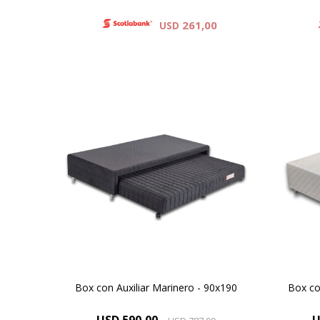
261,00
USD
Opción ideal para dormitorios de
Opció
niños y de huéspedes
Box con Auxiliar Marinero - 90x190
Box co