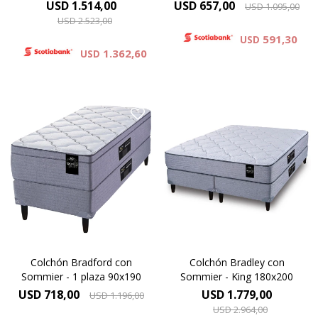
200x200
USD
1.514,00
USD
657,00
USD
1.095,00
USD
2.523,00
591,30
USD
1.362,60
USD
Resortes individuales Pocket
Europillow compuesto por
se combinan con espumas
espumas premium y cubierto
de alta densidad y una capa
por tejido de punto
de espuma sustentable Eco
matelaseado. Altura de
Zoned. Hard Foam®.
colchón 29 cm y 64 cm la
Comfort Grid.Altura de
suma del colchón y el
colchón 25 cm y 62 cm la
sommier.
suma del colchón y el
sommier.
Colchón Bradford con
Colchón Bradley con
Sommier - 1 plaza 90x190
Sommier - King 180x200
USD
718,00
USD
1.779,00
USD
1.196,00
USD
2.964,00