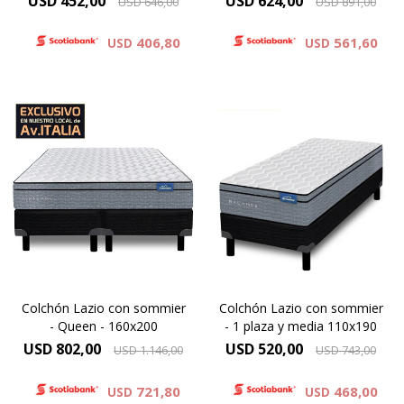
USD
452,00
USD
624,00
USD
646,00
USD
891,00
406,80
561,60
USD
USD
Óptimo soporte y mayor
Óptimo soporte y mayor
duración, altura de colchón
duración, altura de colchón
24 cm y 59cm la suma del
24 cm y 59cm la suma del
colchón y el sommier.
colchón y el sommier.
Elevado confort gracias a las
Elevado confort gracias a las
capas adicionales de espuma
capas adicionales de espuma
contenida por un sistema
contenida por un sistema
Europillow
Europillow
Colchón Lazio con sommier
Colchón Lazio con sommier
- Queen - 160x200
- 1 plaza y media 110x190
USD
802,00
USD
520,00
USD
1.146,00
USD
743,00
721,80
468,00
USD
USD