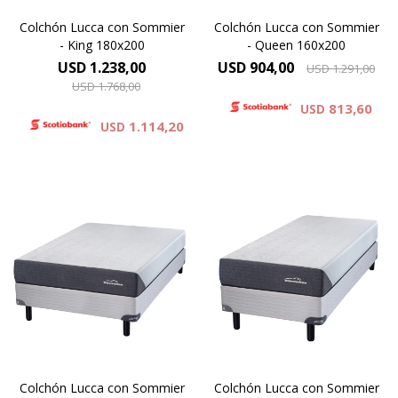
Colchón Lucca con Sommier
Colchón Lucca con Sommier
- King 180x200
- Queen 160x200
USD
1.238,00
USD
904,00
USD
1.291,00
USD
1.768,00
813,60
USD
1.114,20
USD
Espuma Premium - ONE SIDE,
Espuma Premium - ONE SIDE,
Altura de colchón 25 cm y
Altura de colchón 25 cm y
60cm la suma del colchón y el
60cm la suma del colchón y el
sommier.
sommier.
Alta Densidad 30 Kg
Alta Densidad 30 Kg
Resistencia y Confort
Resistencia y Confort
Colchón Lucca con Sommier
Colchón Lucca con Sommier