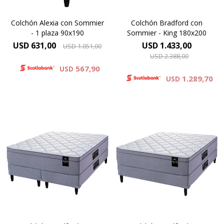
Colchón Alexia con Sommier
Colchón Bradford con
- 1 plaza 90x190
Sommier - King 180x200
USD
631,00
USD
1.433,00
USD
1.051,00
USD
2.388,00
567,90
USD
1.289,70
USD
Europillow compuesto por
Europillow compuesto por
espumas premium y cubierto
espumas premium y cubierto
por tejido de punto
por tejido de punto
matelaseado. Altura de
matelaseado. Altura de
colchón 29 cm y 64 cm la
colchón 29 cm y 64 cm la
suma del colchón y el
suma del colchón y el
sommier.
sommier.