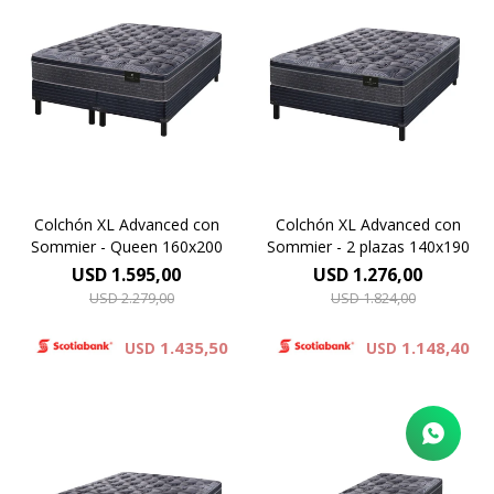
Europillow cubierto por
Europillow cubierto por
tejido de punto matelaseado.
tejido de punto matelaseado.
Resortes LFK combinados
Resortes LFK combinados
con espuma viscoelástica.
con espuma viscoelástica.
Altura de colchón 29 cm y 66
Altura de colchón 29 cm y 66
cm la suma del colchón y el
cm la suma del colchón y el
sommier.
sommier.
Colchón XL Advanced con
Colchón XL Advanced con
Sommier - Queen 160x200
Sommier - 2 plazas 140x190
USD
1.595,00
USD
1.276,00
USD
2.279,00
USD
1.824,00
1.435,50
1.148,40
USD
USD
Europillow cubierto por
Europillow cubierto por