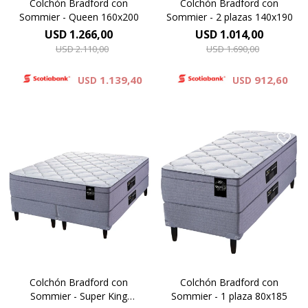
Colchón Bradford con
Colchón Bradford con
Sommier - Queen 160x200
Sommier - 2 plazas 140x190
USD
1.266,00
USD
1.014,00
USD
2.110,00
USD
1.690,00
1.139,40
912,60
USD
USD
Europillow compuesto por
Europillow compuesto por
espumas premium y cubierto
espumas premium y cubierto
por tejido de punto
por tejido de punto
matelaseado. Altura de
matelaseado. Altura de
colchón 29 cm y 64 cm la
colchón 29 cm y 64 cm la
suma del colchón y el
suma del colchón y el
sommier.
sommier.
Colchón Bradford con
Colchón Bradford con
Sommier - Super King
Sommier - 1 plaza 80x185