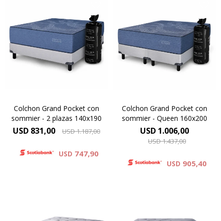
Un colchón de resortes
Un colchón de resortes
Pocket premium que llega
Pocket premium que llega
compactado en bolsa y entra
compactado en bolsa y entra
donde otros no entran.Lo
donde otros no entran.Lo
movés sin esfuerzo. Lo abrís.
movés sin esfuerzo. Lo abrís.
Se expande. Y aparece un
Se expande. Y aparece un
verdadero King Koil de 30 cm
verdadero King Koil de 30 cm
de altura.
de altura.
Colchon Grand Pocket con
Colchon Grand Pocket con
sommier - 2 plazas 140x190
sommier - Queen 160x200
USD
831,00
USD
1.006,00
USD
1.187,00
USD
1.437,00
747,90
USD
905,40
USD
El colchón Virginia es el
El colchón Virginia es el
modelo de mayor altura y ,
modelo de mayor altura y ,