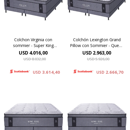
inigualable, y su innovador
innovador pillow top,
pillow top, conformado por
conformado por espuma
espuma viscoelástica, ofrece
viscoelástica , ofrece un
un experiencia superior de
experiencia superior de
confort. 37 cm de altura.
confort. 40 cm de altura
Colchon Virginia con
Colchón Lexington Grand
sommier - Super King
Pillow con Sommier - Queen
200x200
160x200
USD
4.016,00
USD
2.963,00
USD
8.032,00
USD
5.926,00
3.614,40
2.666,70
USD
USD
El colchón Lexington Grand
El colchón Lexington Grand
Pillow, redefine el descanso.
Pillow, redefine el descanso.
Su tejido de punto
Su tejido de punto
proporciona una suavidad
proporciona una suavidad
inigualable, y su innovador
inigualable, y su innovador
pillow top, conformado por
pillow top, conformado por
espuma viscoelástica, ofrece
espuma viscoelástica, ofrece