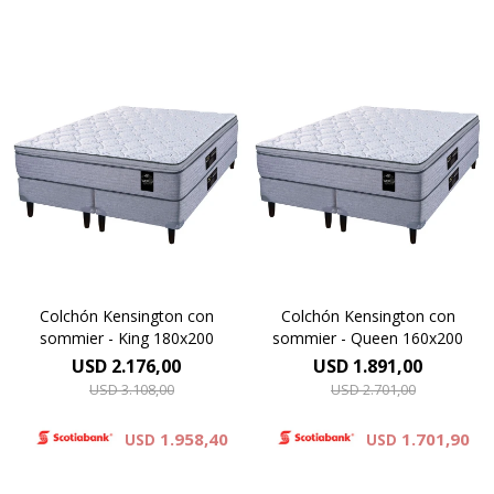
Resortes individuales Pocket
Resortes individuales Pocket
se combinan con la espuma
se combinan con la espuma
sustentable Eco Zoned.
sustentable Eco Zoned.
Comfort Grid. Hard Foam®.
Comfort Grid. Hard Foam®.
Altura de colchón 28 cm y 63
Altura de colchón 28 cm y 63
cm la suma del colchón y el
cm la suma del colchón y el
sommier.
sommier.
Colchón Kensington con
Colchón Kensington con
sommier - King 180x200
sommier - Queen 160x200
USD
2.176,00
USD
1.891,00
USD
3.108,00
USD
2.701,00
1.958,40
1.701,90
USD
USD