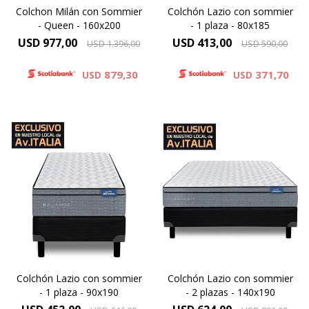
Colchon Milán con Sommier
Colchón Lazio con sommier
- Queen - 160x200
- 1 plaza - 80x185
USD
977,00
USD
413,00
USD
1.396,00
USD
590,00
879,30
371,70
USD
USD
Óptimo soporte y mayor
Óptimo soporte y mayor
duración, altura de colchón
duración, altura de colchón
24 cm y 59cm la suma del
24 cm y 59cm la suma del
colchón y el sommier.
colchón y el sommier.
Elevado confort gracias a las
Elevado confort gracias a las
capas adicionales de espuma
capas adicionales de espuma
contenida por un sistema
contenida por un sistema
Europillow
Europillow
Colchón Lazio con sommier
Colchón Lazio con sommier
- 1 plaza - 90x190
- 2 plazas - 140x190