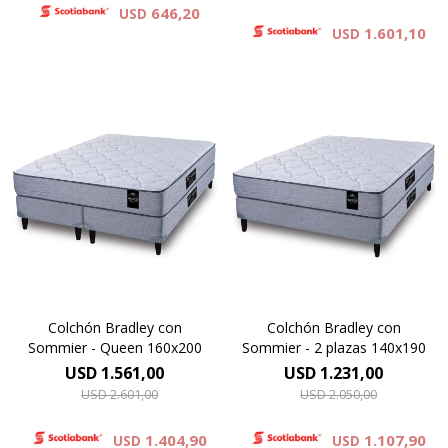
646,20
USD
1.601,10
USD
Resortes individuales Pocket
Resortes individuales Pocket
se combinan con espumas
se combinan con espumas
de alta densidad y una capa
de alta densidad y una capa
de espuma sustentable Eco
de espuma sustentable Eco
Zoned. Hard Foam®.
Zoned. Hard Foam®.
Comfort Grid.Altura de
Comfort Grid.Altura de
colchón 25 cm y 62 cm la
colchón 25 cm y 62 cm la
suma del colchón y el
suma del colchón y el
sommier.
sommier.
Colchón Bradley con
Colchón Bradley con
Sommier - Queen 160x200
Sommier - 2 plazas 140x190
USD
1.561,00
USD
1.231,00
USD
2.601,00
USD
2.050,00
1.404,90
1.107,90
USD
USD