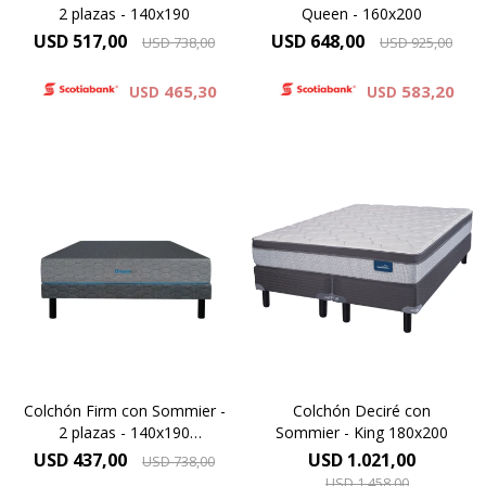
2 plazas - 140x190
Queen - 160x200
USD
517,00
USD
648,00
USD
738,00
USD
925,00
465,30
583,20
USD
USD
El Dormiflex Decire combina
un sistema de Resortes
Para vos Dreamer que
Pocket independientes con
necesitas un descanso
espumas de calidad
después de una jornada de
premium para ofrecer un
haber dado todo de vos,
descanso confortable,
descubrí el colchón Firm y
estable y con un excelente
mejora tu descanso.
nivel de adaptación. Su
diseño está pensado para
brindar un soporte preciso .
Colchón Firm con Sommier -
Colchón Deciré con
2 plazas - 140x190
Sommier - King 180x200
(Oportunidad)
USD
437,00
USD
1.021,00
USD
738,00
USD
1.458,00