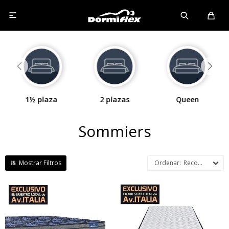

1½ plaza
2 plazas
Queen
Sommiers
Recomendados
Mayor firmeza y duración.
Una combinación de
Altura de colchón 24 cm y
espumas firmes y
59cm la suma del colchón y el
sostenibles, altura de
sommier.
colchón 29 cm y 64 cm la