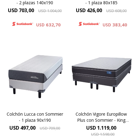
- 2 plazas 140x190
- 1 plaza 80x185
USD
703,00
USD
426,00
USD
1.004,00
USD
608,00
632,70
383,40
USD
USD
Europillow Plus, Altura de
colchón 26 cm y 61 cm la
suma del colchón y el
Espuma Premium - ONE SIDE,
sommier.
Altura de colchón 25 cm y
60cm la suma del colchón y el
Modelo diseñado para
sommier.
personas de gran contextura
Alta Densidad 30 Kg
física
Resistencia y Confort
Máxima Densidad
Copolimérica 60 kg.
Alta densidad 33 Kg.
Colchón Lucca con Sommier
Colchón Vigore Europillow
ORTOPÉDICO
- 1 plaza 90x190
Plus con Sommier - King
Altura 26 cms.
180x200
USD
497,00
USD
1.119,00
USD
709,00
Garantía 5 años
USD
1.598,00