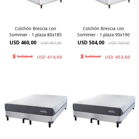
Colchón Brescia con
Colchón Brescia con
Sommier - 1 plaza 80x185
Sommier - 1 plaza 90x190
USD
460,00
USD
504,00
USD
657,00
USD
720,00
414,00
453,60
USD
USD
Espuma Premium - ONE SIDE,
Espuma Premium - ONE SIDE,
Altura de colchón 25 cm y
Altura de colchón 25 cm y
60cm la suma del colchón y el
60cm la suma del colchón y el
sommier.
sommier.
Alta Densidad 30 Kg
Alta Densidad 30 Kg
Resistencia y Confort
Resistencia y Confort