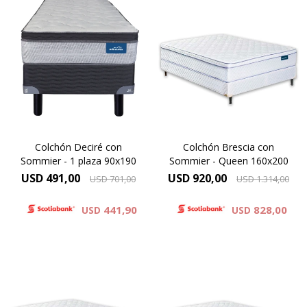
El Dormiflex Decire combina
un sistema de Resortes
Pocket independientes con
EUROPILLOW - ONE SIDE,
espumas de calidad
Altura de colchón 24 cm y 59
premium para ofrecer un
cm la suma del colchón y el
descanso confortable,
sommier.
estable y con un excelente
Alta Densidad 30 Kg
nivel de adaptación. Su
diseño está pensado para
brindar un soporte preciso .
Colchón Deciré con
Colchón Brescia con
Sommier - 1 plaza 90x190
Sommier - Queen 160x200
USD
491,00
USD
920,00
USD
701,00
USD
1.314,00
441,90
828,00
USD
USD
EUROPILLOW - ONE SIDE,
EUROPILLOW - ONE SIDE,