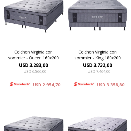
redefine el descanso. Su
redefine el descanso. Su
tejido de punto proporciona
tejido de punto proporciona
una suavidad inigualable, y su
una suavidad inigualable, y su
innovador pillow top,
innovador pillow top,
conformado por espuma
conformado por espuma
viscoelástica , ofrece un
viscoelástica , ofrece un
experiencia superior de
experiencia superior de
confort. 40 cm de altura
confort. 40 cm de altura
Colchon Virginia con
Colchon Virginia con
sommier - Queen 160x200
sommier - King 180x200
USD
3.283,00
USD
3.732,00
USD
6.566,00
USD
7.464,00
2.954,70
3.358,80
USD
USD
El colchón Virginia es el
El colchón Lexington Grand
modelo de mayor altura y ,
Pillow, redefine el descanso.
redefine el descanso. Su
Su tejido de punto
tejido de punto proporciona
proporciona una suavidad
una suavidad inigualable, y su