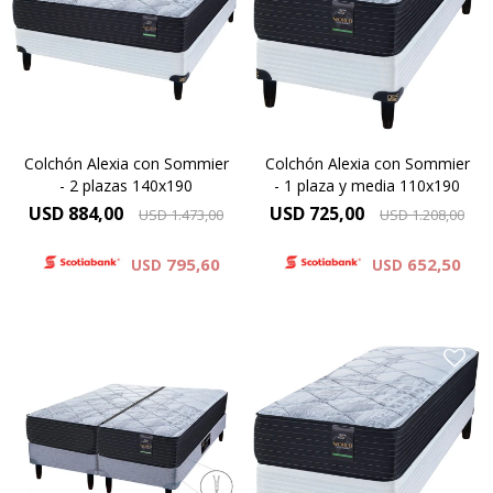
activación – Comfort Grid –
activación – Comfort Grid –
Manta de fieltro – Resortes
Manta de fieltro – Resortes
LFK – Hard Foam®. Altura de
LFK – Hard Foam®. Altura de
colchón 24 cm y 61 cm la
colchón 24 cm y 61 cm la
suma del colchón y el
suma del colchón y el
sommier.
sommier.
Colchón Alexia con Sommier
Colchón Alexia con Sommier
- 2 plazas 140x190
- 1 plaza y media 110x190
USD
884,00
USD
725,00
USD
1.473,00
USD
1.208,00
795,60
652,50
USD
USD
Compactado de espumas de
alta densidad – Capa de
espuma cinco zonas de
activación – Comfort Grid –
Modelo Alexia con cierre
Manta de fieltro – Resortes
para separar en 2 camas.
LFK – Hard Foam®. Altura de
colchón 24 cm y 61 cm la