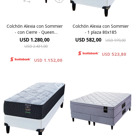
suma del colchón y el
sommier.
Colchón Alexia con Sommier
Colchón Alexia con Sommier
- con Cierre - Queen
- 1 plaza 80x185
160x200
USD
1.280,00
USD
582,00
USD
970,00
USD
2.431,00
523,80
USD
1.152,00
USD
Compactado de espumas de
alta densidad – Capa de
Europillow compuesto por
espuma cinco zonas de
espumas premium y cubierto
activación – Comfort Grid –
por tejido de punto
Manta de fieltro – Resortes
matelaseado. Altura de
LFK – Hard Foam®. Altura de
colchón 29 cm y 64 cm la
colchón 24 cm y 61 cm la
suma del colchón y el
suma del colchón y el
sommier.
sommier.