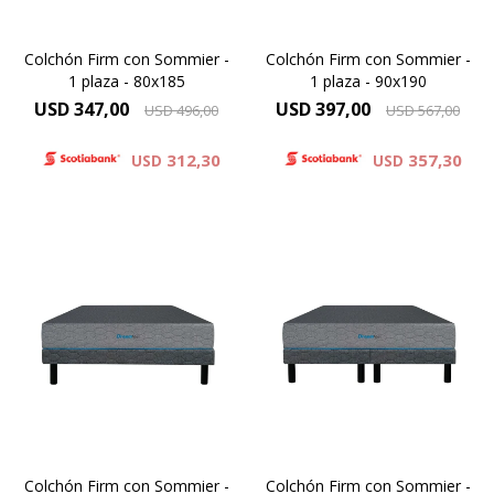
Colchón Firm con Sommier -
Colchón Firm con Sommier -
1 plaza - 80x185
1 plaza - 90x190
USD
347,00
USD
397,00
USD
496,00
USD
567,00
312,30
357,30
USD
USD
Para vos Dreamer que
Para vos Dreamer que
necesitas un descanso
necesitas un descanso
después de una jornada de
después de una jornada de
haber dado todo de vos,
haber dado todo de vos,
descubrí el colchón Firm y
descubrí el colchón Firm y
mejora tu descanso.
mejora tu descanso.
Colchón Firm con Sommier -
Colchón Firm con Sommier -