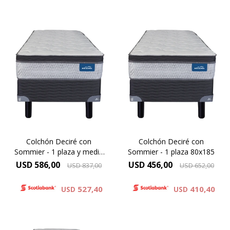
El Dormiflex Decire combina
El Dormiflex Decire combina
un sistema de Resortes
un sistema de Resortes
Pocket independientes con
Pocket independientes con
espumas de calidad
espumas de calidad
premium para ofrecer un
premium para ofrecer un
descanso confortable,
descanso confortable,
estable y con un excelente
estable y con un excelente
nivel de adaptación. Su
nivel de adaptación. Su
diseño está pensado para
diseño está pensado para
brindar un soporte preciso .
brindar un soporte preciso .
Colchón Deciré con
Colchón Deciré con
Sommier - 1 plaza y media
Sommier - 1 plaza 80x185
110x190
USD
586,00
USD
456,00
USD
837,00
USD
652,00
527,40
410,40
USD
USD