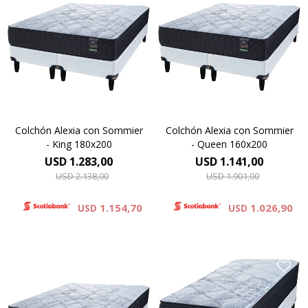
Compactado de espumas de
Compactado de espumas de
alta densidad – Capa de
alta densidad – Capa de
espuma cinco zonas de
espuma cinco zonas de
activación – Comfort Grid –
activación – Comfort Grid –
Manta de fieltro – Resortes
Manta de fieltro – Resortes
LFK – Hard Foam®. Altura de
LFK – Hard Foam®. Altura de
colchón 24 cm y 61 cm la
colchón 24 cm y 61 cm la
suma del colchón y el
suma del colchón y el
sommier.
sommier.
Colchón Alexia con Sommier
Colchón Alexia con Sommier
- King 180x200
- Queen 160x200
USD
1.283,00
USD
1.141,00
USD
2.138,00
USD
1.901,00
1.154,70
1.026,90
USD
USD
Compactado de espumas de
Compactado de espumas de
alta densidad – Capa de
alta densidad – Capa de
espuma cinco zonas de
espuma cinco zonas de