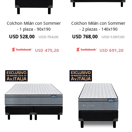
Extrafirm contenidas por un
Extrafirm contenidas por un
sistema de doble Europillow.
sistema de doble Europillow.
Colchon Milán con Sommier
Colchon Milán con Sommier
- 1 plaza - 90x190
- 2 plazas - 140x190
USD
528,00
USD
768,00
USD
754,00
USD
1.097,00
475,20
691,20
USD
USD
Una combinación de
espumas firmes y
Óptimo soporte y mayor
sostenibles, altura de
duración, altura de colchón
colchón 29 cm y 64 cm la
24 cm y 59cm la suma del
suma del colchón y el
colchón y el sommier.
sommier.
Elevado confort gracias a las
Doble confort gracias a las
capas adicionales de espuma
capas de espuma
contenida por un sistema
Extrafirm contenidas por un
Europillow
sistema de doble Europillow.