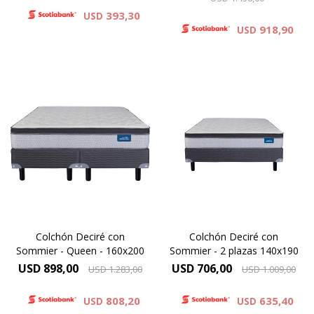
393,30
USD
918,90
USD
El Dormiflex Decire combina
El Dormiflex Decire combina
un sistema de Resortes
un sistema de Resortes
Pocket independientes con
Pocket independientes con
espumas de calidad
espumas de calidad
premium para ofrecer un
premium para ofrecer un
descanso confortable,
descanso confortable,
estable y con un excelente
estable y con un excelente
nivel de adaptación. Su
nivel de adaptación. Su
diseño está pensado para
diseño está pensado para
brindar un soporte preciso .
brindar un soporte preciso .
Colchón Deciré con
Colchón Deciré con
Sommier - Queen - 160x200
Sommier - 2 plazas 140x190
USD
898,00
USD
706,00
USD
1.283,00
USD
1.009,00
808,20
635,40
USD
USD