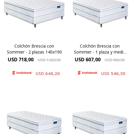
Altura de colchón 24 cm y 59
Altura de colchón 24 cm y 59
cm la suma del colchón y el
cm la suma del colchón y el
sommier.
sommier.
Alta Densidad 30 Kg
Alta Densidad 30 Kg
Colchón Brescia con
Colchón Brescia con
Sommier - 2 plazas 140x190
Sommier - 1 plaza y media
110x190
USD
718,00
USD
607,00
USD
1.026,00
USD
866,00
646,20
546,30
USD
USD
EUROPILLOW - ONE SIDE,
EUROPILLOW - ONE SIDE,
Altura de colchón 24 cm y 59
Altura de colchón 24 cm y 59
cm la suma del colchón y el
cm la suma del colchón y el
sommier.
sommier.
Alta Densidad 30 Kg
Alta Densidad 30 Kg