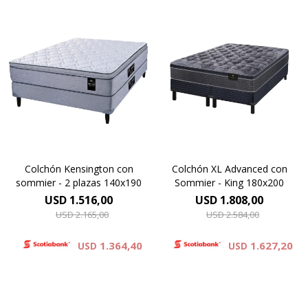
Resortes individuales Pocket
Europillow cubierto por
se combinan con la espuma
tejido de punto matelaseado.
sustentable Eco Zoned.
Resortes LFK combinados
Comfort Grid. Hard Foam®.
con espuma viscoelástica.
Altura de colchón 28 cm y 63
Altura de colchón 29 cm y 66
cm la suma del colchón y el
cm la suma del colchón y el
sommier.
sommier.
Colchón Kensington con
Colchón XL Advanced con
sommier - 2 plazas 140x190
Sommier - King 180x200
USD
1.516,00
USD
1.808,00
USD
2.165,00
USD
2.584,00
1.364,40
1.627,20
USD
USD