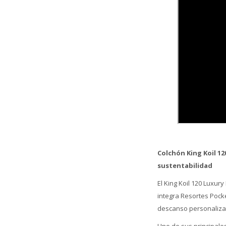
Colchón King Koil 1
sustentabilidad
El King Koil 120 Luxur
integra Resortes Pock
descanso personalizad