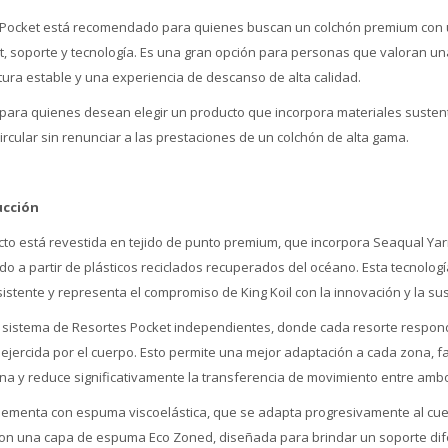
ry Pocket está recomendado para quienes buscan un colchón premium con 
rt, soporte y tecnología. Es una gran opción para personas que valoran un
tura estable y una experiencia de descanso de alta calidad.
 para quienes desean elegir un producto que incorpora materiales susten
rcular sin renunciar a las prestaciones de un colchón de alta gama.
ucció
n
cto está revestida en tejido de punto premium, que incorpora Seaqual Yarn
ado a partir de plásticos reciclados recuperados del océano. Esta tecnolog
istente y representa el compromiso de King Koil con la innovación y la sus
n sistema de Resortes Pocket independientes, donde cada resorte respo
n ejercida por el cuerpo. Esto permite una mejor adaptación a cada zona, 
mna y reduce significativamente la transferencia de movimiento entre ambo
lementa con espuma viscoelástica, que se adapta progresivamente al cuer
con una capa de espuma Eco Zoned, diseñada para brindar un soporte di