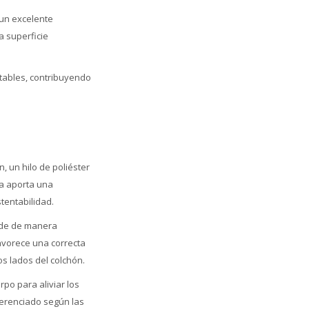
un excelente
a superficie
tables, contribuyendo
, un hilo de poliéster
ía aporta una
tentabilidad.
nde de manera
favorece una correcta
s lados del colchón.
po para aliviar los
ferenciado según las