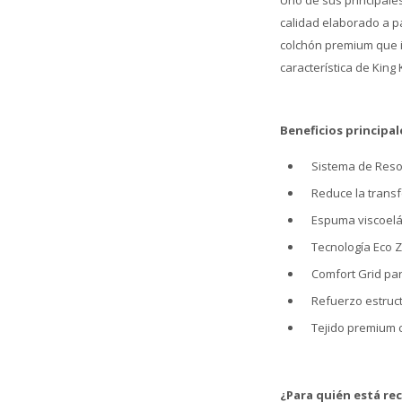
Uno de sus principales
calidad elaborado a pa
colchón premium que in
característica de King K
Beneficios principal
Sistema de Reso
Reduce la trans
Espuma viscoelás
Tecnología Eco Z
Comfort Grid par
Refuerzo estruct
Tejido premium 
¿Para quién está r