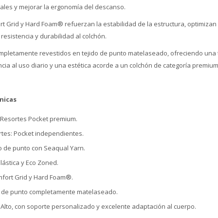
rales y mejorar la ergonomía del descanso.
t Grid y Hard Foam® refuerzan la estabilidad de la estructura, optimizan l
esistencia y durabilidad al colchón.
ompletamente revestidos en tejido de punto matelaseado, ofreciendo una 
cia al uso diario y una estética acorde a un colchón de categoría premium
nicas
: Resortes Pocket premium.
rtes: Pocket independientes.
do de punto con Seaqual Yarn.
lástica y Eco Zoned.
mfort Grid y Hard Foam®.
do de punto completamente matelaseado.
: Alto, con soporte personalizado y excelente adaptación al cuerpo.