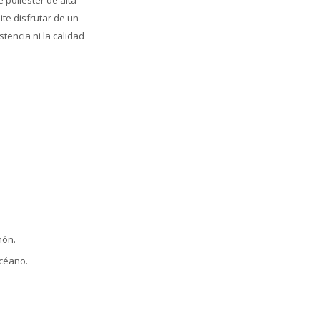
 poliéster de alta
ite disfrutar de un
tencia ni la calidad
hón.
océano.