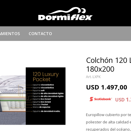
AMIENTOS
CONTACTO
Colchón 120 
180x200
LXPK
USD
1.497,00
1.
USD
Europillow cubierto por t
poliester de alta calidad 
recuperados del océano.A