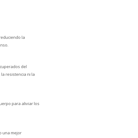
reduciendo la
anso.
recuperados del
a resistencia ni la
uerpo para aliviar los
do una mejor