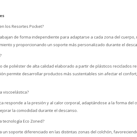
es
en los Resortes Pocket?
rabajan de forma independiente para adaptarse a cada zona del cuerpo, 
imiento y proporcionando un soporte más personalizado durante el desc
?
o de poliéster de alta calidad elaborado a partir de plásticos reciclados 
ón permite desarrollar productos más sustentables sin afectar el confort, l
 viscoelástica?
a responde a la presión y al calor corporal, adaptándose a la forma del c
ejorar la comodidad durante el descanso.
a tecnología Eco Zoned?
 un soporte diferenciado en las distintas zonas del colchón, favorecien