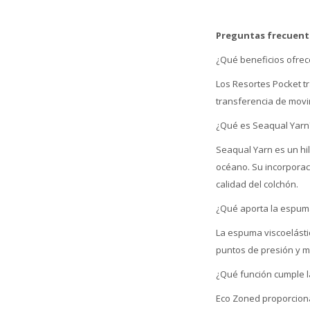
Preguntas frecuent
¿Qué beneficios ofrec
Los Resortes Pocket t
transferencia de mov
¿Qué es Seaqual Yarn
Seaqual Yarn es un hil
océano. Su incorporaci
calidad del colchón.
¿Qué aporta la espuma
La espuma viscoelástic
puntos de presión y m
¿Qué función cumple l
Eco Zoned proporciona