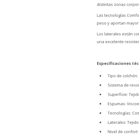
distintas zonas corpo
Las tecnologías Comfor
peso y aportan mayor r
Los laterales están c
una excelente resisten
Especificaciones téc
Tipo de colchón
Sistema de reso
Superficie: Teji
Espumas: Viscoe
Tecnologías: Co
Laterales: Teji
Nivel de confort