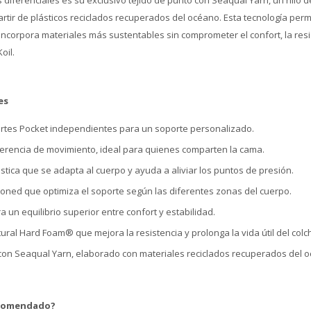
 diferenciales es su exclusivo tejido de punto con Seaqual Yarn, un hilo de
rtir de plásticos reciclados recuperados del océano. Esta tecnología perm
corpora materiales más sustentables sin comprometer el confort, la resis
oil.
es
rtes Pocket independientes para un soporte personalizado.
ferencia de movimiento, ideal para quienes comparten la cama.
tica que se adapta al cuerpo y ayuda a aliviar los puntos de presión.
oned que optimiza el soporte según las diferentes zonas del cuerpo.
a un equilibrio superior entre confort y estabilidad.
ural Hard Foam® que mejora la resistencia y prolonga la vida útil del colc
con Seaqual Yarn, elaborado con materiales reciclados recuperados del 
ecomendado?