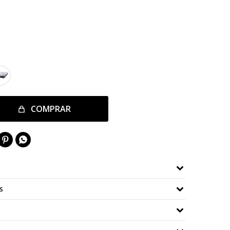
COMPRAR


s