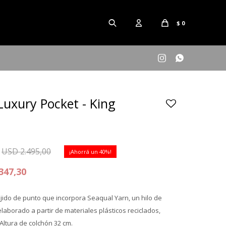
$
0


Luxury Pocket - King
USD
2.495,00
40
347,30
ejido de punto que incorpora Seaqual Yarn, un hilo de
elaborado a partir de materiales plásticos reciclados,
ltura de colchón 32 cm.