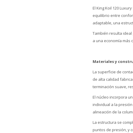
El King Koil 120 Luxu
equilibrio entre confo
adaptable, una estruc
También resulta ideal
a una economía más ci
Materiales y constr
La superficie de conta
de alta calidad fabric
terminación suave, res
El núcleo incorpora u
individual a la presió
alineación de la colu
La estructura se comp
puntos de presión, y 