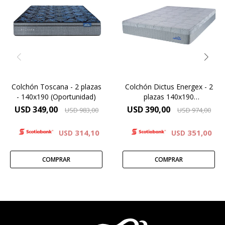
Altura de colchón 24cm.
Exclusiva FUNDA
Europillow con capas extras
DESMONTABLE
de relleno en la parte
superior del colchón y tejido
Alta densidad 33 Kg.
Jackard que aporta una
suavidad adicional en la
Altura 26 cms.
superficie.
Garantía 5 años
Colchón Toscana - 2 plazas
Colchón Dictus Energex - 2
- 140x190 (Oportunidad)
plazas 140x190
(Oportunidad)
USD
349,00
USD
390,00
USD
983,00
USD
974,00
314,10
351,00
USD
USD