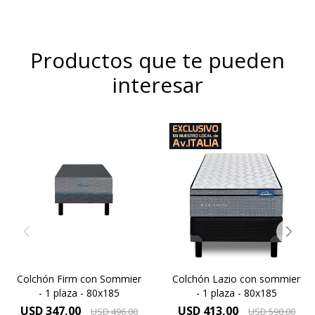
Productos que te pueden
interesar
Óptimo soporte y mayor
Para vos Dreamer que
duración, altura de colchón
necesitas un descanso
24 cm y 59cm la suma del
después de una jornada de
colchón y el sommier.
haber dado todo de vos,
Elevado confort gracias a las
descubrí el colchón Firm y
capas adicionales de
mejora tu descanso.
espuma contenida por un
sistema Europillow
Colchón Firm con Sommier
Colchón Lazio con sommier
- 1 plaza - 80x185
- 1 plaza - 80x185
USD
347,00
USD
413,00
USD
496,00
USD
590,00