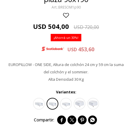
BRESOM1p90
USD
504,00
USD
720,00
30
453,60
USD
EUROPILLOW - ONE SIDE, Altura de colchón 24 cm y 59 cm la suma
del colchón y el sommier.
Alta Densidad 30 Kg
Variantes:



