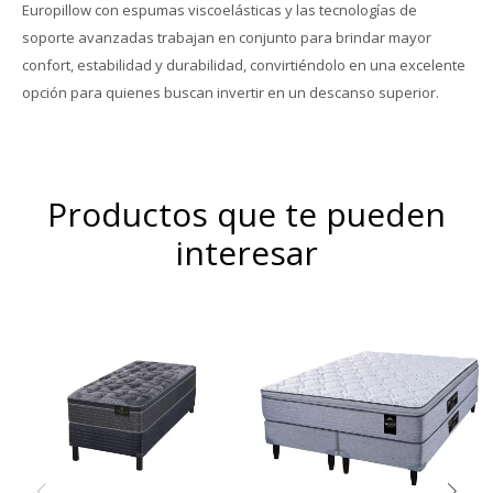
Europillow con espumas viscoelásticas y las tecnologías de
soporte avanzadas trabajan en conjunto para brindar mayor
confort, estabilidad y durabilidad, convirtiéndolo en una excelente
opción para quienes buscan invertir en un descanso superior.
Productos que te pueden
interesar
Europillow cubierto por
Resortes individuales Pocket
tejido de punto
se combinan con la espuma
matelaseado. Resortes LFK
sustentable Eco Zoned.
combinados con espuma
Comfort Grid. Hard Foam®.
viscoelástica. Altura de
Altura de colchón 28 cm y 63
colchón 29 cm y 66 cm la
cm la suma del colchón y el
suma del colchón y el
sommier.
sommier.