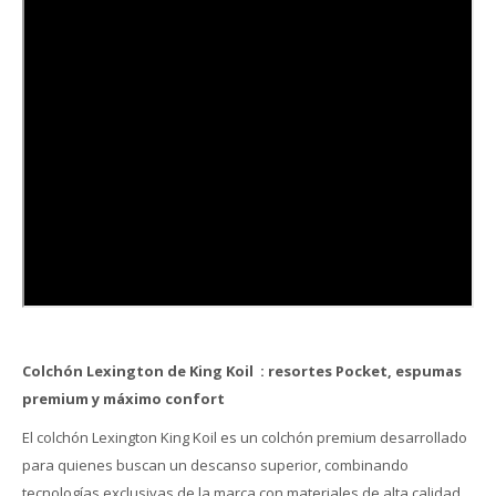
Colchón Lexington de King Koil : resortes Pocket, espumas
premium y máximo confort
El colchón Lexington King Koil es un colchón premium desarrollado
para quienes buscan un descanso superior, combinando
tecnologías exclusivas de la marca con materiales de alta calidad.