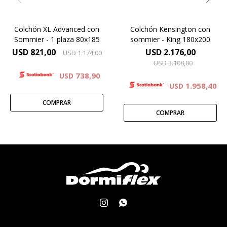
Colchón XL Advanced con
Colchón Kensington con
Sommier - 1 plaza 80x185
sommier - King 180x200
USD
821,00
USD
2.176,00
USD
1.174,00
USD
3.108,00
738,90
USD
1.958,40
USD

