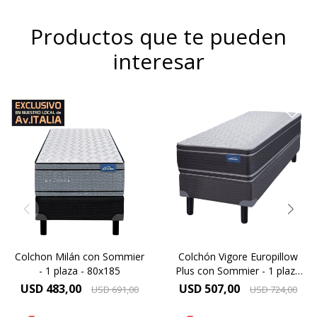
Productos que te pueden
interesar
Una combinación de
Europillow Plus, Altura de
espumas firmes y
colchón 26 cm y 61 cm la
sostenibles, altura de
suma del colchón y el
colchón 29 cm y 64 cm la
sommier.
suma del colchón y el
sommier.
Modelo diseñado para
Doble confort gracias a las
personas de gran
capas de espuma
contextura física
Extrafirm contenidas por un
sistema de doble
Máxima Densidad
Europillow.
Copolimérica 60 kg.
Alta densidad 33 Kg.
Colchon Milán con Sommier
Colchón Vigore Europillow
ORTOPÉDICO
- 1 plaza - 80x185
Plus con Sommier - 1 plaza
Altura 26 cms.
80x185
USD
483,00
USD
507,00
USD
691,00
USD
724,00
Garantía 5 años