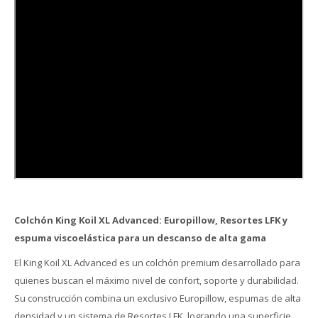
Colchón King Koil XL Advanced: Europillow, Resortes LFK y
espuma viscoelástica para un descanso de alta gama
El King Koil XL Advanced es un colchón premium desarrollado para
quienes buscan el máximo nivel de confort, soporte y durabilidad.
Su construcción combina un exclusivo Europillow, espumas de alta
densidad y un sistema de Resortes LFK, logrando una superficie