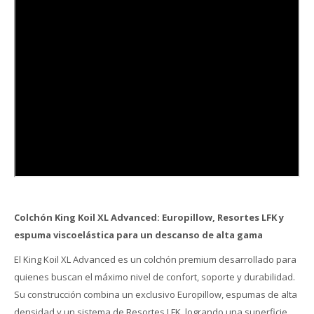
Colchón King Koil XL Advanced: Europillow, Resortes LFK y
espuma viscoelástica para un descanso de alta gama
El King Koil XL Advanced es un colchón premium desarrollado para
quienes buscan el máximo nivel de confort, soporte y durabilidad.
Su construcción combina un exclusivo Europillow, espumas de alta
densidad y un sistema de Resortes LFK, logrando una superficie