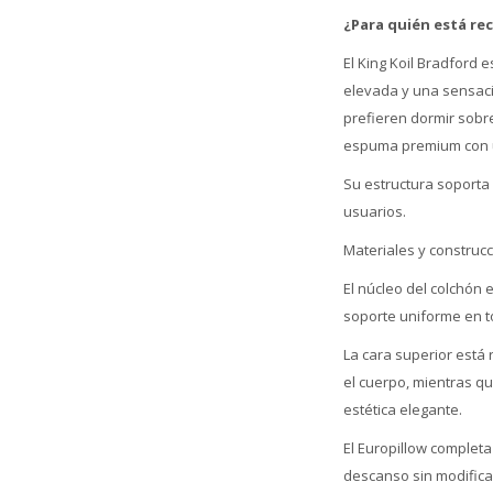
¿Para quién está r
El King Koil Bradford
elevada y una sensaci
prefieren dormir sobr
espuma premium con un
Su estructura soporta 
usuarios.
Materiales y construc
El núcleo del colchón
soporte uniforme en to
La cara superior está 
el cuerpo, mientras q
estética elegante.
El Europillow completa
descanso sin modificar