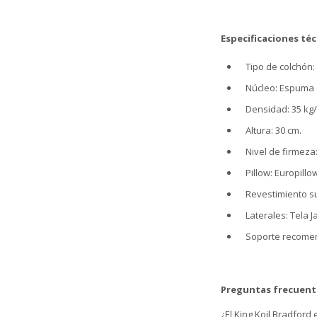
Especificaciones téc
Tipo de colchón
Núcleo: Espuma 
Densidad: 35 kg/
Altura: 30 cm.
Nivel de firmeza:
Pillow: Europillo
Revestimiento sup
Laterales: Tela 
Soporte recomend
Preguntas frecuent
¿El King Koil Bradford