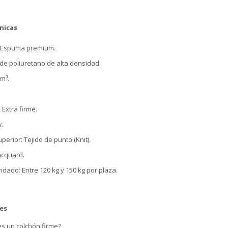
nicas
: Espuma premium.
de poliuretano de alta densidad.
m³.
 Extra firme.
w.
erior: Tejido de punto (Knit).
Jacquard.
ado: Entre 120 kg y 150 kg por plaza.
es
 es un colchón firme?