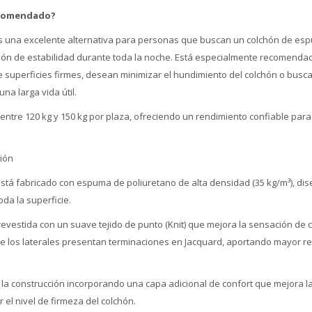
ecomendado?
 es una excelente alternativa para personas que buscan un colchón de es
ón de estabilidad durante toda la noche. Está especialmente recomenda
e superficies firmes, desean minimizar el hundimiento del colchón o bus
a larga vida útil.
entre 120 kg y 150 kg por plaza, ofreciendo un rendimiento confiable para 
ción
 está fabricado con espuma de poliuretano de alta densidad (35 kg/m³), di
da la superficie.
revestida con un suave tejido de punto (Knit) que mejora la sensación de c
ue los laterales presentan terminaciones en Jacquard, aportando mayor re
 la construcción incorporando una capa adicional de confort que mejora l
 el nivel de firmeza del colchón.