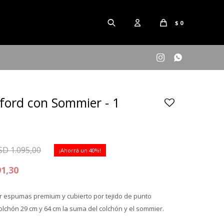
$
0


ford con Sommier - 1
SD
1.095,00
40
91,30
r espumas premium y cubierto por tejido de punto
olchón 29 cm y 64 cm la suma del colchón y el sommier.