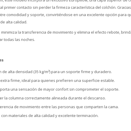
cm, este modelo incorpora un exclusivo Europillow, una capa superior de 
 primer contacto sin perder la firmeza característica del colchón. Gracia
entre comodidad y soporte, convirtiéndose en una excelente opción para q
e alta calidad.
 minimiza la transferencia de movimiento y elimina el efecto rebote, brin
r todas las noches.
es
de alta densidad (35 kg/m³) para un soporte firme y duradero.
 extra firme, ideal para quienes prefieren una superficie estable.
aporta una sensación de mayor confort sin comprometer el soporte.
r la columna correctamente alineada durante el descanso.
ferencia de movimiento entre las personas que comparten la cama.
on materiales de alta calidad y excelente terminación.