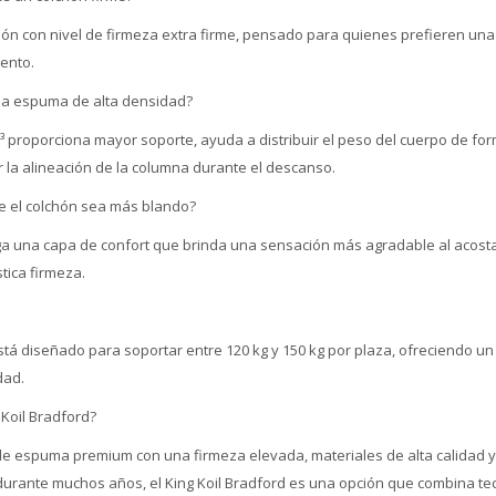
chón con nivel de firmeza extra firme, pensado para quienes prefieren una
ento.
la espuma de alta densidad?
 proporciona mayor soporte, ayuda a distribuir el peso del cuerpo de fo
 la alineación de la columna durante el descanso.
ue el colchón sea más blando?
ega una capa de confort que brinda una sensación más agradable al acosta
tica firmeza.
está diseñado para soportar entre 120 kg y 150 kg por plaza, ofreciendo u
dad.
 Koil Bradford?
de espuma premium con una firmeza elevada, materiales de alta calidad
durante muchos años, el King Koil Bradford es una opción que combina tec