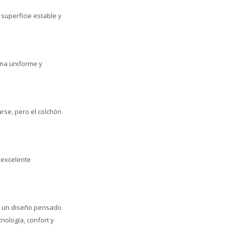
 superficie estable y
rma uniforme y
rse, pero el colchón
n excelente
 y un diseño pensado
nología, confort y