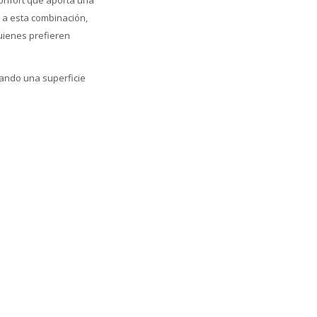
confort que aporta una
s a esta combinación,
uienes prefieren
dando una superficie