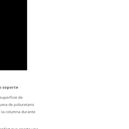
o soporte
superficie de
puma de poliuretano
e la columna durante