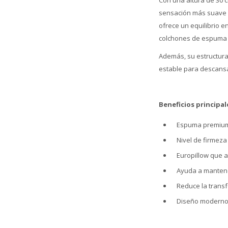
Con una altura de 30 
sensación más suave al
ofrece un equilibrio 
colchones de espuma d
Además, su estructura
estable para descansa
Beneficios principal
Espuma premium 
Nivel de firmeza
Europillow que 
Ayuda a mantene
Reduce la trans
Diseño moderno c