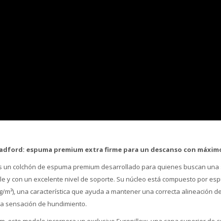
Bradford: espuma premium extra firme para un descanso con máxim
 es un colchón de espuma premium desarrollado para quienes buscan una 
le y con un excelente nivel de soporte. Su núcleo está compuesto por es
kg/m³), una característica que ayuda a mantener una correcta alineación d
la sensación de hundimiento.