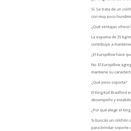
Sí. Se trata de un col
con muy poco hundimi
¿Qué ventajas ofrece 
La espuma de 35 kg/m³
contribuye a mantener
¿El Europillow hace q
No. El Europillow agr
mantiene su caracterís
¿Qué peso soporta?
El King Koil Bradford 
desempeño y estabili
¿Por qué elegir el King
Si buscás un colchón 
para brindar soporte 