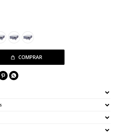
COMPRAR


s