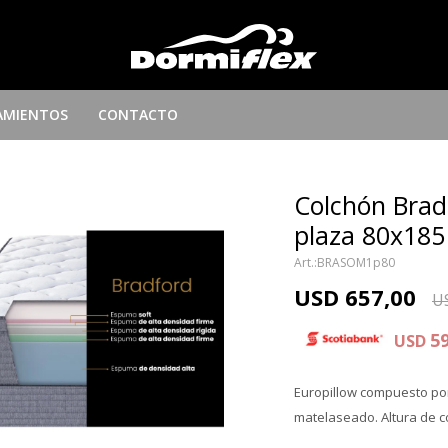
AMIENTOS
CONTACTO
Colchón Brad
plaza 80x185
BRASOM1p80
USD
657,00
U
5
USD
Europillow compuesto po
matelaseado. Altura de c