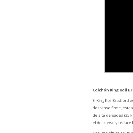
Colchón King Koil 
El King Koil Bradford
descanso firme, estab
de alta densidad (35 
el descanso y reduce 