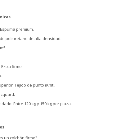
nicas
: Espuma premium.
de poliuretano de alta densidad.
m³.
 Extra firme.
w.
erior: Tejido de punto (Knit).
Jacquard.
ado: Entre 120 kg y 150 kg por plaza.
es
 es un colchón firme?