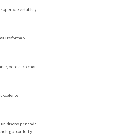
 superficie estable y
rma uniforme y
rse, pero el colchón
n excelente
 y un diseño pensado
nología, confort y