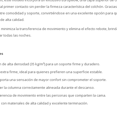
cm, este modelo incorpora un exclusivo Europillow, una capa superior de 
 primer contacto sin perder la firmeza característica del colchón. Gracia
entre comodidad y soporte, convirtiéndose en una excelente opción para q
e alta calidad.
 minimiza la transferencia de movimiento y elimina el efecto rebote, brin
r todas las noches.
es
de alta densidad (35 kg/m³) para un soporte firme y duradero.
 extra firme, ideal para quienes prefieren una superficie estable.
aporta una sensación de mayor confort sin comprometer el soporte.
r la columna correctamente alineada durante el descanso.
ferencia de movimiento entre las personas que comparten la cama.
on materiales de alta calidad y excelente terminación.