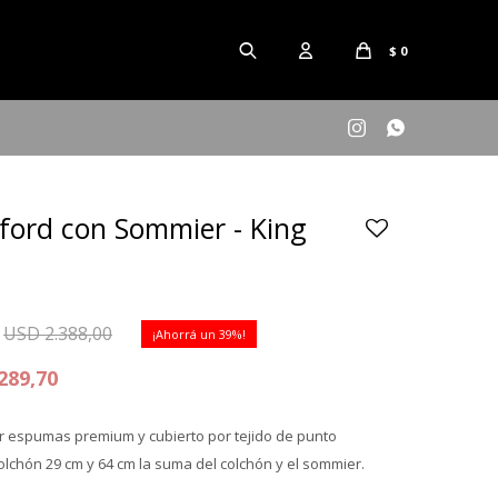
$
0


ford con Sommier - King
USD
2.388,00
39
289,70
r espumas premium y cubierto por tejido de punto
olchón 29 cm y 64 cm la suma del colchón y el sommier.