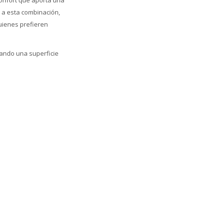
confort que aporta una
s a esta combinación,
uienes prefieren
dando una superficie