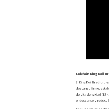
Colchón King Koil 
El King Koil Bradford
descanso firme, estab
de alta densidad (35 
el descanso y reduce 