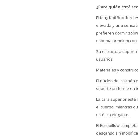
¿Para quién está r
El King Koil Bradford
elevada y una sensaci
prefieren dormir sobr
espuma premium con un
Su estructura soporta 
usuarios.
Materiales y construc
El núcleo del colchón
soporte uniforme en to
La cara superior está 
el cuerpo, mientras q
estética elegante.
El Europillow completa
descanso sin modificar