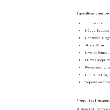
Especificaciones téc
Tipo de colchón
Núcleo: Espuma 
Densidad: 35 kg/
Altura: 30 cm.
Nivel de firmeza:
Pillow: Europillo
Revestimiento sup
Laterales: Tela 
Soporte recomend
Preguntas frecuent
¿El King Koil Bradford