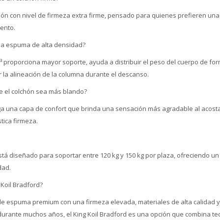
chón con nivel de firmeza extra firme, pensado para quienes prefieren una
ento.
la espuma de alta densidad?
 proporciona mayor soporte, ayuda a distribuir el peso del cuerpo de fo
 la alineación de la columna durante el descanso.
ue el colchón sea más blando?
ega una capa de confort que brinda una sensación más agradable al acosta
tica firmeza.
está diseñado para soportar entre 120 kg y 150 kg por plaza, ofreciendo u
dad.
 Koil Bradford?
de espuma premium con una firmeza elevada, materiales de alta calidad
durante muchos años, el King Koil Bradford es una opción que combina tec