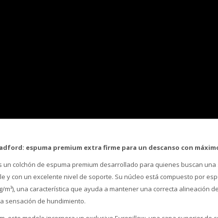
Bradford: espuma premium extra firme para un descanso con máxim
 es un colchón de espuma premium desarrollado para quienes buscan una 
le y con un excelente nivel de soporte. Su núcleo está compuesto por es
kg/m³), una característica que ayuda a mantener una correcta alineación d
la sensación de hundimiento.