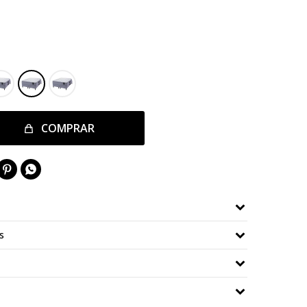
COMPRAR


s