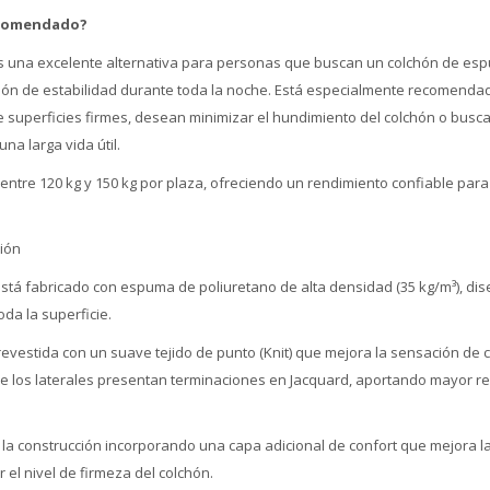
ecomendado?
 es una excelente alternativa para personas que buscan un colchón de es
ón de estabilidad durante toda la noche. Está especialmente recomenda
e superficies firmes, desean minimizar el hundimiento del colchón o bus
a larga vida útil.
entre 120 kg y 150 kg por plaza, ofreciendo un rendimiento confiable para 
ción
 está fabricado con espuma de poliuretano de alta densidad (35 kg/m³), di
da la superficie.
revestida con un suave tejido de punto (Knit) que mejora la sensación de c
ue los laterales presentan terminaciones en Jacquard, aportando mayor re
 la construcción incorporando una capa adicional de confort que mejora l
 el nivel de firmeza del colchón.