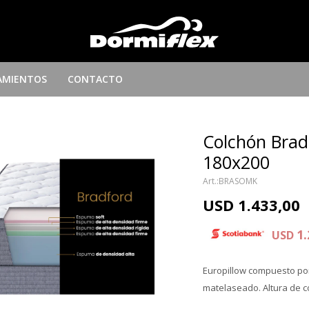
AMIENTOS
CONTACTO
Colchón Brad
180x200
BRASOMK
USD
1.433,00
1.
USD
Europillow compuesto po
matelaseado. Altura de c