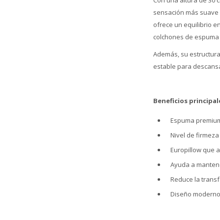
Con una altura de 30 
sensación más suave al
ofrece un equilibrio 
colchones de espuma d
Además, su estructura
estable para descansa
Beneficios principal
Espuma premium 
Nivel de firmeza
Europillow que 
Ayuda a mantene
Reduce la trans
Diseño moderno c