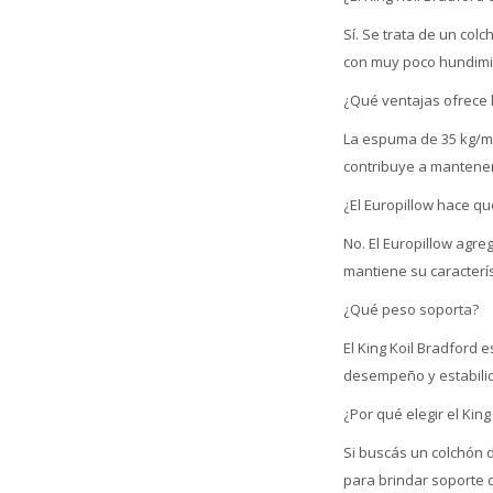
Sí. Se trata de un col
con muy poco hundimi
¿Qué ventajas ofrece 
La espuma de 35 kg/m³
contribuye a mantener
¿El Europillow hace q
No. El Europillow agr
mantiene su caracterís
¿Qué peso soporta?
El King Koil Bradford 
desempeño y estabili
¿Por qué elegir el King
Si buscás un colchón 
para brindar soporte 