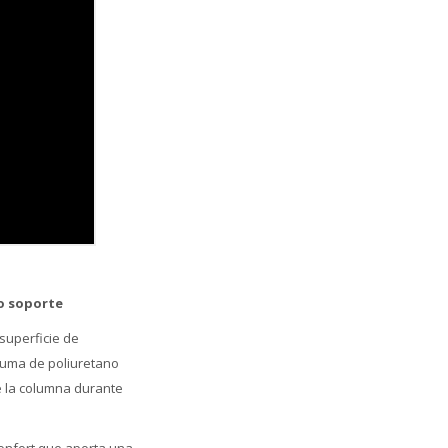
o soporte
superficie de
puma de poliuretano
e la columna durante