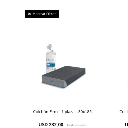
Para vos Dreamer que necesitas
Para
un descanso después de una
un
jornada de haber dado todo de
jorn
vos, descubrí el colchón Firm y
vos,
mejora tu descanso.
Colchón Firm - 1 plaza - 80x185
Colc
USD
232,00
U
USD
332,00