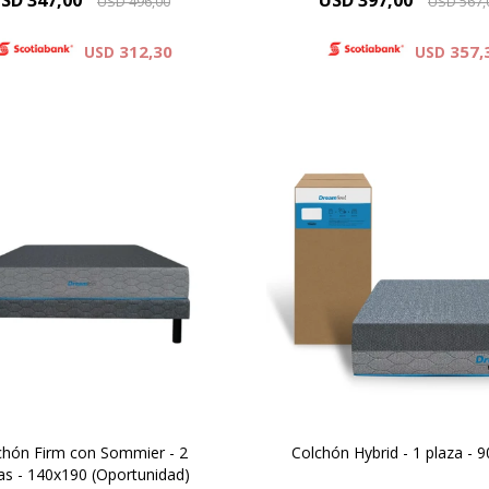
SD
347,00
USD
397,00
USD
496,00
USD
567,
312,30
357,
USD
USD
Descansa como nunca ante
 vos Dreamer que necesitas
la fusión más cool de esp
 descanso después de una
resortes.
ada de haber dado todo de
Hey, dreamer del mun
 descubrí el colchón Firm y
moderno, ¿listo para lleva
mejora tu descanso.
descanso al siguiente niv
chón Firm con Sommier - 2
Colchón Hybrid - 1 plaza - 
as - 140x190 (Oportunidad)