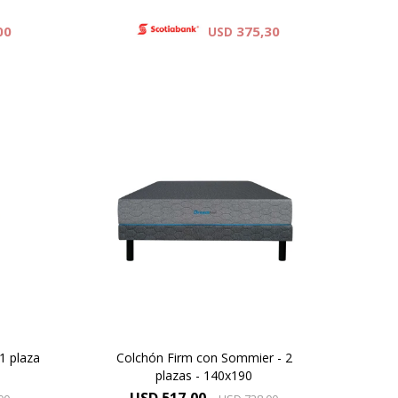
00
375,30
USD
sitas
Para vos Dreamer que necesitas
una
un descanso después de una
do de
jornada de haber dado todo de
irm y
vos, descubrí el colchón Firm y
mejora tu descanso.
1 plaza
Colchón Firm con Sommier - 2
plazas - 140x190