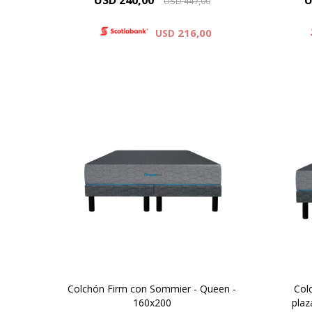
USD
240,00
U
USD
447,00
216,00
USD
Para vos Dreamer que necesitas
Para
un descanso después de una
un
jornada de haber dado todo de
jorn
vos, descubrí el colchón Firm y
vos,
mejora tu descanso.
Colchón Firm con Sommier - Queen -
Col
160x200
plaz