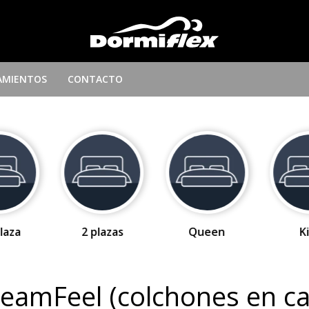
AMIENTOS
CONTACTO
laza
2 plazas
Queen
K
eamFeel (colchones en ca