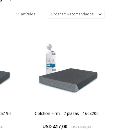
11 artículos
Recomendados
sitas
Para vos Dreamer que necesitas
una
un descanso después de una
do de
jornada de haber dado todo de
irm y
vos, descubrí el colchón Firm y
mejora tu descanso.
40x190
Colchón Firm - 2 plazas - 160x200
USD
417,00
00
USD
596,00