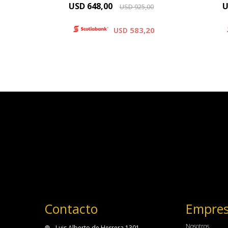
USD
648,00
U
USD
925,00
583,20
USD
Contacto
Empre
Nosotros
Luis Alberto de Herrera 1301