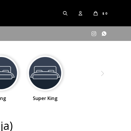
$
0


ing
Super King
ja)