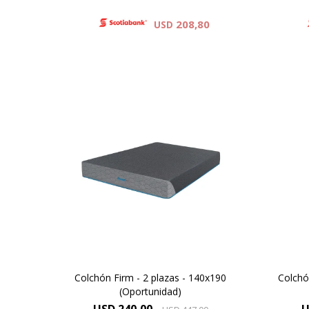
208,80
USD
Para vos Dreamer que necesitas
Para
un descanso después de una
un
jornada de haber dado todo de
jorn
vos, descubrí el colchón Firm y
vos,
mejora tu descanso.
Colchón Firm - 2 plazas - 140x190
Colchó
(Oportunidad)