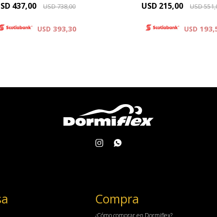
SD
437,00
USD
215,00
USD
738,00
USD
551,
393,30
193,
USD
USD


sa
Compra
¿Cómo comprar en Dormiflex?