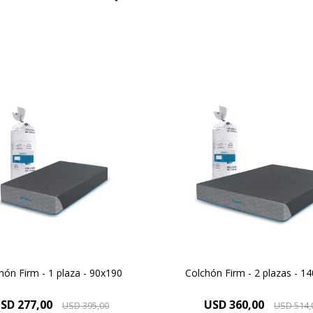
 vos Dreamer que necesitas
Para vos Dreamer que nece
 descanso después de una
un descanso después de 
ada de haber dado todo de
jornada de haber dado to
 descubrí el colchón Firm y
vos, descubrí el colchón F
mejora tu descanso.
mejora tu descanso.
hón Firm - 1 plaza - 90x190
Colchón Firm - 2 plazas - 1
SD
277,00
USD
360,00
USD
395,00
USD
514,