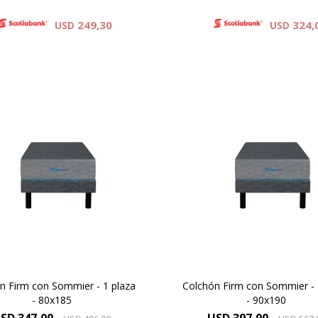
249,30
324,
USD
USD
 vos Dreamer que necesitas
Para vos Dreamer que nece
 descanso después de una
un descanso después de 
ada de haber dado todo de
jornada de haber dado to
 descubrí el colchón Firm y
vos, descubrí el colchón F
mejora tu descanso.
mejora tu descanso.
n Firm con Sommier - 1 plaza
Colchón Firm con Sommier - 
- 80x185
- 90x190