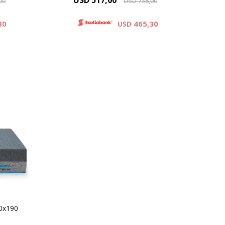
USD
517,00
00
USD
738,00
30
465,30
USD
s con
uma y
do
r tu
el?
90x190