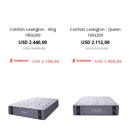
espumas soft. Altura 35 cm.
espumas soft. Altura 35 cm.
Colchón Lexington - King
Colchón Lexington - Queen
180x200
160x200
USD
2.440,00
USD
2.112,00
USD
3.485,00
USD
3.017,00
2.196,00
1.900,80
USD
USD
Compuesto por tejido de
Compuesto por tejido de
punto totalmente
punto totalmente
matelaseado con capas de
matelaseado con capas de
espumas viscoelásticas
espumas viscoelásticas
Technology combinado con
Technology combinado con
espumas soft. Altura 35 cm.
espumas soft. Altura 35 cm.