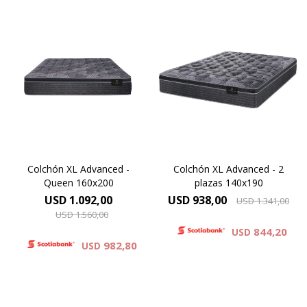
Europillow cubierto por
Europillow cubierto por
tejido de punto matelaseado.
tejido de punto matelaseado.
Resortes LFK combinados
Resortes LFK combinados
con espuma
con espuma
viscoelástica.Altura de
viscoelástica.Altura de
colchón 29 cm.
colchón 29 cm.
Colchón XL Advanced -
Colchón XL Advanced - 2
Queen 160x200
plazas 140x190
USD
1.092,00
USD
938,00
USD
1.341,00
USD
1.560,00
844,20
USD
982,80
USD