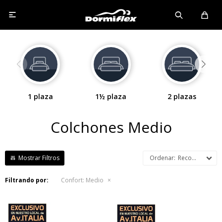

1 plaza
1½ plaza
2 plazas
Q
Colchones Medio
Recomendados
Filtrando por:
Confort:
Medio
El Colchón Lazio está
El Colchón Lazio está