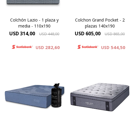
una respuesta equilibrada
Colchón Lazio - 1 plaza y
Colchon Grand Pocket - 2
media - 110x190
plazas 140x190
USD
314,00
USD
605,00
USD
448,00
USD
865,00
282,60
544,50
USD
USD
Un colchón de resortes
El modelo Virginia el
Pocket premium que llega
producto de mayor altura de
compactado en bolsa y entra
la línea Reserve Luxury de
donde otros no entran.Lo
King Koil. Desde el primer
movés sin esfuerzo. Lo abrís.
contacto su excepcional
Se expande. Y aparece un
tejido de punto ofrece un
verdadero King Koil de 30 cm
elevado toque de suavidad.
de altura.