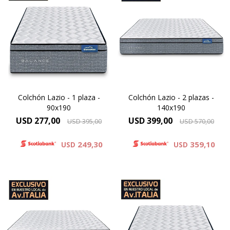
diseñado para ofrecer un
diseñado para ofrecer un
equilibrio entre soporte y
equilibrio entre soporte y
comodidad, combinando un
comodidad, combinando un
sistema clásico de resortes
sistema clásico de resortes
con capas de espumas de
con capas de espumas de
alta densidad. Esta
alta densidad. Esta
construcción permite brindar
construcción permite brindar
una superficie confortable y
una superficie confortable y
una respuesta equilibrada
una respuesta equilibrada
Colchón Lazio - 1 plaza -
Colchón Lazio - 2 plazas -
90x190
140x190
USD
277,00
USD
399,00
USD
395,00
USD
570,00
249,30
359,10
USD
USD
El Colchón Lazio está
El Colchón Lazio está
diseñado para ofrecer un
diseñado para ofrecer un
equilibrio entre soporte y
equilibrio entre soporte y
comodidad, combinando un
comodidad, combinando un
sistema clásico de resortes
sistema clásico de resortes