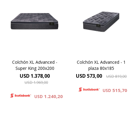
Europillow cubierto por
Europillow cubierto por
tejido de punto matelaseado.
tejido de punto matelaseado.
Resortes LFK combinados
Resortes LFK combinados
con espuma
con espuma
viscoelástica.Altura de
viscoelástica.Altura de
colchón 29 cm.
colchón 29 cm.
Colchón XL Advanced -
Colchón XL Advanced - 1
Super King 200x200
plaza 80x185
USD
1.378,00
USD
573,00
USD
819,00
USD
1.969,00
515,70
USD
1.240,20
USD
Europillow cubierto por
Europillow cubierto por