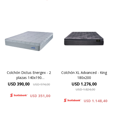
Espuma VISCOELASTICO
ENERGEX – Termoregulable
Europillow cubierto por
Exclusiva FUNDA
tejido de punto matelaseado.
DESMONTABLE
Resortes LFK combinados
con espuma
Alta densidad 33 Kg.
viscoelástica.Altura de
colchón 29 cm.
Altura 26 cms.
Garantía 5 años
Colchón Dictus Energex - 2
Colchón XL Advanced - King
plazas 140x190
180x200
(Oportunidad)
USD
390,00
USD
1.276,00
USD
974,00
USD
1.824,00
351,00
USD
1.148,40
USD