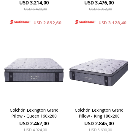
USD
3.214,00
USD
3.476,00
USD
6.428,00
USD
6.952,00
2.892,60
3.128,40
USD
USD
El colchón Lexington Grand
El colchón Lexington Grand
Pillow, redefine el descanso.
Pillow, redefine el descanso.
Su tejido de punto
Su tejido de punto
proporciona una suavidad
proporciona una suavidad
inigualable, y su innovador
inigualable, y su innovador
pillow top, conformado por
pillow top, conformado por
espuma viscoelástica, ofrece
espuma viscoelástica, ofrece
un experiencia superior de
un experiencia superior de
confort. 37 cm de altura.
confort. 37 cm de altura.
Colchón Lexington Grand
Colchón Lexington Grand
Pillow - Queen 160x200
Pillow - King 180x200
USD
2.462,00
USD
2.845,00
USD
4.924,00
USD
5.690,00