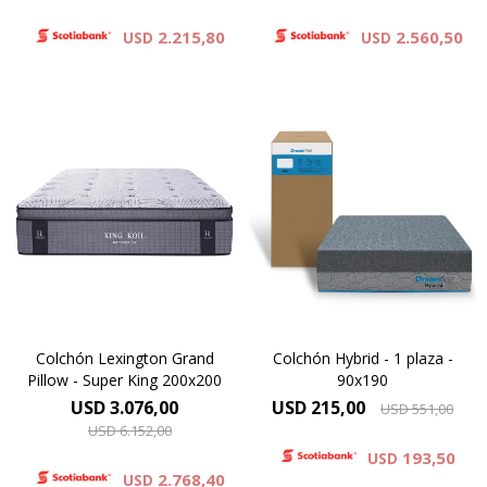
2.215,80
2.560,50
USD
USD
El colchón Lexington Grand
Pillow, redefine el descanso.
Descansa como nunca antes
Su tejido de punto
con la fusión más cool de
proporciona una suavidad
espuma y resortes.
inigualable, y su innovador
Hey, dreamer del mundo
pillow top, conformado por
moderno, ¿listo para llevar tu
espuma viscoelástica, ofrece
descanso al siguiente nivel?
un experiencia superior de
confort. 37 cm de altura.
Colchón Lexington Grand
Colchón Hybrid - 1 plaza -
Pillow - Super King 200x200
90x190
USD
3.076,00
USD
215,00
USD
551,00
USD
6.152,00
193,50
USD
2.768,40
USD