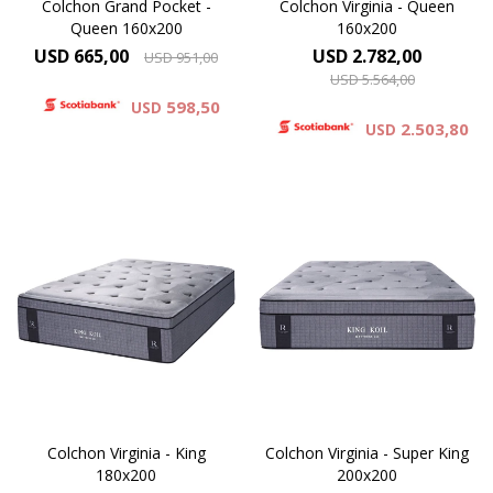
Colchon Grand Pocket -
Colchon Virginia - Queen
Queen 160x200
160x200
USD
665,00
USD
2.782,00
USD
951,00
USD
5.564,00
598,50
USD
2.503,80
USD
El modelo Virginia el
El modelo Virginia el
producto de mayor altura de
producto de mayor altura de
la línea Reserve Luxury de
la línea Reserve Luxury de
King Koil. Desde el primer
King Koil. Desde el primer
contacto su excepcional
contacto su excepcional
tejido de punto ofrece un
tejido de punto ofrece un
elevado toque de suavidad.
elevado toque de suavidad.
Colchon Virginia - King
Colchon Virginia - Super King
180x200
200x200