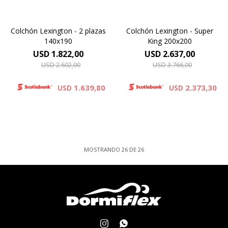
Colchón Lexington - 2 plazas
Colchón Lexington - Super
140x190
King 200x200
USD
1.822,00
USD
2.637,00
USD
2.602,00
USD
3.766,00
1.639,80
2.373,30
USD
USD
MOSTRANDO
26
DE
26

