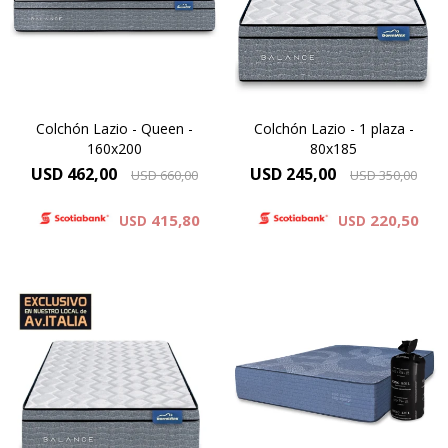
con capas de espumas de
con capas de espumas de
alta densidad. Esta
alta densidad. Esta
construcción permite brindar
construcción permite brindar
una superficie confortable y
una superficie confortable y
una respuesta equilibrada
una respuesta equilibrada
Colchón Lazio - Queen -
Colchón Lazio - 1 plaza -
160x200
80x185
USD
462,00
USD
245,00
USD
660,00
USD
350,00
415,80
220,50
USD
USD
El Colchón Lazio está
diseñado para ofrecer un
Un colchón de resortes
equilibrio entre soporte y
Pocket premium que llega
comodidad, combinando un
compactado en bolsa y entra
sistema clásico de resortes
donde otros no entran.Lo
con capas de espumas de
movés sin esfuerzo. Lo abrís.
alta densidad. Esta
Se expande. Y aparece un
construcción permite brindar
verdadero King Koil de 30 cm
una superficie confortable y
de altura.