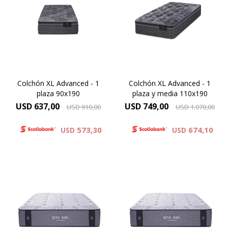
tejido de punto matelaseado.
tejido de punto matelaseado.
Resortes LFK combinados
Resortes LFK combinados
con espuma
con espuma
viscoelástica.Altura de
viscoelástica.Altura de
colchón 29 cm.
colchón 29 cm.
Colchón XL Advanced - 1
Colchón XL Advanced - 1
plaza 90x190
plaza y media 110x190
USD
637,00
USD
749,00
USD
910,00
USD
1.070,00
573,30
674,10
USD
USD
Compuesto por tejido de
Compuesto por tejido de
punto totalmente
punto totalmente
matelaseado con capas de
matelaseado con capas de
espumas viscoelásticas
espumas viscoelásticas
Technology combinado con
Technology combinado con