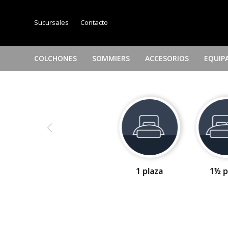
Sucursales
Contacto
COLCHONES
SOMMIERS
ACCESORIOS
EQUIP
1 plaza
1½ p