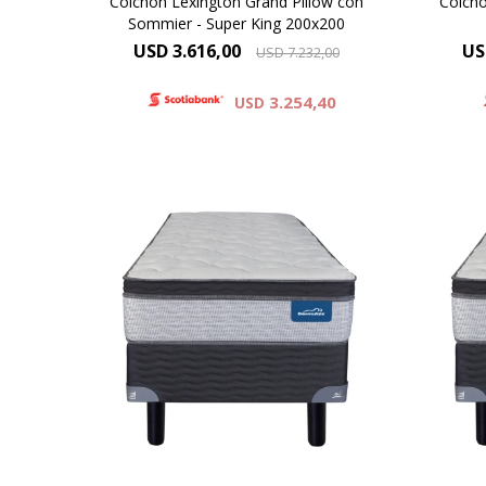
Colchón Lexington Grand Pillow con
Colchó
Sommier - Super King 200x200
USD
3.616,00
US
USD
7.232,00
3.254,40
USD
El Dormiflex Decire combina un
El D
sistema de Resortes Pocket
si
independientes con espumas de
inde
calidad premium para ofrecer un
cali
descanso confortable, estable y
desc
con un excelente nivel de
c
adaptación. Su diseño está
ad
pensado para brindar un soporte
pens
preciso .