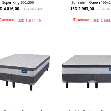
Super King 200x200
Sommier - Queen 160x2
D
4.016,00
USD
2.963,00
USD
8.032,00
USD
5.92
3.614,40
2.666
USD
USD
ormiflex Decire combina un
El Dormiflex Decire combi
stema de Resortes Pocket
sistema de Resortes Poc
pendientes con espumas de
independientes con espum
dad premium para ofrecer un
calidad premium para ofrec
anso confortable, estable y
descanso confortable, esta
on un excelente nivel de
con un excelente nivel 
aptación. Su diseño está
adaptación. Su diseño e
ado para brindar un soporte
pensado para brindar un so
preciso .
preciso .