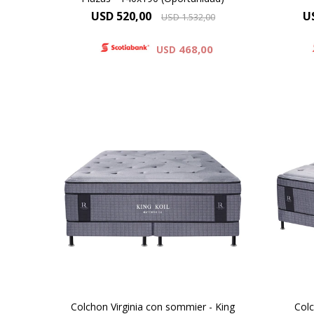
USD
520,00
U
USD
1.532,00
468,00
USD
El colchón Virginia es el modelo
El c
de mayor altura y , redefine el
de 
descanso. Su tejido de punto
des
proporciona una suavidad
p
inigualable, y su innovador pillow
inigu
top, conformado por espuma
top
viscoelástica , ofrece un
experiencia superior de confort.
expe
40 cm de altura
Colchon Virginia con sommier - King
Colc