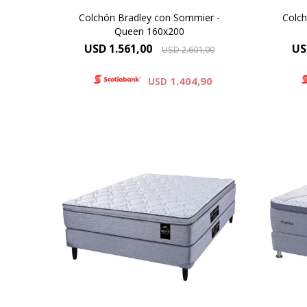
Colchón Bradley con Sommier -
Colch
Queen 160x200
USD
1.561,00
US
USD
2.601,00
1.404,90
USD
Resortes individuales Pocket se
Pill
combinan con la espuma
punto
sustentable Eco Zoned. Comfort
de 
Grid. Hard Foam®. Altura de
colc
colchón 28 cm y 63 cm la suma
d
del colchón y el sommier.