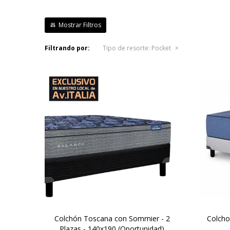
Filtrando por:
Tipo de resorte:
Pocket
Mayor firmeza y duración. Altura
Un 
de colchón 24 cm y 59cm la suma
prem
del colchón y el sommier.
en b
Europillow con capas extras de
entra
relleno en la parte superior del
abrí
colchón y tejido Jackard que
verd
aporta una suavidad adicional en
la superficie.
Colchón Toscana con Sommier - 2
Colcho
Plazas - 140x190 (Oportunidad)