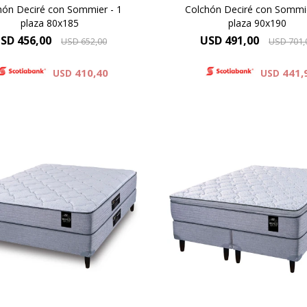
hón Deciré con Sommier - 1
Colchón Deciré con Sommie
plaza 80x185
plaza 90x190
SD
456,00
USD
491,00
USD
652,00
USD
701,
410,40
441,
USD
USD
rtes individuales Pocket se
Resortes individuales Pock
binan con espumas de alta
combinan con la espu
idad y una capa de espuma
sustentable Eco Zoned. Co
stentable Eco Zoned. Hard
Grid. Hard Foam®. Altura
®. Comfort Grid.Altura de
colchón 28 cm y 63 cm la
hón 25 cm y 62 cm la suma
del colchón y el sommie
el colchón y el sommier.