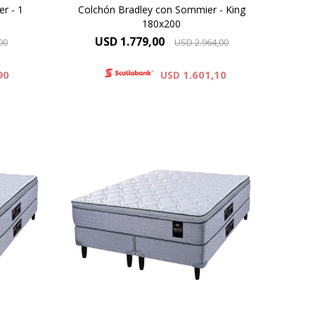
r - 1
Colchón Bradley con Sommier - King
180x200
USD
1.779,00
00
USD
2.964,00
90
1.601,10
USD
et se
Resortes individuales Pocket se
ma
combinan con la espuma
mfort
sustentable Eco Zoned. Comfort
 de
Grid. Hard Foam®. Altura de
 suma
colchón 28 cm y 63 cm la suma
r.
del colchón y el sommier.