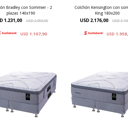
ón Bradley con Sommier - 2
Colchón Kensington con som
plazas 140x190
King 180x200
D
1.231,00
USD
2.176,00
USD
2.050,00
USD
3.10
1.107,90
1.958
USD
USD
ow top cubierto por tejido de
Pillow top cubierto por teji
 de alto gramaje, con capas
punto de alto gramaje, con
espuma premium. Altura de
de espuma premium. Altur
hón 35 cm y 72 cm la suma
colchón 35 cm y 72 cm la
el colchón y el sommier.
del colchón y el sommie