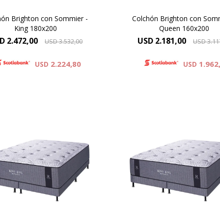
hón Brighton con Sommier -
Colchón Brighton con Somm
King 180x200
Queen 160x200
D
2.472,00
USD
2.181,00
USD
3.532,00
USD
3.11
2.224,80
1.962
USD
USD
pillow compuesto por tejido
Europillow compuesto por t
de punto totalmente
de punto totalmente
telaseado con capas de
matelaseado con capas
espumas viscoelásticas
espumas viscoelástica
Reaction® Technology
Reaction® Technolog
binado con espumas soft.
combinado con espumas s
ra de colchón 37 cm y 74 cm
Altura de colchón 37 cm y 
ma del colchón y el sommier.
la suma del colchón y el so