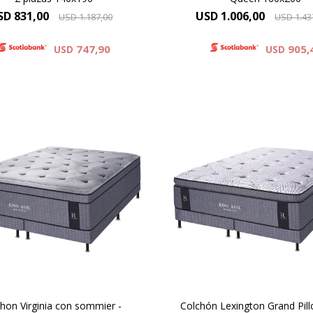
SD
831,00
USD
1.006,00
USD
1.187,00
USD
1.43
747,90
905,
USD
USD
olchón Virginia es el modelo
El colchón Lexington Gr
mayor altura y , redefine el
Pillow, redefine el descans
canso. Su tejido de punto
tejido de punto proporcion
roporciona una suavidad
suavidad inigualable, y 
alable, y su innovador pillow
innovador pillow top, conf
, conformado por espuma
por espuma viscoelástica, 
viscoelástica , ofrece un
un experiencia superior 
riencia superior de confort.
confort. 37 cm de altur
40 cm de altura
hon Virginia con sommier -
Colchón Lexington Grand Pil