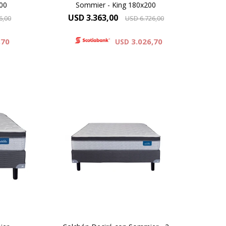
00
Sommier - King 180x200
USD
3.363,00
6,00
USD
6.726,00
,70
3.026,70
USD
na un
El Dormiflex Decire combina un
ket
sistema de Resortes Pocket
as de
independientes con espumas de
er un
calidad premium para ofrecer un
ble y
descanso confortable, estable y
de
con un excelente nivel de
stá
adaptación. Su diseño está
porte
pensado para brindar un soporte
preciso .