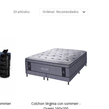
33 artículos
Recomendados
El colchón Virginia es el modelo
cket
de mayor altura y , redefine el
ctado
descanso. Su tejido de punto
os no
proporciona una suavidad
zo. Lo
inigualable, y su innovador pillow
ce un
top, conformado por espuma
cm de
viscoelástica , ofrece un
experiencia superior de confort.
40 cm de altura
sommier
Colchon Virginia con sommier -
Queen 160x200