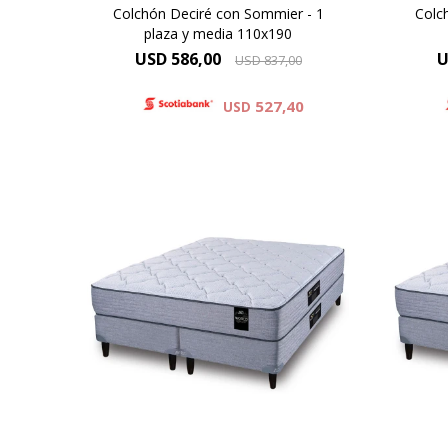
Colchón Deciré con Sommier - 1
Colc
plaza y media 110x190
USD
586,00
U
USD
837,00
527,40
USD
Resortes individuales Pocket se
Reso
combinan con espumas de alta
com
densidad y una capa de espuma
dens
sustentable Eco Zoned. Hard
su
Foam®. Comfort Grid.Altura de
Foam
colchón 25 cm y 62 cm la suma
colc
del colchón y el sommier.
d