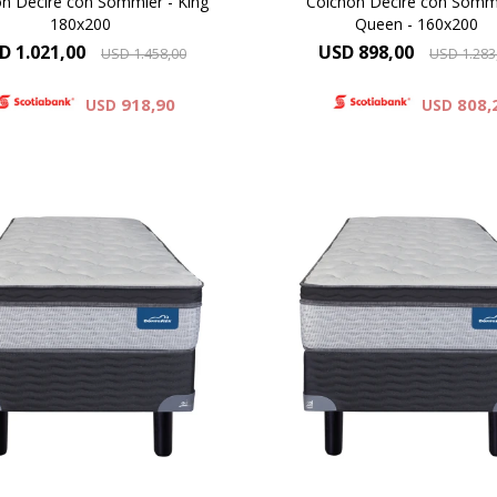
n Deciré con Sommier - King
Colchón Deciré con Sommi
180x200
Queen - 160x200
D
1.021,00
USD
898,00
USD
1.458,00
USD
1.283
918,90
808,
USD
USD
ormiflex Decire combina un
El Dormiflex Decire combi
stema de Resortes Pocket
sistema de Resortes Poc
pendientes con espumas de
independientes con espum
dad premium para ofrecer un
calidad premium para ofrec
anso confortable, estable y
descanso confortable, esta
on un excelente nivel de
con un excelente nivel 
aptación. Su diseño está
adaptación. Su diseño e
ado para brindar un soporte
pensado para brindar un so
preciso .
preciso .