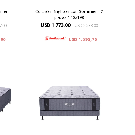
ier -
Colchón Brighton con Sommier - 2
plazas 140x190
USD
1.773,00
7,00
USD
2.533,00
,90
1.595,70
USD
ejido
Europillow compuesto por tejido
de punto totalmente
 de
matelaseado con capas de
s
espumas viscoelásticas
y
Reaction® Technology
oft.
combinado con espumas soft.
74 cm
Altura de colchón 37 cm y 74 cm
mmier.
la suma del colchón y el sommier.