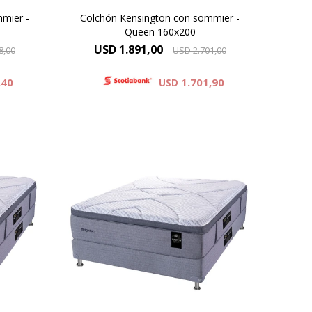
mier -
Colchón Kensington con sommier -
Queen 160x200
USD
1.891,00
8,00
USD
2.701,00
,40
1.701,90
USD
do de
Pillow top cubierto por tejido de
 capas
punto de alto gramaje, con capas
a de
de espuma premium. Altura de
 suma
colchón 35 cm y 72 cm la suma
r.
del colchón y el sommier.