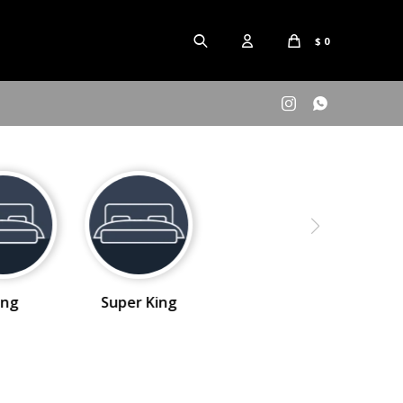
$
0


ing
Super King