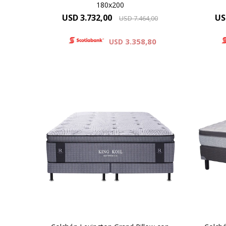
180x200
USD
3.732,00
US
USD
7.464,00
3.358,80
USD
El D
El colchón Lexington Grand
si
Pillow, redefine el descanso. Su
inde
tejido de punto proporciona una
cali
suavidad inigualable, y su
desc
innovador pillow top, conformado
c
por espuma viscoelástica, ofrece
ad
un experiencia superior de
pens
confort. 37 cm de altura.