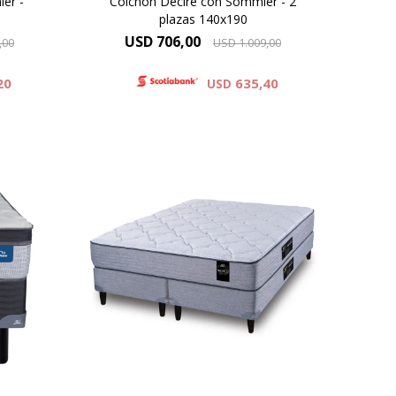
er -
Colchón Deciré con Sommier - 2
plazas 140x190
USD
706,00
,00
USD
1.009,00
20
635,40
USD
na un
ket
Resortes individuales Pocket se
as de
combinan con espumas de alta
er un
densidad y una capa de espuma
ble y
sustentable Eco Zoned. Hard
de
Foam®. Comfort Grid.Altura de
stá
colchón 25 cm y 62 cm la suma
porte
del colchón y el sommier.