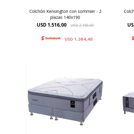
Colchón Kensington con sommier - 2
Colc
plazas 140x190
USD
1.516,00
US
USD
2.165,00
1.364,40
USD
Euro
Pillow top cubierto por tejido de
ma
punto de alto gramaje, con capas
de espuma premium. Altura de
colchón 35 cm y 72 cm la suma
com
del colchón y el sommier.
Altu
la su