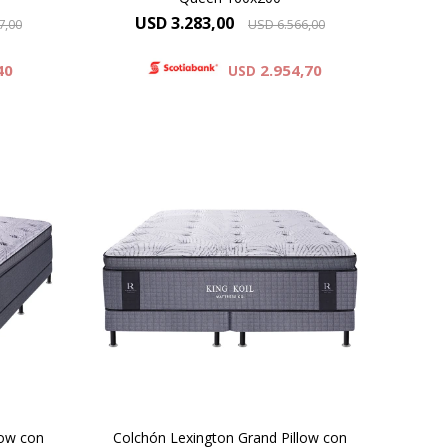
USD
3.283,00
7,00
USD
6.566,00
40
2.954,70
USD
and
El colchón Lexington Grand
o. Su
Pillow, redefine el descanso. Su
a una
tejido de punto proporciona una
su
suavidad inigualable, y su
ormado
innovador pillow top, conformado
ofrece
por espuma viscoelástica, ofrece
de
un experiencia superior de
a.
confort. 37 cm de altura.
low con
Colchón Lexington Grand Pillow con