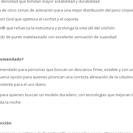
 densidad que brindan mayor estabilidad y durabilidad.
e cinco zonas de activación para una mejor distribución del peso corpor
rt Grid que optimiza el confort y el soporte.
 que refuerza la estructura y prolonga la vida útil del colchón.
ejido de punto matelaseado con excelente sensación de suavidad.
ecomendado?
omendado para personas que buscan un descanso firme, estable y con un
uena opción para quienes priorizan una correcta alineación de la column
istente para el uso diario.
 para quienes buscan un modelo duradero, con tecnologías que mejoran la
oda la noche.
ucción