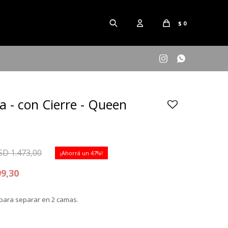
$
0


a - con Cierre - Queen
SD
1.473,00
47
99,30
 para separar en 2 camas.