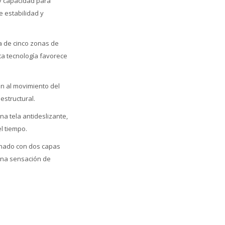
 y capacidad para
e estabilidad y
a de cinco zonas de
sta tecnología favorece
ón al movimiento del
estructural.
a tela antideslizante,
l tiempo.
inado con dos capas
una sensación de