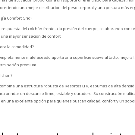
voreciendo una mejor distribución del peso corporal y una postura más e
ogía Comfort Grid?
a respuesta del colchón frente a la presión del cuerpo, colaborando con u
y una mayor sensación de confort.
ejora la comodidad?
o completamente matelaseado aporta una superficie suave al tacto, mejora 
terminación premium.
olchón?
l combina una estructura robusta de Resortes LFK, espumas de alta densid
a brindar un descanso firme, estable y duradero. Su construcción multic
 en una excelente opción para quienes buscan calidad, confort y un sopo