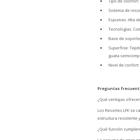
Tipo de colchón:
Sistema de resort
Espumas: Alta de
Tecnologías: Co
Base de soporte:
Superficie: Tej
guata semicomp
Nivel de confort
Preguntas frecuent
¿Qué ventajas ofrecen
Los Resortes LFK se ca
estructura resistente 
¿Qué función cumplen 
La espuma de cinco zo