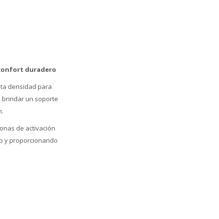
 confort duradero
alta densidad para
a brindar un soporte
n.
onas de activación
po y proporcionando