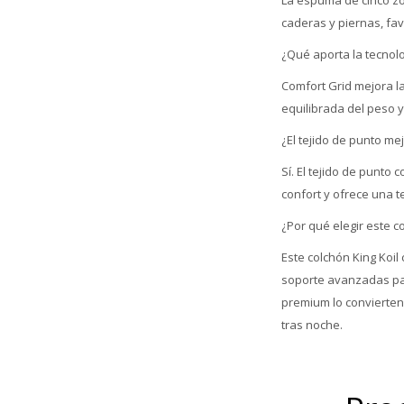
caderas y piernas, fa
¿Qué aporta la tecnol
Comfort Grid mejora l
equilibrada del peso 
¿El tejido de punto m
Sí. El tejido de punt
confort y ofrece una 
¿Por qué elegir este c
Este colchón King Koi
soporte avanzadas par
premium lo convierten
tras noche.