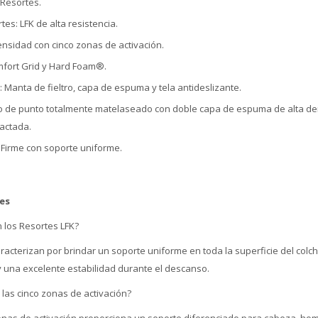
 Resortes.
es: LFK de alta resistencia.
nsidad con cinco zonas de activación.
mfort Grid y Hard Foam®.
 Manta de fieltro, capa de espuma y tela antideslizante.
ido de punto totalmente matelaseado con doble capa de espuma de alta d
actada.
: Firme con soporte uniforme.
es
 los Resortes LFK?
racterizan por brindar un soporte uniforme en toda la superficie del colc
y una excelente estabilidad durante el descanso.
las cinco zonas de activación?
nas de activación proporciona un soporte diferenciado para cabeza, hom