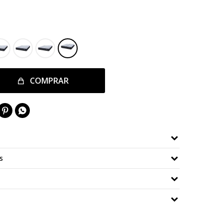
COMPRAR


s