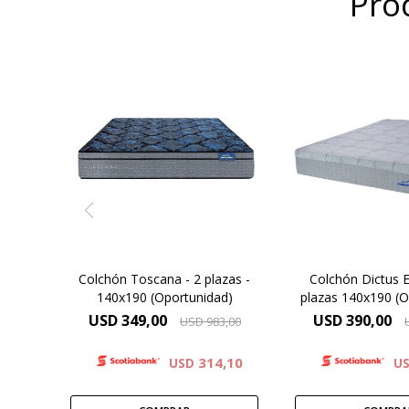
Pro
Espuma VISCO
Mayor firmeza y duración.
ENERGEX – Term
Altura de colchón 24cm.
Europillow con capas extras
Exclusiva 
de relleno en la parte
DESMONT
superior del colchón y tejido
Jackard que aporta una
Alta densidad
suavidad adicional en la
superficie.
Altura 26 
Garantía 5
Colchón Toscana - 2 plazas -
Colchón Dictus E
140x190 (Oportunidad)
plazas 140x190 (O
USD
349,00
USD
390,00
USD
983,00
314,10
USD
U