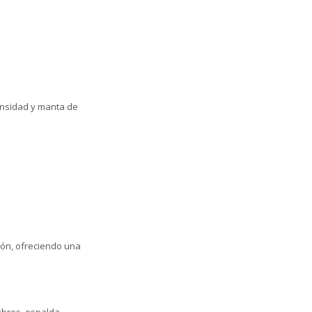
ensidad y manta de
hón, ofreciendo una
bros, espalda,