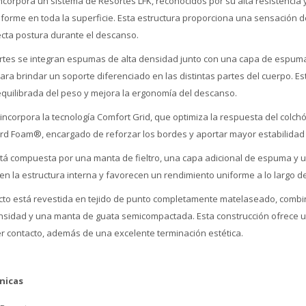
incorpora un sistema de Resortes LFK, reconocidos por su alta resistencia
forme en toda la superficie. Esta estructura proporciona una sensación d
ecta postura durante el descanso.
rtes se integran espumas de alta densidad junto con una capa de espum
ara brindar un soporte diferenciado en las distintas partes del cuerpo. E
equilibrada del peso y mejora la ergonomía del descanso.
incorpora la tecnología Comfort Grid, que optimiza la respuesta del colch
rd Foam®, encargado de reforzar los bordes y aportar mayor estabilidad 
tá compuesta por una manta de fieltro, una capa adicional de espuma y un
n la estructura interna y favorecen un rendimiento uniforme a lo largo de
acto está revestida en tejido de punto completamente matelaseado, comb
nsidad y una manta de guata semicompactada. Esta construcción ofrece 
er contacto, además de una excelente terminación estética.
nicas