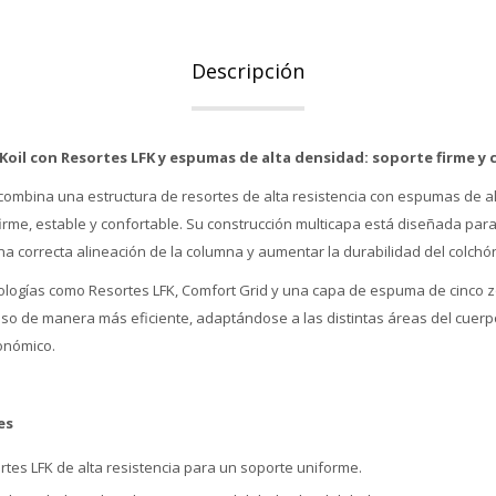
Descripción
 Koil con Resortes LFK y espumas de alta densidad: soporte firme y
l combina una estructura de resortes de alta resistencia con espumas de 
irme, estable y confortable. Su construcción multicapa está diseñada par
a correcta alineación de la columna y aumentar la durabilidad del colchó
nologías como Resortes LFK, Comfort Grid y una capa de espuma de cinco z
 peso de manera más eficiente, adaptándose a las distintas áreas del cuer
onómico.
es
tes LFK de alta resistencia para un soporte uniforme.