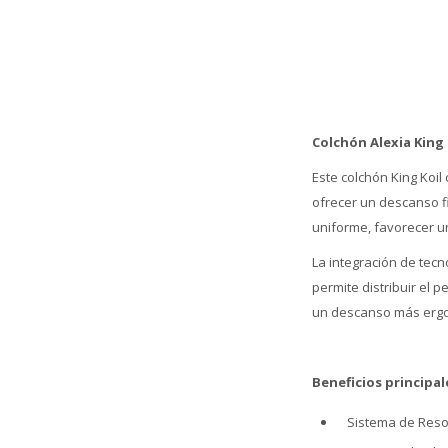
Colchón Alexia King
Este colchón King Koi
ofrecer un descanso f
uniforme, favorecer un
La integración de tec
permite distribuir el
un descanso más erg
Beneficios principal
Sistema de Resor