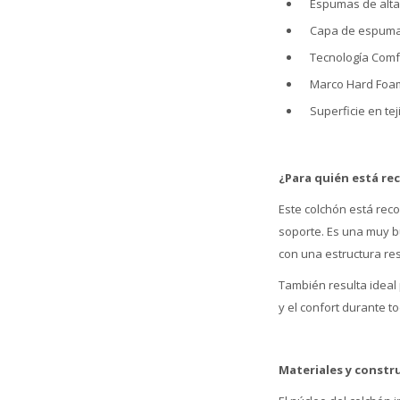
Espumas de alta
Capa de espuma d
Tecnología Comfo
Marco Hard Foam®
Superficie en t
¿Para quién está r
Este colchón está rec
soporte. Es una muy b
con una estructura res
También resulta ideal
y el confort durante t
Materiales y constr