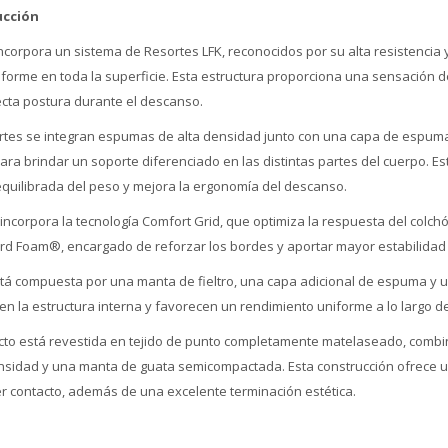
ucción
incorpora un sistema de Resortes LFK, reconocidos por su alta resistencia
forme en toda la superficie. Esta estructura proporciona una sensación d
ecta postura durante el descanso.
rtes se integran espumas de alta densidad junto con una capa de espum
ara brindar un soporte diferenciado en las distintas partes del cuerpo. E
equilibrada del peso y mejora la ergonomía del descanso.
incorpora la tecnología Comfort Grid, que optimiza la respuesta del colch
rd Foam®, encargado de reforzar los bordes y aportar mayor estabilidad 
tá compuesta por una manta de fieltro, una capa adicional de espuma y un
n la estructura interna y favorecen un rendimiento uniforme a lo largo de
acto está revestida en tejido de punto completamente matelaseado, comb
nsidad y una manta de guata semicompactada. Esta construcción ofrece 
er contacto, además de una excelente terminación estética.