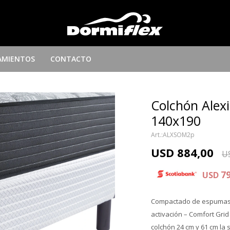
AMIENTOS
CONTACTO
Colchón Alexi
140x190
ALXSOM2p
USD
884,00
U
7
USD
Compactado de espumas 
activación – Comfort Grid
colchón 24 cm y 61 cm la 