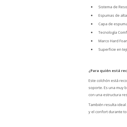
Sistema de Resor
Espumas de alta
Capa de espuma d
Tecnología Comfo
Marco Hard Foam®
Superficie en t
¿Para quién está r
Este colchón está rec
soporte. Es una muy b
con una estructura res
También resulta ideal
y el confort durante t