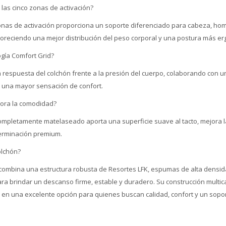
las cinco zonas de activación?
nas de activación proporciona un soporte diferenciado para cabeza, hom
voreciendo una mejor distribución del peso corporal y una postura más e
ogía Comfort Grid?
a respuesta del colchón frente a la presión del cuerpo, colaborando con u
y una mayor sensación de confort.
ejora la comodidad?
o completamente matelaseado aporta una superficie suave al tacto, mejora 
terminación premium.
olchón?
l combina una estructura robusta de Resortes LFK, espumas de alta densid
a brindar un descanso firme, estable y duradero. Su construcción multic
 en una excelente opción para quienes buscan calidad, confort y un sopo