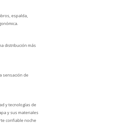
bros, espalda,
rgonómica.
na distribución más
la sensación de
ad y tecnologías de
apa y sus materiales
rte confiable noche