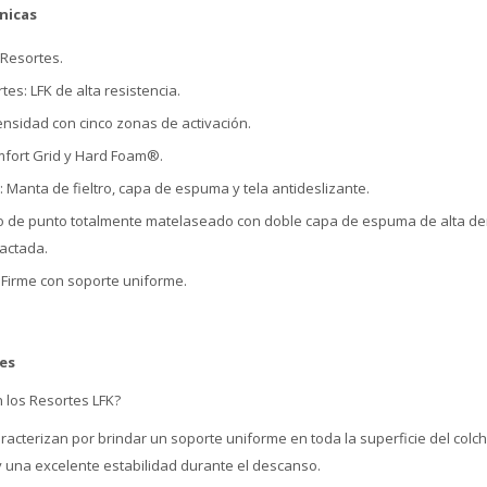
nicas
 Resortes.
es: LFK de alta resistencia.
nsidad con cinco zonas de activación.
mfort Grid y Hard Foam®.
 Manta de fieltro, capa de espuma y tela antideslizante.
ido de punto totalmente matelaseado con doble capa de espuma de alta d
actada.
: Firme con soporte uniforme.
es
 los Resortes LFK?
racterizan por brindar un soporte uniforme en toda la superficie del colc
y una excelente estabilidad durante el descanso.