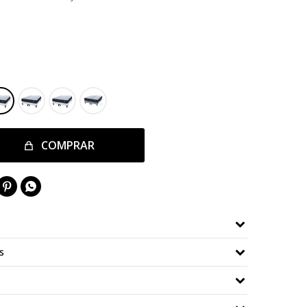
COMPRAR


s