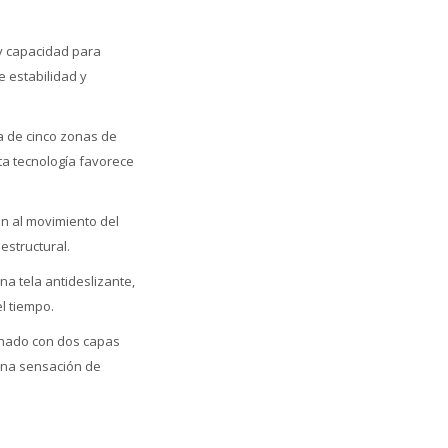
 y capacidad para
e estabilidad y
a de cinco zonas de
sta tecnología favorece
ón al movimiento del
estructural.
a tela antideslizante,
l tiempo.
inado con dos capas
una sensación de