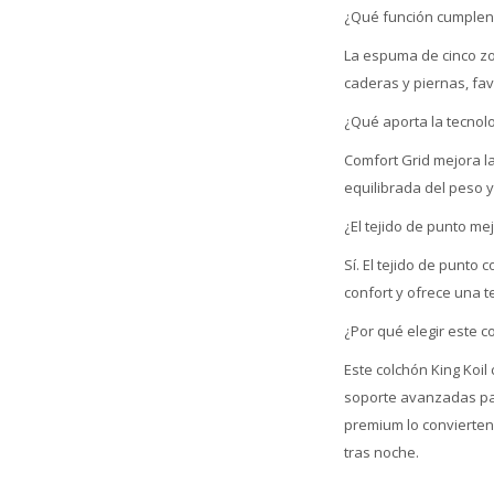
¿Qué función cumplen 
La espuma de cinco zo
caderas y piernas, fa
¿Qué aporta la tecnol
Comfort Grid mejora l
equilibrada del peso 
¿El tejido de punto m
Sí. El tejido de punt
confort y ofrece una 
¿Por qué elegir este c
Este colchón King Koi
soporte avanzadas par
premium lo convierten
tras noche.