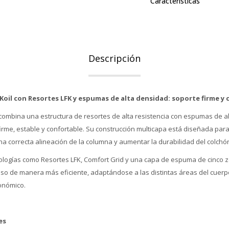
Características
Descripción
 Koil con Resortes LFK y espumas de alta densidad: soporte firme y
l combina una estructura de resortes de alta resistencia con espumas de 
irme, estable y confortable. Su construcción multicapa está diseñada par
a correcta alineación de la columna y aumentar la durabilidad del colchó
nologías como Resortes LFK, Comfort Grid y una capa de espuma de cinco z
 peso de manera más eficiente, adaptándose a las distintas áreas del cuer
onómico.
es