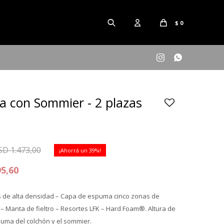
$
0


a con Sommier - 2 plazas
SD
1.473,00
39
95,60
de alta densidad – Capa de espuma cinco zonas de
 – Manta de fieltro – Resortes LFK – Hard Foam®. Altura de
suma del colchón y el sommier.