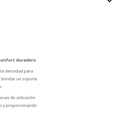
 confort duradero
alta densidad para
a brindar un soporte
n.
onas de activación
po y proporcionando