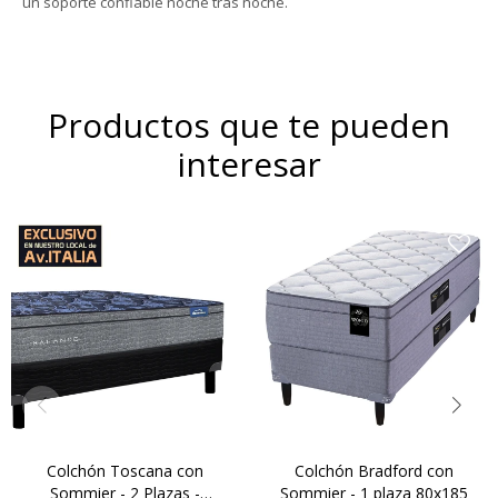
un soporte confiable noche tras noche.
Productos que te pueden
interesar
Mayor firmeza y duración.
Altura de colchón 24 cm y
Europillow compuesto por
59cm la suma del colchón y
espumas premium y
el sommier.
cubierto por tejido de punto
Europillow con capas extras
matelaseado. Altura de
de relleno en la parte
colchón 29 cm y 64 cm la
superior del colchón y tejido
suma del colchón y el
Jackard que aporta una
sommier.
suavidad adicional en la
superficie.
Colchón Toscana con
Colchón Bradford con
Sommier - 2 Plazas -
Sommier - 1 plaza 80x185