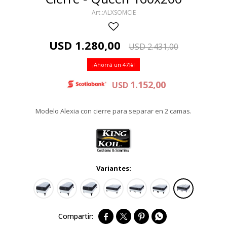
ALXSOMCIE
USD
1.280,00
USD
2.431,00
47
1.152,00
USD
Modelo Alexia con cierre para separar en 2 camas.
Variantes:



