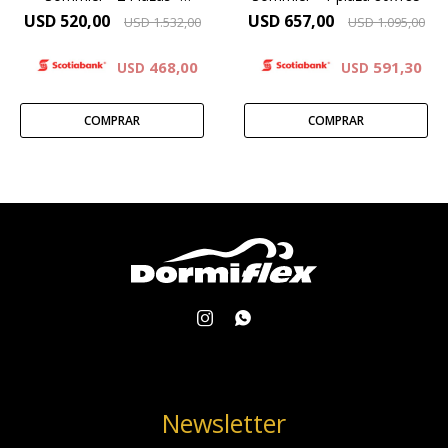
140x190 (Oportunidad)
USD
520,00
USD
657,00
USD
1.532,00
USD
1.095,00
468,00
591,30
USD
USD


Newsletter