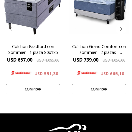
espumas premium y
arquitectura interna
cubierto por tejido de punto
pensada para lograr lo que
matelaseado. Altura de
pocos colchones consiguen:
colchón 29 cm y 64 cm la
una superficie envolvente
suma del colchón y el
que abraza el cuerpo, y un
sommier.
núcleo firme que sostiene
correctamente la columna.
Colchón Bradford con
Colchon Grand Comfort con
Sommier - 1 plaza 80x185
sommier - 2 plazas -
140x190
USD
657,00
USD
739,00
USD
1.095,00
USD
1.056,00
591,30
665,10
USD
USD