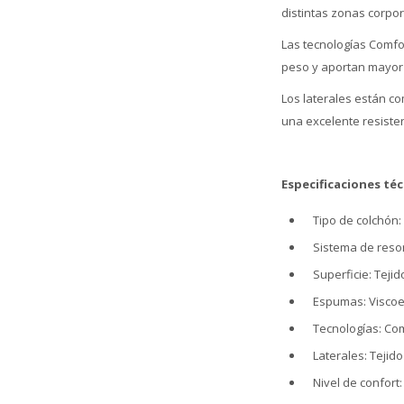
distintas zonas corpo
Las tecnologías Comfor
peso y aportan mayor r
Los laterales están c
una excelente resisten
Especificaciones téc
Tipo de colchón
Sistema de reso
Superficie: Teji
Espumas: Viscoe
Tecnologías: Co
Laterales: Teji
Nivel de confort