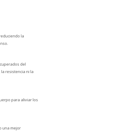
reduciendo la
anso.
recuperados del
a resistencia ni la
uerpo para aliviar los
do una mejor