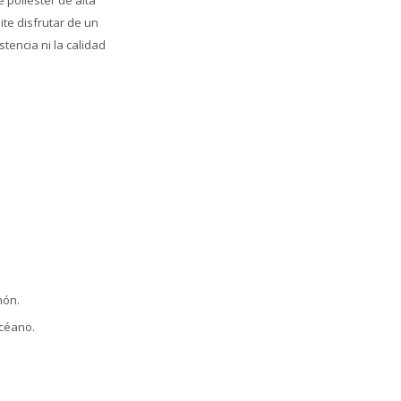
 poliéster de alta
ite disfrutar de un
tencia ni la calidad
hón.
océano.