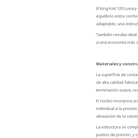
El King Koil 120 Luxu
equilibrio entre confo
adaptable, una estruc
También resulta ideal
a una economía más ci
Materiales y constr
La superficie de conta
de alta calidad fabric
terminación suave, res
El núcleo incorpora u
individual a la presió
alineación de la colu
La estructura se comp
puntos de presión, y 