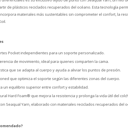
 diferenciales es su exclusivo tejido de punto con Seaqual Yarn, un hilo de
rtir de plásticos reciclados recuperados del océano. Esta tecnología perm
corpora materiales más sustentables sin comprometer el confort, la resis
oil.
es
rtes Pocket independientes para un soporte personalizado.
ferencia de movimiento, ideal para quienes comparten la cama.
tica que se adapta al cuerpo y ayuda a aliviar los puntos de presión.
oned que optimiza el soporte según las diferentes zonas del cuerpo.
a un equilibrio superior entre confort y estabilidad.
ural Hard Foam® que mejora la resistencia y prolonga la vida útil del colc
con Seaqual Yarn, elaborado con materiales reciclados recuperados del 
ecomendado?