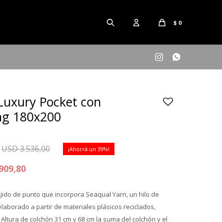
$
0


Luxury Pocket con
ng 180x200
USD
3.536,00
39
909,80
ejido de punto que incorpora Seaqual Yarn, un hilo de
 elaborado a partir de materiales plásicos reciclados,
ltura de colchón 31 cm y 68 cm la suma del colchón y el