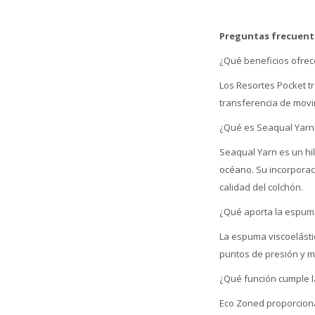
Preguntas frecuent
¿Qué beneficios ofrec
Los Resortes Pocket t
transferencia de mov
¿Qué es Seaqual Yarn
Seaqual Yarn es un hil
océano. Su incorporaci
calidad del colchón.
¿Qué aporta la espuma
La espuma viscoelástic
puntos de presión y m
¿Qué función cumple l
Eco Zoned proporciona