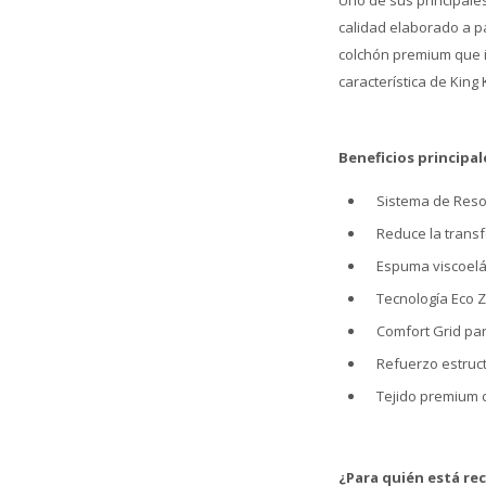
Uno de sus principales
calidad elaborado a pa
colchón premium que in
característica de King K
Beneficios principal
Sistema de Reso
Reduce la trans
Espuma viscoelás
Tecnología Eco Z
Comfort Grid par
Refuerzo estruct
Tejido premium 
¿Para quién está r