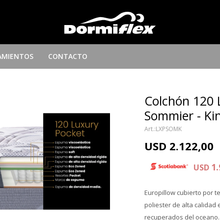
AMIENTOS
CONTACTO
Colchón 120 
Sommier - Ki
LXPSOMK
USD
2.122,00
1.
USD
Europillow cubierto por t
poliester de alta calidad
recuperados del oceano. A