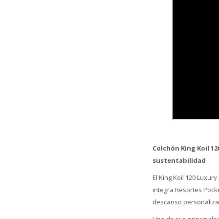
Colchón King Koil 1
sustentabilidad
El King Koil 120 Luxur
integra Resortes Pock
descanso personalizad