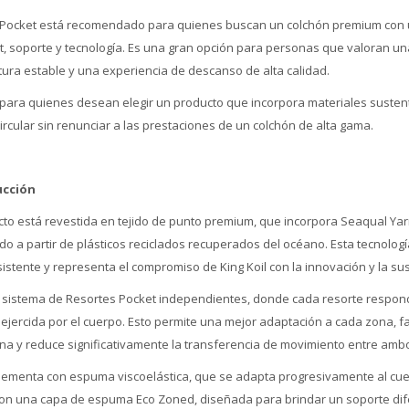
ry Pocket está recomendado para quienes buscan un colchón premium con 
rt, soporte y tecnología. Es una gran opción para personas que valoran un
tura estable y una experiencia de descanso de alta calidad.
 para quienes desean elegir un producto que incorpora materiales susten
rcular sin renunciar a las prestaciones de un colchón de alta gama.
ucción
cto está revestida en tejido de punto premium, que incorpora Seaqual Yarn
ado a partir de plásticos reciclados recuperados del océano. Esta tecnolog
istente y representa el compromiso de King Koil con la innovación y la sus
n sistema de Resortes Pocket independientes, donde cada resorte respo
n ejercida por el cuerpo. Esto permite una mejor adaptación a cada zona, 
mna y reduce significativamente la transferencia de movimiento entre ambo
lementa con espuma viscoelástica, que se adapta progresivamente al cuer
con una capa de espuma Eco Zoned, diseñada para brindar un soporte di