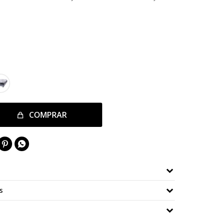
COMPRAR


s