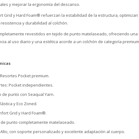
rales y mejorar la ergonomía del descanso.
t Grid y Hard Foam® refuerzan la estabilidad de la estructura, optimizan l
esistencia y durabilidad al colchón.
ompletamente revestidos en tejido de punto matelaseado, ofreciendo una 
cia al uso diario y una estética acorde a un colchón de categoría premium
nicas
: Resortes Pocket premium.
rtes: Pocket independientes.
do de punto con Seaqual Yarn.
lástica y Eco Zoned.
mfort Grid y Hard Foam®.
do de punto completamente matelaseado.
: Alto, con soporte personalizado y excelente adaptación al cuerpo.