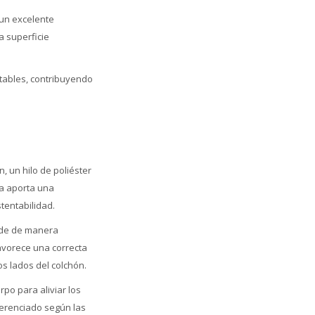
un excelente
a superficie
tables, contribuyendo
, un hilo de poliéster
ía aporta una
tentabilidad.
nde de manera
favorece una correcta
s lados del colchón.
po para aliviar los
ferenciado según las