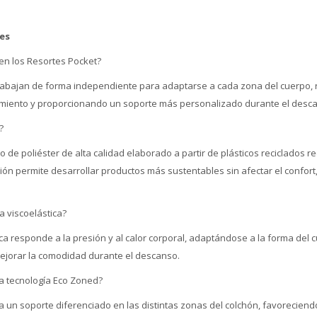
es
en los Resortes Pocket?
rabajan de forma independiente para adaptarse a cada zona del cuerpo, 
imiento y proporcionando un soporte más personalizado durante el desc
?
o de poliéster de alta calidad elaborado a partir de plásticos reciclados 
ón permite desarrollar productos más sustentables sin afectar el confort, l
 viscoelástica?
a responde a la presión y al calor corporal, adaptándose a la forma del c
ejorar la comodidad durante el descanso.
a tecnología Eco Zoned?
 un soporte diferenciado en las distintas zonas del colchón, favorecien