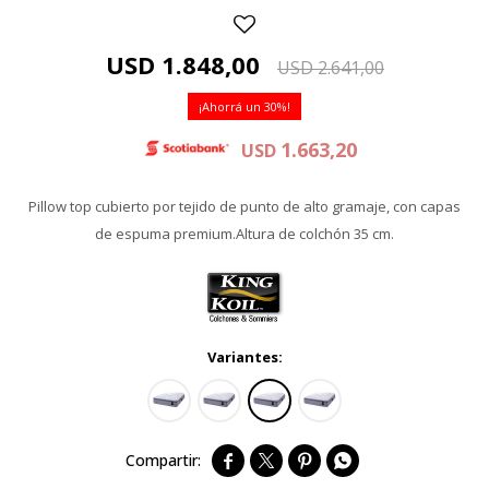
USD
1.848,00
USD
2.641,00
30
1.663,20
USD
Pillow top cubierto por tejido de punto de alto gramaje, con capas
de espuma premium.Altura de colchón 35 cm.
Variantes:



