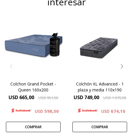
interesar
Un colchón de resortes
Pocket premium que llega
Europillow cubierto por
compactado en bolsa y
tejido de punto
entra donde otros no
matelaseado. Resortes LFK
entran.Lo movés sin
combinados con espuma
esfuerzo. Lo abrís. Se
viscoelástica.Altura de
expande. Y aparece un
colchón 29 cm.
verdadero King Koil de 30
cm de altura.
Colchon Grand Pocket -
Colchón XL Advanced - 1
Queen 160x200
plaza y media 110x190
USD
665,00
USD
749,00
USD
951,00
USD
1.070,00
598,50
674,10
USD
USD