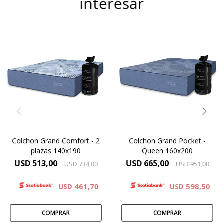
interesar
Su diseño combina espumas
Un colchón de resortes
soft y firm en una
Pocket premium que llega
arquitectura interna
compactado en bolsa y
pensada para lograr lo que
entra donde otros no
pocos colchones consiguen:
entran.Lo movés sin
una superficie envolvente
esfuerzo. Lo abrís. Se
que abraza el cuerpo, y un
expande. Y aparece un
núcleo firme que sostiene
verdadero King Koil de 30
correctamente la columna.
cm de altura.
Colchon Grand Comfort - 2
Colchon Grand Pocket -
plazas 140x190
Queen 160x200
USD
513,00
USD
665,00
USD
734,00
USD
951,00
461,70
598,50
USD
USD