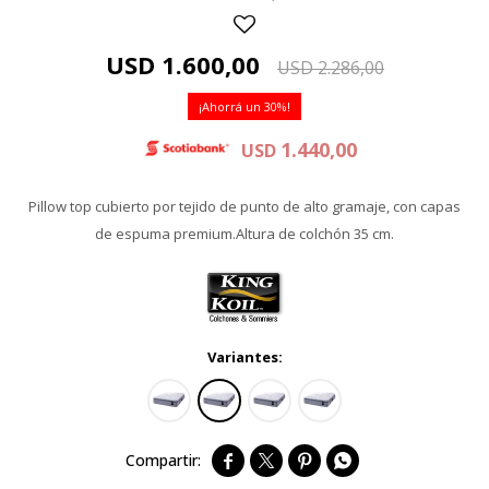
USD
1.600,00
USD
2.286,00
30
1.440,00
USD
Pillow top cubierto por tejido de punto de alto gramaje, con capas
de espuma premium.Altura de colchón 35 cm.
Variantes:



