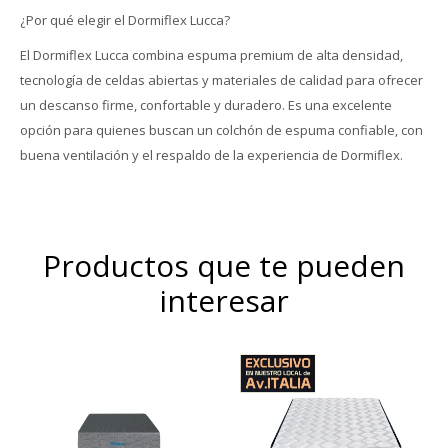
¿Por qué elegir el Dormiflex Lucca?
El Dormiflex Lucca combina espuma premium de alta densidad,
tecnología de celdas abiertas y materiales de calidad para ofrecer
un descanso firme, confortable y duradero. Es una excelente
opción para quienes buscan un colchón de espuma confiable, con
buena ventilación y el respaldo de la experiencia de Dormiflex.
Productos que te pueden
interesar
Óptimo soporte y mayor
Para vos Dreamer que
duración, altura de colchón
necesitas un descanso
24 cm y 59cm la suma del
después de una jornada de
colchón y el sommier.