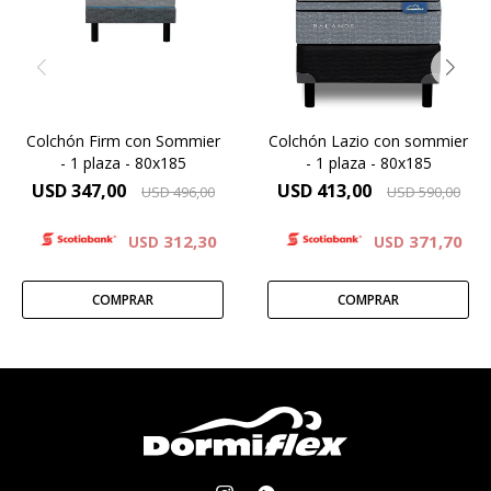
haber dado todo de vos,
Elevado confort gracias a las
descubrí el colchón Firm y
capas adicionales de
mejora tu descanso.
espuma contenida por un
sistema Europillow
Colchón Firm con Sommier
Colchón Lazio con sommier
- 1 plaza - 80x185
- 1 plaza - 80x185
USD
347,00
USD
413,00
USD
496,00
USD
590,00
312,30
371,70
USD
USD