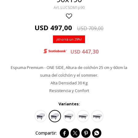
LUCSOM1p90
USD
497,00
USD
709,00
29
447,30
USD
Espuma Premium - ONE SIDE, Altura de colchón 25 cm y 60cm la
suma del colchón y el sommier.
Alta Densidad 30 Kg
Resistencia y Confort
Variantes:



