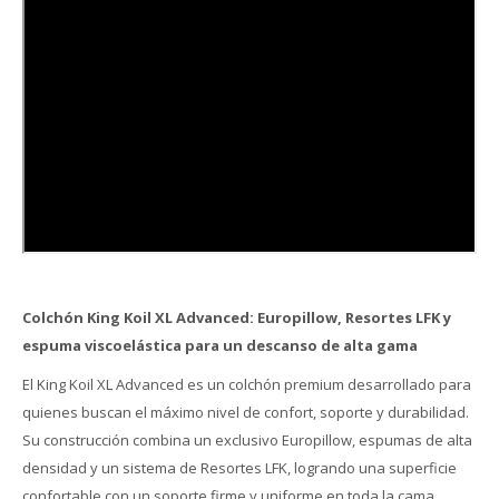
Colchón King Koil XL Advanced: Europillow, Resortes LFK y
espuma viscoelástica para un descanso de alta gama
El King Koil XL Advanced es un colchón premium desarrollado para
quienes buscan el máximo nivel de confort, soporte y durabilidad.
Su construcción combina un exclusivo Europillow, espumas de alta
densidad y un sistema de Resortes LFK, logrando una superficie
confortable con un soporte firme y uniforme en toda la cama.