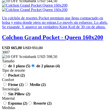
USD
544,50
Un colchón de resortes Pocket premium que llega compactado en
bolsa y entra donde otros no entran.Lo movés sin esfuerzo. Lo abrís.
Se expande. Y aparece un verdadero King Koil de 30 cm de altura.
Colchon Grand Pocket - Queen 160x200
USD
665,00
USD
951,00
30
07
USD
598,50
Tamaño
de 1 plaza
(5)
de 2 plazas
(4)
Tipo de resorte
Pocket
(2)
Confort
Firme
(2)
Medio
(2)
Tecnología
Sin Pillow
(2)
Material
Espuma
(2)
Resorte
(2)
Medidas