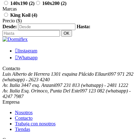
140x190
(2)
160x200
(2)
Marcas
King Koil
(4)
Precio
($)
Desde:
Hasta:
OK

Instagram

Whatsapp
Contacto
Luis Alberto de Herrera 1301 esquina Plácido Ellauri
097 971 292
(whatsapp) - 2623 4240
Av. Italia 3447 esq. Anzani
097 231 813 (whatsapp) - 2481 1222
Av. Italia Esq. Orinoco, Punta Del Este
097 123 082 (whatsapp) -
4247 7987
Empresa
Nosotros
Contacto
Trabaja con nosotros
Tiendas