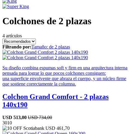
Colchones de 2 plazas
4 artículos
Filtrando por:
Tamaño:
de 2 plazas
Su diseño combina espumas soft y firm en una arquitectura interna
pensada para lograr lo que pocos colchones consiguen:
una superficie envolvente que abraza el cuerpo, y un núcleo firme
que sostiene correctamente la columna.
Colchon Grand Comfort - 2 plazas
140x190
USD
513,00
USD
734,00
30
10
USD
461,70