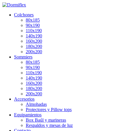
Colchones
80x185
90x190
110x190
140x190
160x200
180x200
200x200
Sommiers
80x185
90x190
110x190
140x190
160x200
180x200
200x200
Accesorios
Almohadas
Protectores y Pillow tops
Equipamientos
Box Baúl y marineras
Respaldos y mesas de luz
Contacto