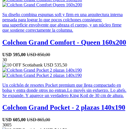
Su diseño combina espumas soft y firm en una arquitectura interna
pensada para lograr lo que pocos colchones consiguen:
una superficie envolvente que abraza el cuerpo, y un núcleo firme
que sostiene correctamente la columna.
Colchon Grand Comfort - Queen 160x200
USD
595,00
USD
850,00
30
USD
535,50
Un colchón de resortes Pocket premium que llega compactado en
bolsa y entra donde otros no entran.Lo movés sin esfuerzo. Lo abrís.
Se expande. Y aparece un verdadero King Koil de 30 cm de altura.
Colchon Grand Pocket - 2 plazas 140x190
USD
605,00
USD
865,00
30
05