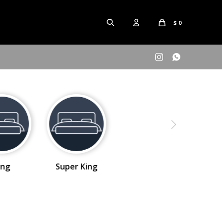
$
0


ing
Super King