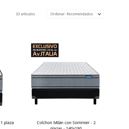
33 artículos
Recomendados
umas
Una combinación de espumas
a de
firmes y sostenibles, altura de
 suma
colchón 29 cm y 64 cm la suma
r.
del colchón y el sommier.
 capas
Doble confort gracias a las capas
de espuma
 un
Extrafirm contenidas por un
ow.
sistema de doble Europillow.
1 plaza
Colchon Milán con Sommier - 2
plazas - 140x190