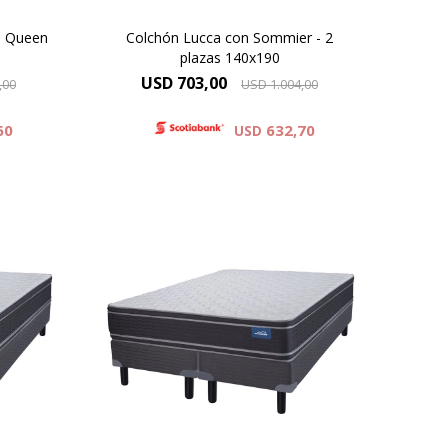
- Queen
Colchón Lucca con Sommier - 2
plazas 140x190
USD
703,00
,00
USD
1.004,00
60
632,70
USD
olchón
Europillow Plus, Altura de colchón
el
26 cm y 61 cm la suma del
colchón y el sommier.
sonas
Modelo diseñado para personas
ca
de gran contextura física
érica
Máxima Densidad Copolimérica
60 kg.
Alta densidad 33 Kg.