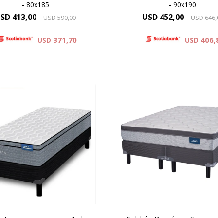
- 80x185
- 90x190
SD
413,00
USD
452,00
USD
590,00
USD
646,
371,70
406,
USD
USD
El Dormiflex Decire combi
ptimo soporte y mayor
sistema de Resortes Poc
ión, altura de colchón 24 cm
independientes con espum
cm la suma del colchón y el
calidad premium para ofrec
sommier.
descanso confortable, esta
vado confort gracias a las
con un excelente nivel 
as adicionales de espuma
adaptación. Su diseño e
ontenida por un sistema
pensado para brindar un so
Europillow
preciso .