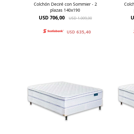
Colchón Deciré con Sommier - 2
Colc
plazas 140x190
USD
706,00
U
USD
1.009,00
635,40
USD
EUROPILLOW - ONE SIDE, Altura
EURO
de colchón 24 cm y 59 cm la
de
suma del colchón y el sommier.
suma
Alta Densidad 30 Kg