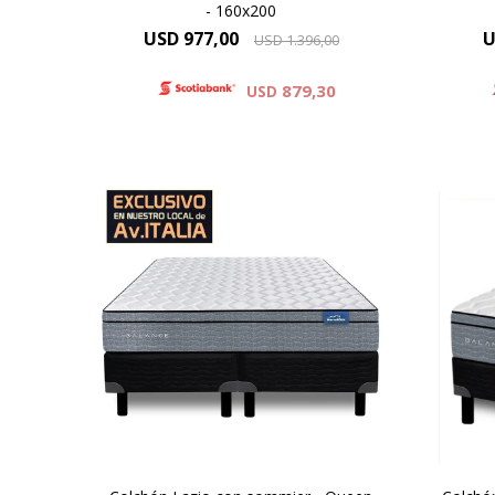
- 160x200
USD
977,00
U
USD
1.396,00
879,30
USD
Óptimo soporte y mayor
Ó
duración, altura de colchón 24 cm
durac
y 59cm la suma del colchón y el
y 59
sommier.
Elevado confort gracias a las
Ele
capas adicionales de espuma
cap
contenida por un sistema
c
Europillow