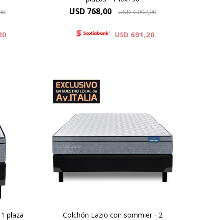
USD
768,00
00
USD
1.097,00
20
691,20
USD
or
Óptimo soporte y mayor
 24 cm
duración, altura de colchón 24 cm
 y el
y 59cm la suma del colchón y el
sommier.
 las
Elevado confort gracias a las
puma
capas adicionales de espuma
ma
contenida por un sistema
Europillow
1 plaza
Colchón Lazio con sommier - 2