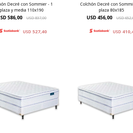
hón Deciré con Sommier - 1
Colchón Deciré con Sommie
plaza y media 110x190
plaza 80x185
SD
586,00
USD
456,00
USD
837,00
USD
652,
527,40
410,
USD
USD
PILLOW - ONE SIDE, Altura
EUROPILLOW - ONE SIDE, A
 colchón 24 cm y 59 cm la
de colchón 24 cm y 59 cm
 del colchón y el sommier.
suma del colchón y el som
Alta Densidad 30 Kg
Alta Densidad 30 Kg