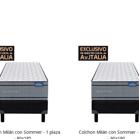
 combinación de espumas
Una combinación de esp
mes y sostenibles, altura de
firmes y sostenibles, altur
hón 29 cm y 64 cm la suma
colchón 29 cm y 64 cm la
el colchón y el sommier.
del colchón y el sommie
 confort gracias a las capas
Doble confort gracias a las
de espuma
de espuma
trafirm contenidas por un
Extrafirm contenidas por
stema de doble Europillow.
sistema de doble Europill
n Milán con Sommier - 1 plaza
Colchon Milán con Sommier - 
- 80x185
- 90x190