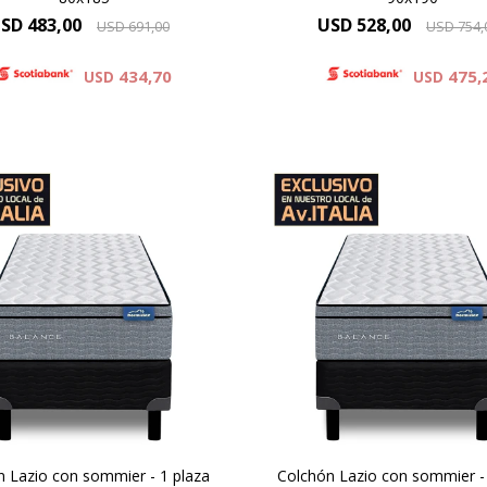
SD
483,00
USD
528,00
USD
691,00
USD
754,
434,70
475,
USD
USD
ptimo soporte y mayor
Óptimo soporte y may
ión, altura de colchón 24 cm
duración, altura de colchón
cm la suma del colchón y el
y 59cm la suma del colchón
sommier.
sommier.
vado confort gracias a las
Elevado confort gracias a
as adicionales de espuma
capas adicionales de es
ontenida por un sistema
contenida por un siste
Europillow
Europillow
n Lazio con sommier - 1 plaza
Colchón Lazio con sommier - 