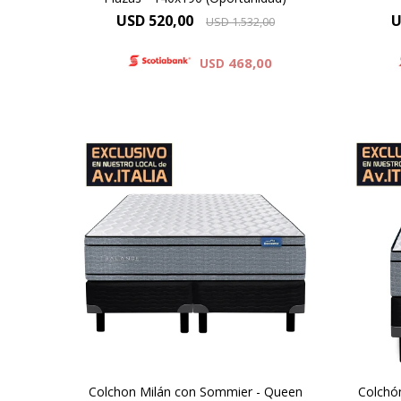
USD
520,00
U
USD
1.532,00
468,00
USD
Una combinación de espumas
Ó
firmes y sostenibles, altura de
durac
colchón 29 cm y 64 cm la suma
y 59
del colchón y el sommier.
Doble confort gracias a las capas
Ele
de espuma
cap
Extrafirm contenidas por un
c
sistema de doble Europillow.
Colchon Milán con Sommier - Queen
Colchó