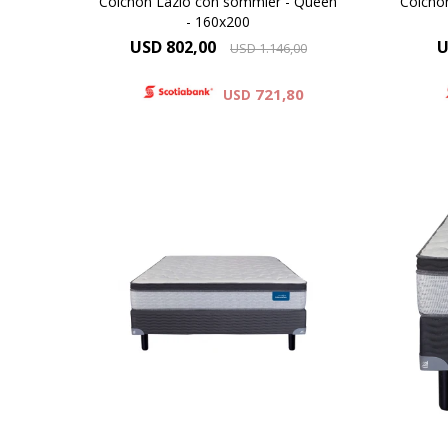
Colchón Lazio con sommier - Queen
Colchó
- 160x200
USD
802,00
U
USD
1.146,00
721,80
USD
El Dormiflex Decire combina un
El D
sistema de Resortes Pocket
si
independientes con espumas de
inde
calidad premium para ofrecer un
cali
descanso confortable, estable y
desc
con un excelente nivel de
c
adaptación. Su diseño está
ad
pensado para brindar un soporte
pens
preciso .