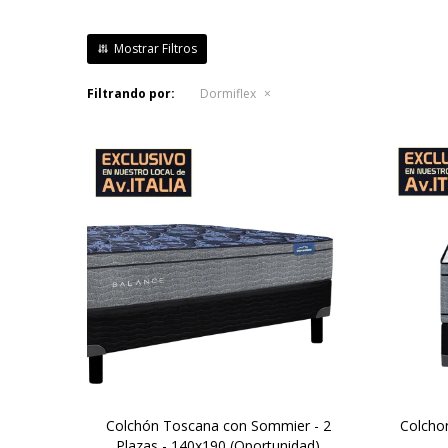
Filtrando por:
Dormiflex
Mayor firmeza y duración. Altura
Una
de colchón 24 cm y 59cm la suma
fir
del colchón y el sommier.
colc
Europillow con capas extras de
d
relleno en la parte superior del
Doble
colchón y tejido Jackard que
aporta una suavidad adicional en
Ex
la superficie.
si
Colchón Toscana con Sommier - 2
Colcho
Plazas - 140x190 (Oportunidad)