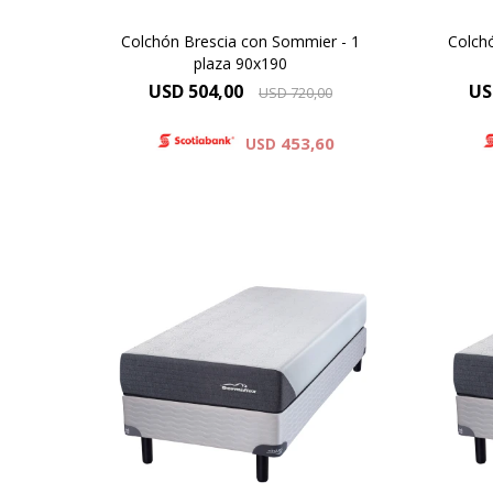
Colchón Brescia con Sommier - 1
Colch
plaza 90x190
USD
504,00
US
USD
720,00
453,60
USD
Espuma Premium - ONE SIDE,
Esp
Altura de colchón 25 cm y 60cm
Altu
la suma del colchón y el sommier.
la su
Alta Densidad 30 Kg
Resistencia y Confort