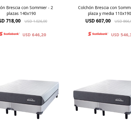
ón Brescia con Sommier - 2
Colchón Brescia con Sommi
plazas 140x190
plaza y media 110x19
SD
718,00
USD
607,00
USD
1.026,00
USD
866,
646,20
546,
USD
USD
uma Premium - ONE SIDE,
Espuma Premium - ONE S
ra de colchón 25 cm y 60cm
Altura de colchón 25 cm y
ma del colchón y el sommier.
la suma del colchón y el so
Alta Densidad 30 Kg
Alta Densidad 30 Kg
Resistencia y Confort
Resistencia y Confort