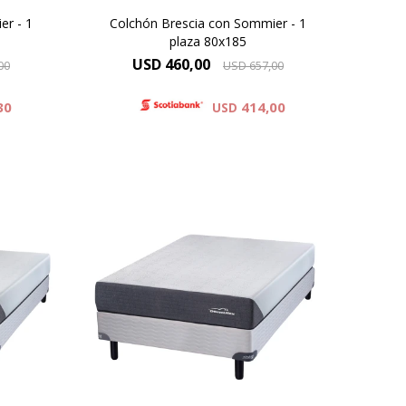
er - 1
Colchón Brescia con Sommier - 1
0
plaza 80x185
USD
460,00
00
USD
657,00
30
414,00
USD
IDE,
Espuma Premium - ONE SIDE,
 60cm
Altura de colchón 25 cm y 60cm
mmier.
la suma del colchón y el sommier.
Alta Densidad 30 Kg
Resistencia y Confort