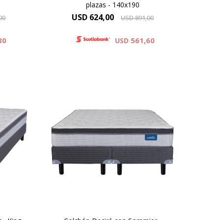
plazas - 140x190
USD
624,00
00
USD
891,00
80
561,60
USD
na un
El Dormiflex Decire combina un
ket
sistema de Resortes Pocket
as de
independientes con espumas de
er un
calidad premium para ofrecer un
ble y
descanso confortable, estable y
de
con un excelente nivel de
stá
adaptación. Su diseño está
porte
pensado para brindar un soporte
preciso .