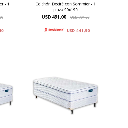
r - 1
Colchón Deciré con Sommier - 1
plaza 90x190
USD
491,00
00
USD
701,00
40
441,90
USD
ltura
EUROPILLOW - ONE SIDE, Altura
 la
de colchón 24 cm y 59 cm la
mier.
suma del colchón y el sommier.
Alta Densidad 30 Kg