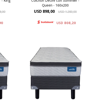
 - King
Colchón Deciré con Sommier -
Queen - 160x200
USD
898,00
8,00
USD
1.283,00
90
808,20
USD
na un
El Dormiflex Decire combina un
ket
sistema de Resortes Pocket
as de
independientes con espumas de
er un
calidad premium para ofrecer un
ble y
descanso confortable, estable y
de
con un excelente nivel de
stá
adaptación. Su diseño está
porte
pensado para brindar un soporte
preciso .