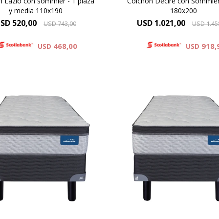
n Lazio con sommier - 1 plaza
Colchón Deciré con Sommier
y media 110x190
180x200
SD
520,00
USD
1.021,00
USD
743,00
USD
1.45
468,00
918,
USD
USD
ormiflex Decire combina un
El Dormiflex Decire combi
stema de Resortes Pocket
sistema de Resortes Poc
pendientes con espumas de
independientes con espum
dad premium para ofrecer un
calidad premium para ofrec
anso confortable, estable y
descanso confortable, esta
on un excelente nivel de
con un excelente nivel 
aptación. Su diseño está
adaptación. Su diseño e
ado para brindar un soporte
pensado para brindar un so
preciso .
preciso .