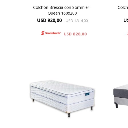
Colchón Brescia con Sommier -
Colch
Queen 160x200
USD
920,00
U
USD
1.314,00
828,00
USD
Esp
EUROPILLOW - ONE SIDE, Altura
Altu
de colchón 24 cm y 59 cm la
la su
suma del colchón y el sommier.
Alta Densidad 30 Kg