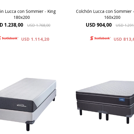
ón Lucca con Sommier - King
Colchón Lucca con Sommier 
180x200
160x200
D
1.238,00
USD
904,00
USD
1.768,00
USD
1.291
1.114,20
813,
USD
USD
Europillow Plus, Altura de c
26 cm y 61 cm la suma d
colchón y el sommier.
uma Premium - ONE SIDE,
Modelo diseñado para per
ra de colchón 25 cm y 60cm
de gran contextura físi
ma del colchón y el sommier.
Alta Densidad 30 Kg
Máxima Densidad Copolim
Resistencia y Confort
60 kg.
Alta densidad 33 Kg.